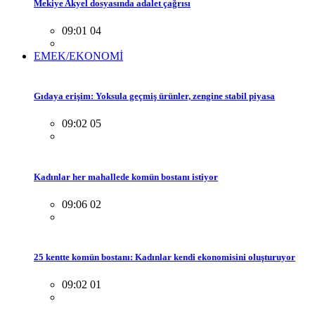
Mekiye Akyel dosyasında adalet çağrısı
09:01 04
EMEK/EKONOMİ
Gıdaya erişim: Yoksula geçmiş ürünler, zengine stabil piyasa
09:02 05
Kadınlar her mahallede komün bostanı istiyor
09:06 02
25 kentte komün bostanı: Kadınlar kendi ekonomisini oluşturuyor
09:02 01