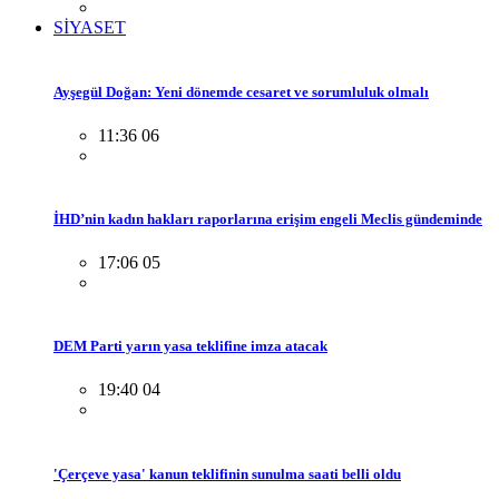
SİYASET
Ayşegül Doğan: Yeni dönemde cesaret ve sorumluluk olmalı
11:36 06
İHD’nin kadın hakları raporlarına erişim engeli Meclis gündeminde
17:06 05
DEM Parti yarın yasa teklifine imza atacak
19:40 04
'Çerçeve yasa' kanun teklifinin sunulma saati belli oldu