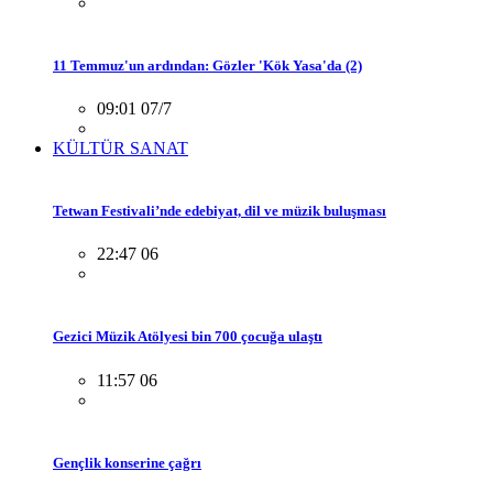
11 Temmuz'un ardından: Gözler 'Kök Yasa'da (2)
09:01 07/7
KÜLTÜR SANAT
Tetwan Festivali’nde edebiyat, dil ve müzik buluşması
22:47 06
Gezici Müzik Atölyesi bin 700 çocuğa ulaştı
11:57 06
Gençlik konserine çağrı