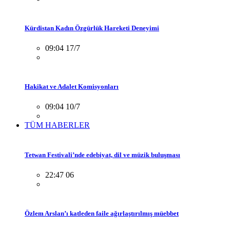
Kürdistan Kadın Özgürlük Hareketi Deneyimi
09:04 17/7
Hakikat ve Adalet Komisyonları
09:04 10/7
TÜM HABERLER
Tetwan Festivali’nde edebiyat, dil ve müzik buluşması
22:47 06
Özlem Arslan’ı katleden faile ağırlaştırılmış müebbet