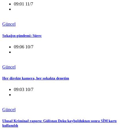
09:01 11/7
Güncel
Sokağın gündemi: Süreç
09:06 10/7
Güncel
Her direkte kamera, her sokakta denetim
09:03 10/7
Güncel
Ulusal Kriminal raporu: Gülistan Doku kaybolduktan sonra SİM kartı
kullanıldı