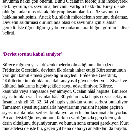
savunma hakkı çok önemli. Bunu Öcalan'ın ideolojisini inceleyerek
de biliyorum; öz savunma, her canlı varlığın hakkıdır. Birey olarak
olduğu kadar ulus olarak, bir grup insan olarak da öz savunma
hakkına sahipsiniz. Ancak bu, silahlı mücadelenin sonunu dışlamaz.
Devletin saldırması durumunda olası öz savunma için silahlar
gerekli. İşte öğrendiğim şey bu ve onların kararlılığını gördüm” diye
belirtti.
‘Devlet sorunu kabul etmiyor'
Sürece rağmen yasal düzenlemelerin olmadığının altını çizen
Fréderike Geerdink, devletin ilk olarak inkar ettiği Kürt sorununun
varlığını kabul etmesi gerektiğini söyledi. Fréderike Geerdink,
“Kürtlerin kim olduklarına dair anayasal güvenceleri yok. Siyasi ve
kültürel haklarına hiçbir şekilde saygı gösterilmiyor. Kürtçe,
kanunda veya anayasada yer almıyor. Öcalan hâlâ hapiste. Binlerce
siyasi tutuklu var. İnsanlar hâlâ 30 yıldan fazla hapis cezası çekiyor.
İnsanlar şimdi 30, 32, 34 yıl hapis yattıktan sonra serbest bırakılıyor.
Tamamen siyasi suçlamalarla hayatlarının yarısını hapiste geçiren
siyasi mahkumlar serbest bırakılıyor ama hiçbir tazminat almıyorlar.
Bu adaletsizliğin boyutunun, farkına vardığınızda gerçekten çok
derin olduğunu düşünüyorum ve bunun sona ermesi gerekiyor. Kürt
mücadelesi de işte bu, geçen yıl bana daha iyi anlattıkları da buydu.