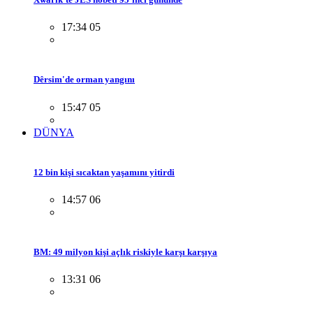
17:34 05
Dêrsim'de orman yangını
15:47 05
DÜNYA
12 bin kişi sıcaktan yaşamını yitirdi
14:57 06
BM: 49 milyon kişi açlık riskiyle karşı karşıya
13:31 06