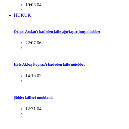
19:03 04
HUKUK
Özlem Arslan’ı katleden faile ağırlaştırılmış müebbet
22:07 06
Hale Akbaş Poyraz’ı katleden faile müebbet
14:16 05
Şiddet failleri tutuklandı
12:31 04