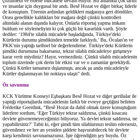
çözülmedi ve elbette mücadele devam ediyor. Bu anlamda çok tarihi
ve insanlar için duygusal bir andı. Besê Hozat ve diğer birkaç liderle
de konuştum. Törenin ardından geldikleri mağaraya geri döndüler.
Orası genellikle kaldıkları bir mağara değil çünkü kontrolleri
altındaki alanın dışında kalıyor. Onlarla röportaj yapma imkanı
buldum ve söylemeliyim ki çok güçlü bir kararlılık vardı. Şöyle
dediler: ‘1984'te silahlı mücadele başladığında, Türkiye'deki
Kürtlerin durumu şimdikinden temelde farklıydı.’ Bu, Öcalan'ın ve
PKK'nin yaptığı tarihsel bir değerlendirme. Türkiye'deki Kürtlerin
şimdiki durumuna bakarsanız, tekrar silahlı mücadeleye girişmeye
karar verir miydiniz? Hayır, vermezdiniz. Çünkü silahlı mücadelenin
toplum üzerinde çok derin bir etkisi var ve o zamanlar gerekliydi.
Çünkü Kürtler tamamen dışlanmıştı, ancak şu anda mücadeleyle
Kürtler dışlanmayan bir noktaya ulaştı” dedi.
Öz savunma
KCK Yürütme Konseyi Eşbaşkanı Besê Hozat ve diğer gerillalar ile
yaptığı röportajlarda mücadelenin farklı bir evreye geçtiğini belirten
Fréderike Geerdink, “Besê Hozat da dahil olmak üzere konuştuğum
liderlere sordum, ‘Eğer Türkiye tekrar saldırırsa, çünkü kısacası
devlete güvenemeyeceğimizi biliyoruz. Ya devlet tekrar saldırırsa, ne
yapabilirsiniz?’ Tabii ki, eğer şimdi tüm silahlarınızı teslim ederseniz,
güvenilmez ve her an yeniden şiddete başvurabilecek bir devlete
karşı kendinizi savunamazsınız. İşte öğrendiğim şey buydu. Öz