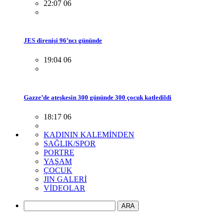
22:07 06
JES direnişi 96’ncı gününde
19:04 06
Gazze’de ateşkesin 300 gününde 300 çocuk katledildi
18:17 06
KADININ KALEMİNDEN
SAĞLIK/SPOR
PORTRE
YAŞAM
ÇOCUK
JIN GALERİ
VİDEOLAR
ARA