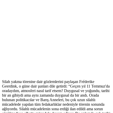
Silah yakma törenine dair gözlemlerini paylaşan Fréderike
Geerdink, o güne dair şunları dile getirdi: “Geçen yıl 11 Temmuz'da
oradaydım, atmosferi nasıl tarif etsem? Duygusal ve yoğundu, tarihi
bir an gibiydi ama aynı zamanda duygusal da bir andı. Orada
bulunan politikacılar ve Barış Anneleri, bu çok uzun silahlı
mücadelede yapılan tüm fedakarlıklar nedeniyle törenin sonunda
ağlıyordu. Silahlı mücadelenin sona erdiği ilan edildi ama sorun