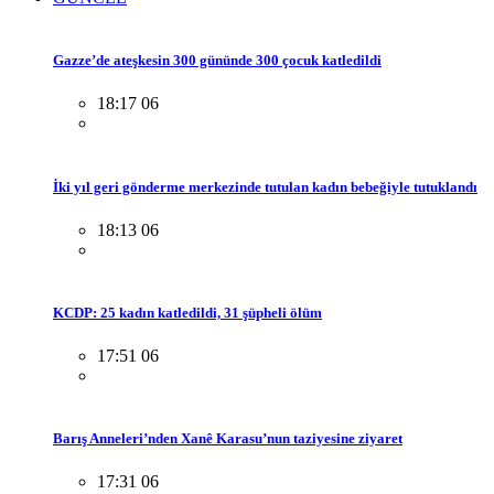
Gazze’de ateşkesin 300 gününde 300 çocuk katledildi
18:17 06
İki yıl geri gönderme merkezinde tutulan kadın bebeğiyle tutuklandı
18:13 06
KCDP: 25 kadın katledildi, 31 şüpheli ölüm
17:51 06
Barış Anneleri’nden Xanê Karasu’nun taziyesine ziyaret
17:31 06