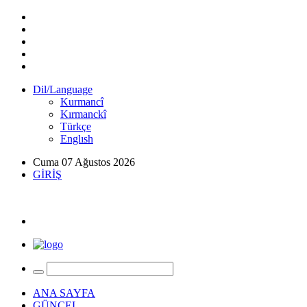
Dil/Language
Kurmancî
Kırmanckî
Türkçe
Englısh
Cuma 07 Ağustos 2026
GİRİŞ
ANA SAYFA
GÜNCEL