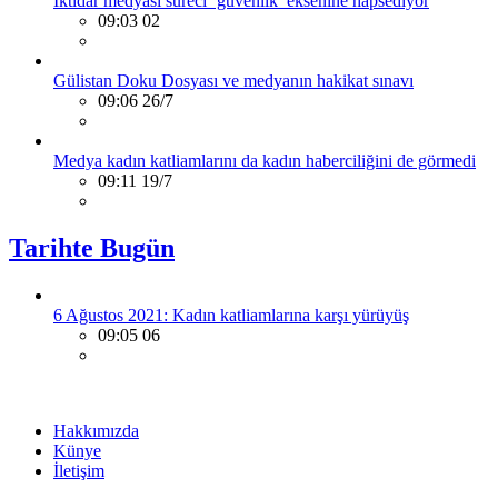
İktidar medyası süreci ‘güvenlik’ eksenine hapsediyor
09:03 02
Gülistan Doku Dosyası ve medyanın hakikat sınavı
09:06 26/7
Medya kadın katliamlarını da kadın haberciliğini de görmedi
09:11 19/7
Tarihte Bugün
6 Ağustos 2021: Kadın katliamlarına karşı yürüyüş
09:05 06
Hakkımızda
Künye
İletişim