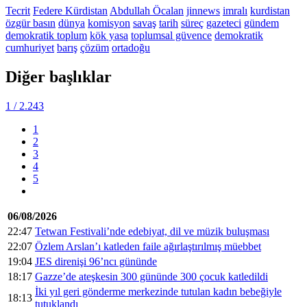
Tecrit
Federe Kürdistan
Abdullah Öcalan
jinnews
imralı
kurdistan
özgür basın
dünya
komisyon
savaş
tarih
süreç
gazeteci
gündem
demokratik toplum
kök yasa
toplumsal güvence
demokratik
cumhuriyet
barış
çözüm
ortadoğu
Diğer başlıklar
1
/ 2.243
1
2
3
4
5
06/08/2026
22:47
Tetwan Festivali’nde edebiyat, dil ve müzik buluşması
22:07
Özlem Arslan’ı katleden faile ağırlaştırılmış müebbet
19:04
JES direnişi 96’ncı gününde
18:17
Gazze’de ateşkesin 300 gününde 300 çocuk katledildi
İki yıl geri gönderme merkezinde tutulan kadın bebeğiyle
18:13
tutuklandı