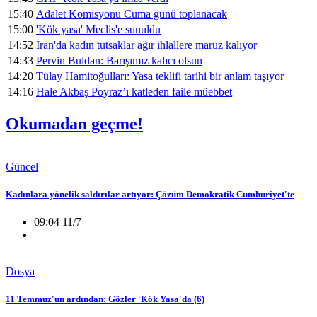
15:40
Adalet Komisyonu Cuma günü toplanacak
15:00
'Kök yasa' Meclis'e sunuldu
14:52
İran'da kadın tutsaklar ağır ihlallere maruz kalıyor
14:33
Pervin Buldan: Barışımız kalıcı olsun
14:20
Tülay Hamitoğulları: Yasa teklifi tarihi bir anlam taşıyor
14:16
Hale Akbaş Poyraz’ı katleden faile müebbet
Okumadan geçme!
Güncel
Kadınlara yönelik saldırılar artıyor: Çözüm Demokratik Cumhuriyet'te
09:04 11/7
Dosya
11 Temmuz'un ardından: Gözler 'Kök Yasa'da (6)