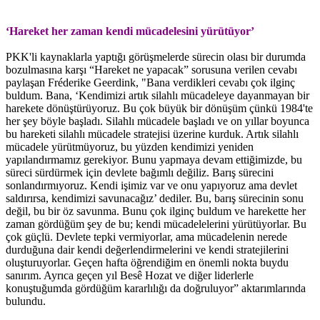
‘Hareket her zaman kendi mücadelesini yürütüyor’
PKK'li kaynaklarla yaptığı görüşmelerde sürecin olası bir durumda
bozulmasına karşı “Hareket ne yapacak” sorusuna verilen cevabı
paylaşan Fréderike Geerdink, "Bana verdikleri cevabı çok ilginç
buldum. Bana, ‘Kendimizi artık silahlı mücadeleye dayanmayan bir
harekete dönüştürüyoruz. Bu çok büyük bir dönüşüm çünkü 1984'te
her şey böyle başladı. Silahlı mücadele başladı ve on yıllar boyunca
bu hareketi silahlı mücadele stratejisi üzerine kurduk. Artık silahlı
mücadele yürütmüyoruz, bu yüzden kendimizi yeniden
yapılandırmamız gerekiyor. Bunu yapmaya devam ettiğimizde, bu
süreci sürdürmek için devlete bağımlı değiliz. Barış sürecini
sonlandırmıyoruz. Kendi işimiz var ve onu yapıyoruz ama devlet
saldırırsa, kendimizi savunacağız’ dediler. Bu, barış sürecinin sonu
değil, bu bir öz savunma. Bunu çok ilginç buldum ve harekette her
zaman gördüğüm şey de bu; kendi mücadelelerini yürütüyorlar. Bu
çok güçlü. Devlete tepki vermiyorlar, ama mücadelenin nerede
durduğuna dair kendi değerlendirmelerini ve kendi stratejilerini
oluşturuyorlar. Geçen hafta öğrendiğim en önemli nokta buydu
sanırım. Ayrıca geçen yıl Besê Hozat ve diğer liderlerle
konuştuğumda gördüğüm kararlılığı da doğruluyor” aktarımlarında
bulundu.