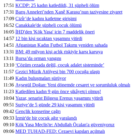
17:51
KCDP: 25 kadın katledildi, 31 şüpheli ölüm
17:31
Barış Anneleri’nden Xanê Karasu’nun taziyesine ziyaret
17:09
Cizîr’de kadını katletme girişimi
16:52
Çanakkale'de şüpheli çocuk ölümü
16:05
İHD'den 'Kök Yasa' için 7 maddelik öneri
14:57
12 bin kişi sıcaktan yaşamını yitirdi
14:51
Afganistan Kadın Futbol Takımı yeniden sahada
13:31
BM: 49 milyon kişi açlık riskiyle karşı karşıya
13:11
Bursa’da orman yangını
13:10
‘Çözüm cezada değil, çocuk adalet sisteminde’
11:57
Gezici Müzik Atölyesi bin 700 çocuğa ulaştı
11:49
Kadın buluşmaları sürüyor
11:36
Ayşegül Doğan: Yeni dönemde cesaret ve sorumluluk olmalı
11:23
Katledilen kadın 9 gün önce şikâyetçi olmuş!
10:04
Yazar, senarist Bilgesu Erenus yaşamını yitirdi
09:51
Suriye’de 5 günde 29 kişi yaşamını yitirdi
09:42
Gençlik konserine çağrı
09:33
İzmir'de bir çocuk ağır yaralandı
09:10
Kök Yasa Meclis'te: Abdullah Öcalan'a güveniyoruz
09:06
MED TUHAD-FED: Cezaevi kapıları açılmalı