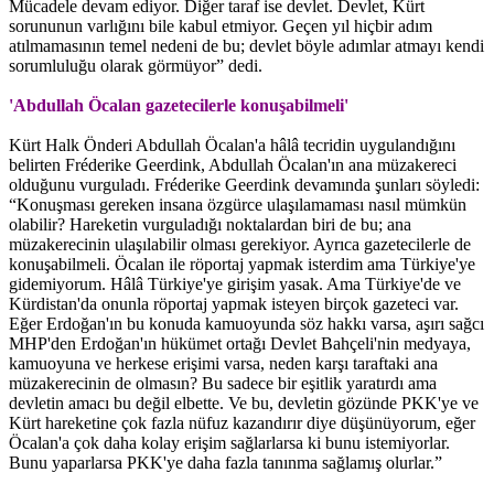
Mücadele devam ediyor. Diğer taraf ise devlet. Devlet, Kürt
sorununun varlığını bile kabul etmiyor. Geçen yıl hiçbir adım
atılmamasının temel nedeni de bu; devlet böyle adımlar atmayı kendi
sorumluluğu olarak görmüyor” dedi.
'Abdullah Öcalan gazetecilerle konuşabilmeli'
Kürt Halk Önderi Abdullah Öcalan'a hâlâ tecridin uygulandığını
belirten Fréderike Geerdink, Abdullah Öcalan'ın ana müzakereci
olduğunu vurguladı. Fréderike Geerdink devamında şunları söyledi:
“Konuşması gereken insana özgürce ulaşılamaması nasıl mümkün
olabilir? Hareketin vurguladığı noktalardan biri de bu; ana
müzakerecinin ulaşılabilir olması gerekiyor. Ayrıca gazetecilerle de
konuşabilmeli. Öcalan ile röportaj yapmak isterdim ama Türkiye'ye
gidemiyorum. Hâlâ Türkiye'ye girişim yasak. Ama Türkiye'de ve
Kürdistan'da onunla röportaj yapmak isteyen birçok gazeteci var.
Eğer Erdoğan'ın bu konuda kamuoyunda söz hakkı varsa, aşırı sağcı
MHP'den Erdoğan'ın hükümet ortağı Devlet Bahçeli'nin medyaya,
kamuoyuna ve herkese erişimi varsa, neden karşı taraftaki ana
müzakerecinin de olmasın? Bu sadece bir eşitlik yaratırdı ama
devletin amacı bu değil elbette. Ve bu, devletin gözünde PKK'ye ve
Kürt hareketine çok fazla nüfuz kazandırır diye düşünüyorum, eğer
Öcalan'a çok daha kolay erişim sağlarlarsa ki bunu istemiyorlar.
Bunu yaparlarsa PKK'ye daha fazla tanınma sağlamış olurlar.”