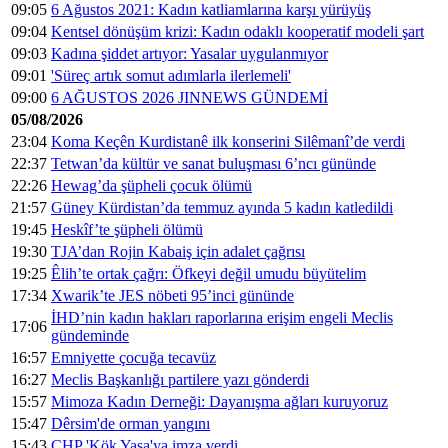
09:05
6 Ağustos 2021: Kadın katliamlarına karşı yürüyüş
09:04
Kentsel dönüşüm krizi: Kadın odaklı kooperatif modeli şart
09:03
Kadına şiddet artıyor: Yasalar uygulanmıyor
09:01
'Süreç artık somut adımlarla ilerlemeli'
09:00
6 AĞUSTOS 2026 JINNEWS GÜNDEMİ
05/08/2026
23:04
Koma Keçên Kurdistanê ilk konserini Silêmanî’de verdi
22:37
Tetwan’da kültür ve sanat buluşması 6’ncı gününde
22:26
Hewag’da şüpheli çocuk ölümü
21:57
Güney Kürdistan’da temmuz ayında 5 kadın katledildi
19:45
Heskîf’te şüpheli ölümü
19:30
TJA’dan Rojin Kabaiş için adalet çağrısı
19:25
Êlih’te ortak çağrı: Öfkeyi değil umudu büyütelim
17:34
Xwarik’te JES nöbeti 95’inci gününde
İHD’nin kadın hakları raporlarına erişim engeli Meclis
17:06
gündeminde
16:57
Emniyette çocuğa tecavüz
16:27
Meclis Başkanlığı partilere yazı gönderdi
15:57
Mimoza Kadın Derneği: Dayanışma ağları kuruyoruz
15:47
Dêrsim'de orman yangını
15:43
CHP 'Kök Yasa'ya imza verdi