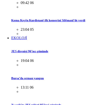
09:42 06
Koma Keçên Kurdistanê ilk konserini Silêmanî’de verdi
23:04 05
EKOLOJİ
JES direnişi 96’ncı gününde
19:04 06
Bursa’da orman yangını
13:11 06
Xwarik’te JES nöbeti 95’inci gününde