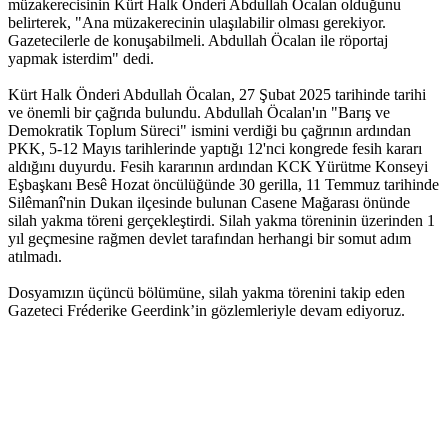
müzakerecisinin Kürt Halk Önderi Abdullah Öcalan olduğunu
belirterek, "Ana müzakerecinin ulaşılabilir olması gerekiyor.
Gazetecilerle de konuşabilmeli. Abdullah Öcalan ile röportaj
yapmak isterdim" dedi.
Kürt Halk Önderi Abdullah Öcalan, 27 Şubat 2025 tarihinde tarihi
ve önemli bir çağrıda bulundu. Abdullah Öcalan'ın "Barış ve
Demokratik Toplum Süreci" ismini verdiği bu çağrının ardından
PKK, 5-12 Mayıs tarihlerinde yaptığı 12'nci kongrede fesih kararı
aldığını duyurdu. Fesih kararının ardından KCK Yürütme Konseyi
Eşbaşkanı Besê Hozat öncülüğünde 30 gerilla, 11 Temmuz tarihinde
Silêmanî'nin Dukan ilçesinde bulunan Casene Mağarası önünde
silah yakma töreni gerçekleştirdi. Silah yakma töreninin üzerinden 1
yıl geçmesine rağmen devlet tarafından herhangi bir somut adım
atılmadı.
Dosyamızın üçüncü bölümüne, silah yakma törenini takip eden
Gazeteci Fréderike Geerdink’in gözlemleriyle devam ediyoruz.