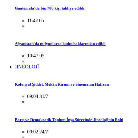
Guatemala'da bin 700 kişi tahliye edildi
11:42 05
Afganistan'da milyonlarca kadın haklarından edildi
10:47 05
JINEOLOJÎ
Kolonyal Şiddet, Mekân Kırımı ve Sinemanın Hafızası
09:04 31/7
Barış ve Demokratik Toplum İnşa Sürecinde Jineolojînin Rolü
09:02 24/7