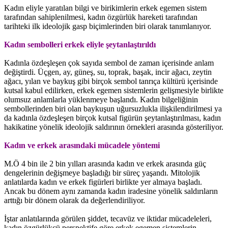
Kadın eliyle yaratılan bilgi ve birikimlerin erkek egemen sistem
tarafından sahiplenilmesi, kadın özgürlük hareketi tarafından
tarihteki ilk ideolojik gasp biçimlerinden biri olarak tanımlanıyor.
Kadın sembolleri erkek eliyle şeytanlaştırıldı
Kadınla özdeşleşen çok sayıda sembol de zaman içerisinde anlam
değiştirdi. Üçgen, ay, güneş, su, toprak, başak, incir ağacı, zeytin
ağacı, yılan ve baykuş gibi birçok sembol tanrıça kültürü içerisinde
kutsal kabul edilirken, erkek egemen sistemlerin gelişmesiyle birlikte
olumsuz anlamlarla yüklenmeye başlandı. Kadın bilgeliğinin
sembollerinden biri olan baykuşun uğursuzlukla ilişkilendirilmesi ya
da kadınla özdeşleşen birçok kutsal figürün şeytanlaştırılması, kadın
hakikatine yönelik ideolojik saldırının örnekleri arasında gösteriliyor.
Kadın ve erkek arasındaki mücadele yöntemi
M.Ö 4 bin ile 2 bin yılları arasında kadın ve erkek arasında güç
dengelerinin değişmeye başladığı bir süreç yaşandı. Mitolojik
anlatılarda kadın ve erkek figürleri birlikte yer almaya başladı.
Ancak bu dönem aynı zamanda kadın iradesine yönelik saldırıların
arttığı bir dönem olarak da değerlendiriliyor.
İştar anlatılarında görülen şiddet, tecavüz ve iktidar mücadeleleri,
kadın özgürlükçü perspektife göre erkek egemen sistemlerin