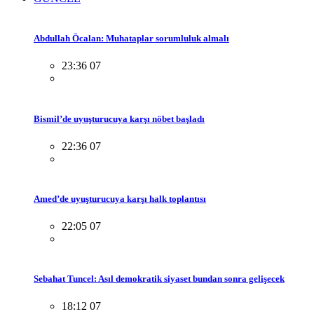
Abdullah Öcalan: Muhataplar sorumluluk almalı
23:36 07
Bismil’de uyuşturucuya karşı nöbet başladı
22:36 07
Amed’de uyuşturucuya karşı halk toplantısı
22:05 07
Sebahat Tuncel: Asıl demokratik siyaset bundan sonra gelişecek
18:12 07