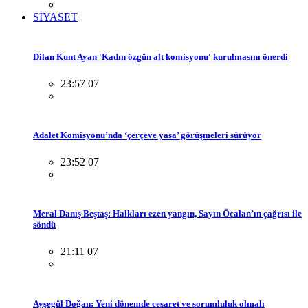
SİYASET
Dilan Kunt Ayan 'Kadın özgün alt komisyonu' kurulmasını önerdi
23:57 07
Adalet Komisyonu’nda ‘çerçeve yasa’ görüşmeleri sürüyor
23:52 07
Meral Danış Beştaş: Halkları ezen yangın, Sayın Öcalan’ın çağrısı ile
söndü
21:11 07
Ayşegül Doğan: Yeni dönemde cesaret ve sorumluluk olmalı