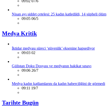
09:02 07/6
Nisan ayı şiddet çetelesi: 25 kadın katledildi, 14 şüpheli ölüm
09:05 06/5
Medya Kritik
İktidar medyası süreci ‘güvenlik’ eksenine hapsediyor
09:03 02
Gülistan Doku Dosyası ve medyanın hakikat sınavı
09:06 26/7
Medya kadın katliamlarını da kadın haberciliğini de görmedi
09:11 19/7
Tarihte Bugün