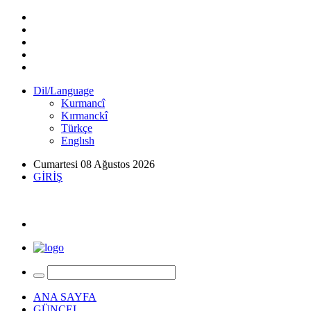
Dil/Language
Kurmancî
Kırmanckî
Türkçe
Englısh
Cumartesi 08 Ağustos 2026
GİRİŞ
ANA SAYFA
GÜNCEL