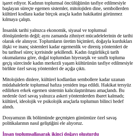
işaret ediyor. Kadının toplumsal öncülüğünün tasfiye edilmesiyle
başlayan süreçte egemen sistemler, mitolojiden dine, sembollerden
kültürel kodlara kadar birçok araçla kadın hakikatini görünmez
kılmaya çalıştı.
İnsanlık tarihi yalnızca ekonomik, siyasal ve toplumsal
dönüşümlerin değil; aynı zamanda zihniyet mücadelelerinin de tarihi
olarak ele alınıyor. Toplumların üretim biçimleri, doğayla kurdukları
ilişki ve inanç sistemleri kadar egemenlik ve direniş yöntemleri de
bu tarihsel süreç içerisinde şekillendi. Kadın özgürlükçü tarih
okumalarına göre, doğal toplumdan hiyerarşik ve sınıflı topluma
geçiş sürecinde kadın merkezli yaşam kültürünün tasfiye edilmesiyle
birlikte özel savaş yöntemleri de açığa çıktı.
Mitolojiden dinlere, kültürel kodlardan sembollere kadar uzanan
müdahalelerle toplumsal hafıza yeniden inşa edildi. Hakikat tersyüz
edilirken erkek egemen sistemin kalıcılaştırılması amaçlandı. Bu
nedenle özel savaş yalnızca askeri yöntemlerden ibaret kalmadı;
kültürel, ideolojik ve psikolojik araçlarla toplumun bilinci hedef
alındı.
Dosyamızın ilk bölümünde geçmişten günümüze özel savaş
politikalarının nasıl geliştiğini ele alıyoruz.
İnsan toplumsallaşarak ikinci doğayı oluşturdu