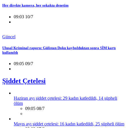
Her direkte kamera, her sokakta denetim
09:03 10/7
Güncel
Ulusal Kriminal raporu: Gülistan Doku kaybolduktan sonra SİM kartı
kullanıldı
09:05 09/7
Şiddet Çetelesi
Haziran ayı şiddet çetelesi: 29 kadın katledildi, 14 şüpheli
ölüm
09:05 08/7
Mayıs ayı şiddet çetelesi: 16 kadın katledildi, 25 şüpheli ölüm