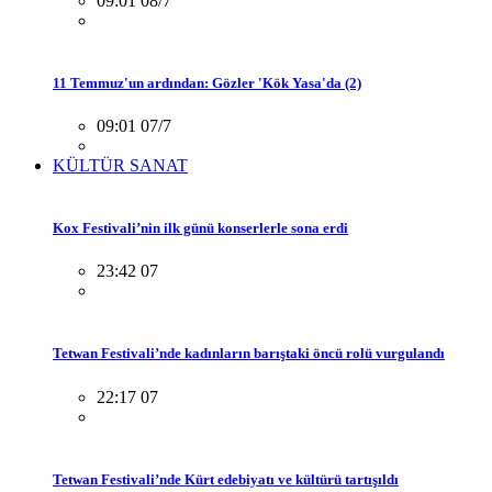
09:01 08/7
11 Temmuz'un ardından: Gözler 'Kök Yasa'da (2)
09:01 07/7
KÜLTÜR SANAT
Kox Festivali’nin ilk günü konserlerle sona erdi
23:42 07
Tetwan Festivali’nde kadınların barıştaki öncü rolü vurgulandı
22:17 07
Tetwan Festivali’nde Kürt edebiyatı ve kültürü tartışıldı