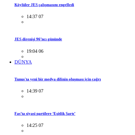
Köylüler JES çalışmasını engelledi
14:37 07
JES direnişi 96’ncı gününde
19:04 06
DÜNYA
Tunus'ta yeni bir medya dilinin oluşması için çağrı
14:39 07
Fas’ta siyasi partilere ‘Eşitlik Şartı’
14:25 07