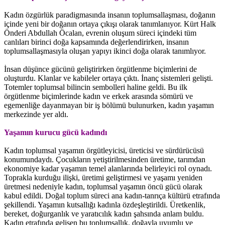
Kadın özgürlük paradigmasında insanın toplumsallaşması, doğanın
içinde yeni bir doğanın ortaya çıkışı olarak tanımlanıyor. Kürt Halk
Önderi Abdullah Öcalan, evrenin oluşum süreci içindeki tüm
canlıları birinci doğa kapsamında değerlendirirken, insanın
toplumsallaşmasıyla oluşan yapıyı ikinci doğa olarak tanımlıyor.
İnsan düşünce gücünü geliştirirken örgütlenme biçimlerini de
oluşturdu. Klanlar ve kabileler ortaya çıktı. İnanç sistemleri gelişti.
Totemler toplumsal bilincin sembolleri haline geldi. Bu ilk
örgütlenme biçimlerinde kadın ve erkek arasında sömürü ve
egemenliğe dayanmayan bir iş bölümü bulunurken, kadın yaşamın
merkezinde yer aldı.
Yaşamın kurucu gücü kadındı
Kadın toplumsal yaşamın örgütleyicisi, üreticisi ve sürdürücüsü
konumundaydı. Çocukların yetiştirilmesinden üretime, tarımdan
ekonomiye kadar yaşamın temel alanlarında belirleyici rol oynadı.
Toprakla kurduğu ilişki, üretimi geliştirmesi ve yaşamı yeniden
üretmesi nedeniyle kadın, toplumsal yaşamın öncü gücü olarak
kabul edildi. Doğal toplum süreci ana kadın-tanrıça kültürü etrafında
şekillendi. Yaşamın kutsallığı kadınla özdeşleştirildi. Üretkenlik,
bereket, doğurganlık ve yaratıcılık kadın şahsında anlam buldu.
Kadın etrafında gelişen bu toplumsallık, doğayla uyumlu ve