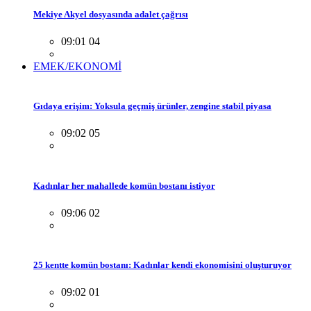
Mekiye Akyel dosyasında adalet çağrısı
09:01 04
EMEK/EKONOMİ
Gıdaya erişim: Yoksula geçmiş ürünler, zengine stabil piyasa
09:02 05
Kadınlar her mahallede komün bostanı istiyor
09:06 02
25 kentte komün bostanı: Kadınlar kendi ekonomisini oluşturuyor
09:02 01