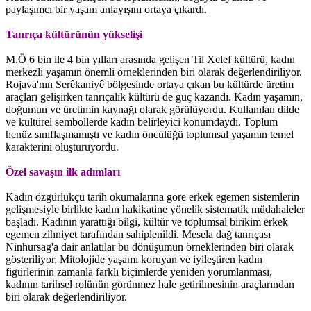
paylaşımcı bir yaşam anlayışını ortaya çıkardı.
Tanrıça kültürünün yükselişi
M.Ö 6 bin ile 4 bin yılları arasında gelişen Til Xelef kültürü, kadın
merkezli yaşamın önemli örneklerinden biri olarak değerlendiriliyor.
Rojava'nın Serêkaniyê bölgesinde ortaya çıkan bu kültürde üretim
araçları gelişirken tanrıçalık kültürü de güç kazandı. Kadın yaşamın,
doğumun ve üretimin kaynağı olarak görülüyordu. Kullanılan dilde
ve kültürel sembollerde kadın belirleyici konumdaydı. Toplum
henüz sınıflaşmamıştı ve kadın öncülüğü toplumsal yaşamın temel
karakterini oluşturuyordu.
Özel savaşın ilk adımları
Kadın özgürlükçü tarih okumalarına göre erkek egemen sistemlerin
gelişmesiyle birlikte kadın hakikatine yönelik sistematik müdahaleler
başladı. Kadının yarattığı bilgi, kültür ve toplumsal birikim erkek
egemen zihniyet tarafından sahiplenildi. Mesela dağ tanrıçası
Ninhursag'a dair anlatılar bu dönüşümün örneklerinden biri olarak
gösteriliyor. Mitolojide yaşamı koruyan ve iyileştiren kadın
figürlerinin zamanla farklı biçimlerde yeniden yorumlanması,
kadının tarihsel rolünün görünmez hale getirilmesinin araçlarından
biri olarak değerlendiriliyor.