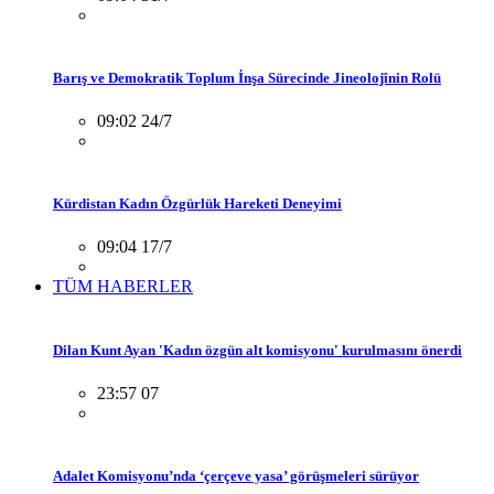
Barış ve Demokratik Toplum İnşa Sürecinde Jineolojînin Rolü
09:02 24/7
Kürdistan Kadın Özgürlük Hareketi Deneyimi
09:04 17/7
TÜM HABERLER
Dilan Kunt Ayan 'Kadın özgün alt komisyonu' kurulmasını önerdi
23:57 07
Adalet Komisyonu’nda ‘çerçeve yasa’ görüşmeleri sürüyor