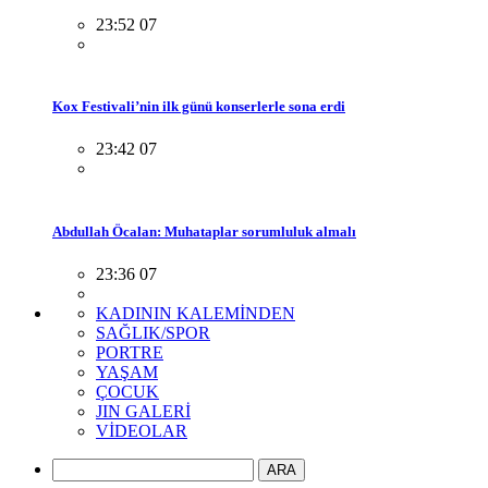
23:52 07
Kox Festivali’nin ilk günü konserlerle sona erdi
23:42 07
Abdullah Öcalan: Muhataplar sorumluluk almalı
23:36 07
KADININ KALEMİNDEN
SAĞLIK/SPOR
PORTRE
YAŞAM
ÇOCUK
JIN GALERİ
VİDEOLAR
ARA