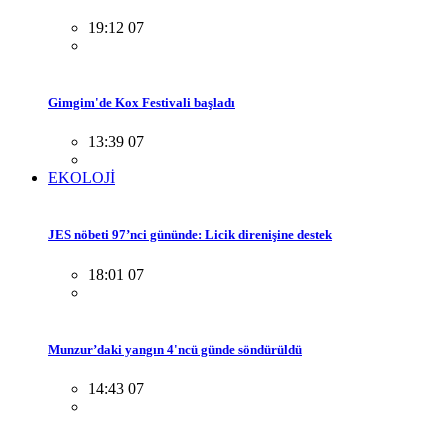
19:12 07
Gimgim'de Kox Festivali başladı
13:39 07
EKOLOJİ
JES nöbeti 97’nci gününde: Licik direnişine destek
18:01 07
Munzur’daki yangın 4'ncü günde söndürüldü
14:43 07