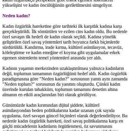
yükselişini ve kadın öncülüğünün geriletilmesini simgeliyor.
Neden kadın?
Kadın özgürlük hareketine göre tarihteki ilk karşıtlık kadına karşı
gerçekleştirildi. İlk sömürülen ve ezilen cins kadın oldu. Bu nedenle
özel savaşın ilk hedefi de kadın olarak seçildi. Kadına yönelik
geliştirilen özel savaş yöntemleri tarih boyunca farklı biçimlerde
sürdürüldü. Kandırma, irade kırma, kültürel asimilasyon, tecavüz,
köleleştirme ve kadın emeğine el koyma gibi uygulamalar erkek
egemen sistemlerin temel yöntemleri arasında yer aldı.
Kadının yaşamın merkezinden uzaklaştırılması yalnızca kadınların
değil, toplumun tamamının özgürlüğünü hedef aldı. Kadın özgürlük
paradigmasına göre "Neden kadın?" sorusunun yanıtı aynı zamanda
"Neden toplum?" sorusunun da yanıtını oluşturdu. Çünkü kadın
üzerinde kurulan tahakküm, toplumun tamamını denetim altına
almanın en etkili araçlarından biri olarak görülüyor.
Günümüzde kadın kırımından dijital şiddete, kültürel
asimilasyondan beden politikalarına kadar uzanan çok sayıda
uygulama, özel savaşın güncel biçimleri olarak değerlendiriliyor. Bu
nedenle kadın özgürlük hareketi, özel savaş politikalarına karşı en
güçlü mücadelenin kadınların örgütlenmesi, öz savunmasını