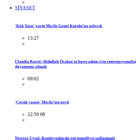
SİYASET
'Kök Yasa' yarın Meclis Genel Kurulu’na gelecek
13:27
Claudia Korol: Abdullah Öcalan'ın barış adımı için enternasyonalist
dayanışma olmalı
09:02
'Çocuk yasası' Meclis’ten geçti
22:59 08
Newroz Uysal: Komisyonlarda eşit temsiliyet sağlanmalı