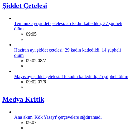
Şiddet Çetelesi
Temmuz ayı şiddet çetelesi: 25 kadın katledildi, 27 şüpheli
ölüm
09:05
Haziran ayı şiddet çetelesi: 29 kadın katledildi, 14 şüpheli
ölüm
09:05 08/7
Mayıs ayı şiddet çetelesi: 16 kadın katledildi, 25 şüpheli ölüm
09:02 07/6
Medya Kritik
Ana akım 'Kök Yasayı' çerçevelere sığdıramadı
09:07