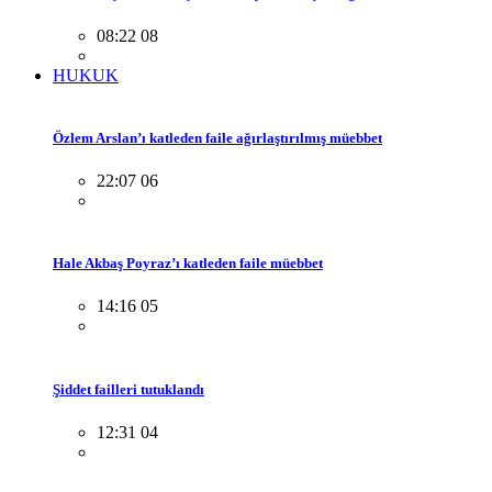
08:22 08
HUKUK
Özlem Arslan’ı katleden faile ağırlaştırılmış müebbet
22:07 06
Hale Akbaş Poyraz’ı katleden faile müebbet
14:16 05
Şiddet failleri tutuklandı
12:31 04