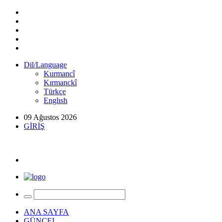
Dil/Language
Kurmancî
Kırmanckî
Türkçe
Englısh
09 Ağustos 2026
GİRİŞ
ANA SAYFA
GÜNCEL