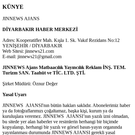
KÜNYE
JINNEWS AJANS
DİYARBAKIR HABER MERKEZİ
Adres: Kooperatifler Mah. Kışla 1. Sk. Vakıf Rezidans No:12
YENİŞEHİR / DİYARBAKIR
Web Sitesi: jinnews21.com
E-mail: jinnews21@gmail.com
JINNEWS Ajans Matbaacılık Yayıncılık Reklam İNŞ. TEM.
Turizm SAN. Taahüt ve TİC. LTD. ŞTİ.
Şirket Müdürü: Öznur Değer
Yasal Uyarı
JINNEWS AJANSI'nın bütün hakları saklıdır. Abonelerimiz haber
ya da fotoğraflarımızı çoğaltamaz, başka kişi, kurum ya da
kuruluşlara veremez. JINNEWS AJANSI’nın yazılı izni olmadan,
bu sitede yer alan haberler ve resimlerin herhangi bir biçimde
kopyalanıp, herhangi bir yazılı ve görsel basın-yayın organında
yayınlanması durumunda JINNEWS AJANSI gerekli yasal