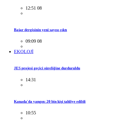
12:51 08
Bajar dergisinin yeni sayısı çıktı
09:09 08
EKOLOJİ
JES projesi geçici süreliğine durduruldu
14:31
Kanada'da yangın: 20 bin kişi tahliye edildi
10:55