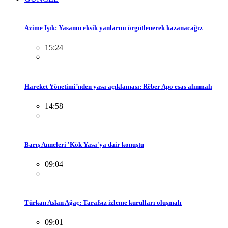
Azime Işık: Yasanın eksik yanlarını örgütlenerek kazanacağız
15:24
Hareket Yönetimi’nden yasa açıklaması: Rêber Apo esas alınmalı
14:58
Barış Anneleri 'Kök Yasa'ya dair konuştu
09:04
Türkan Aslan Ağaç: Tarafsız izleme kurulları oluşmalı
09:01