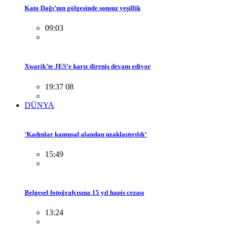
Kato Dağı’nın gölgesinde sonsuz yeşillik
09:03
Xwarik’te JES’e karşı direniş devam ediyor
19:37 08
DÜNYA
‘Kadınlar kamusal alandan uzaklaştırıldı’
15:49
Belgesel fotoğrafçısına 15 yıl hapis cezası
13:24