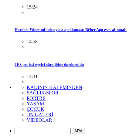
15:24
Hareket Yönetimi’nden yasa açıklaması: Rêber Apo esas alınmalı
14:58
JES projesi geçici süreliğine durduruldu
14:31
KADININ KALEMİNDEN
SAĞLIK/SPOR
PORTRE
YAŞAM
ÇOCUK
JIN GALERİ
VİDEOLAR
ARA