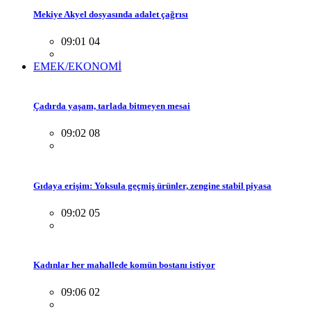
Mekiye Akyel dosyasında adalet çağrısı
09:01 04
EMEK/EKONOMİ
Çadırda yaşam, tarlada bitmeyen mesai
09:02 08
Gıdaya erişim: Yoksula geçmiş ürünler, zengine stabil piyasa
09:02 05
Kadınlar her mahallede komün bostanı istiyor
09:06 02