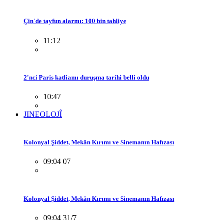
Çin'de tayfun alarmı: 100 bin tahliye
11:12
2'nci Paris katliamı duruşma tarihi belli oldu
10:47
JINEOLOJÎ
Kolonyal Şiddet, Mekân Kırımı ve Sinemanın Hafızası
09:04 07
Kolonyal Şiddet, Mekân Kırımı ve Sinemanın Hafızası
09:04 31/7