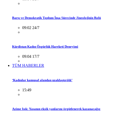
Barış ve Demokratik Toplum İnşa Sürecinde Jineolojînin Rolü
09:02 24/7
Kürdistan Kadın Özgürlük Hareketi Deneyimi
09:04 17/7
TÜM HABERLER
‘Kadınlar kamusal alandan uzaklaştırıldı’
15:49
Azime Işık: Yasanın eksik yanlarını örgütlenerek kazanacağız