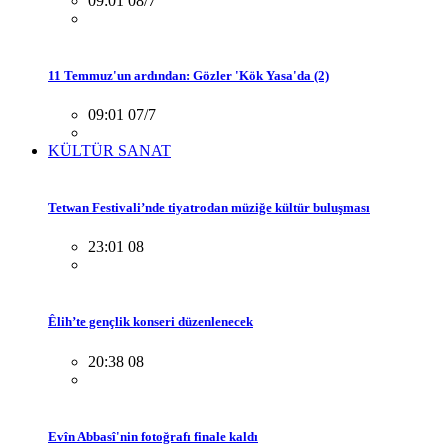
09:01 08/7
11 Temmuz'un ardından: Gözler 'Kök Yasa'da (2)
09:01 07/7
KÜLTÜR SANAT
Tetwan Festivali’nde tiyatrodan müziğe kültür buluşması
23:01 08
Êlih’te gençlik konseri düzenlenecek
20:38 08
Evîn Abbasî'nin fotoğrafı finale kaldı