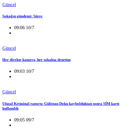
Güncel
Sokağın gündemi: Süreç
09:06 10/7
Güncel
Her direkte kamera, her sokakta denetim
09:03 10/7
Güncel
Ulusal Kriminal raporu: Gülistan Doku kaybolduktan sonra SİM kartı
kullanıldı
09:05 09/7