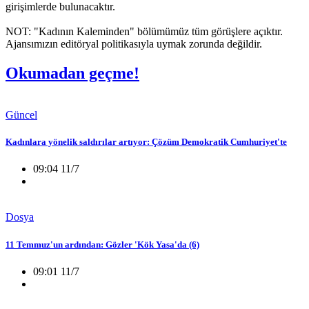
girişimlerde bulunacaktır.
NOT: "Kadının Kaleminden" bölümümüz tüm görüşlere açıktır.
Ajansımızın editöryal politikasıyla uymak zorunda değildir.
Okumadan geçme!
Güncel
Kadınlara yönelik saldırılar artıyor: Çözüm Demokratik Cumhuriyet'te
09:04 11/7
Dosya
11 Temmuz'un ardından: Gözler 'Kök Yasa'da (6)
09:01 11/7