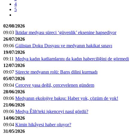
4
5
02/08/2026
09:03
İktidar medyası süreci ‘güvenlik’ eksenine hapsediyor
26/07/2026
09:06
Gülistan Doku Dosyası ve medyanın hakikat sınavı
19/07/2026
09:11
Medya kadın katliamlarını da kadın haberciliğini de görmedi
12/07/2026
09:07
Süreçte medyanın rolü: Barış dilini kurmadı
05/07/2026
09:04
Çerçeve yasa değil, çerçevelenen gündem
28/06/2026
09:06
Medyanın ekolojiye bakışı: Haber yok, çözüm de yok!
21/06/2026
09:06
Medya Êlih'teki işkenceyi nasıl gördü?
14/06/2026
09:04
Kimin hikâyesi haber oluyor?
31/05/2026