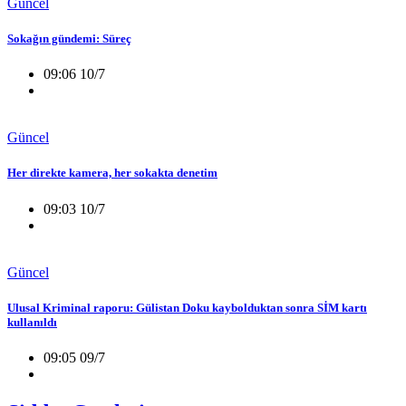
Güncel
Sokağın gündemi: Süreç
09:06 10/7
Güncel
Her direkte kamera, her sokakta denetim
09:03 10/7
Güncel
Ulusal Kriminal raporu: Gülistan Doku kaybolduktan sonra SİM kartı
kullanıldı
09:05 09/7