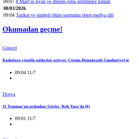
09:07
8 Mart’ın isyan ve direniş ruhu görünmez kılındı
08/03/2026
09:04
Tarikat ve şüpheli ölüm sarmalını örten medya dili
Okumadan geçme!
Güncel
Kadınlara yönelik saldırılar artıyor: Çözüm Demokratik Cumhuriyet'te
09:04 11/7
Dosya
11 Temmuz'un ardından: Gözler 'Kök Yasa'da (6)
09:01 11/7