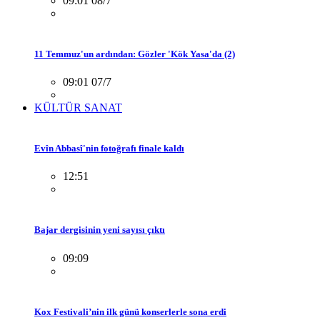
09:01 08/7
11 Temmuz'un ardından: Gözler 'Kök Yasa'da (2)
09:01 07/7
KÜLTÜR SANAT
Evîn Abbasî'nin fotoğrafı finale kaldı
12:51
Bajar dergisinin yeni sayısı çıktı
09:09
Kox Festivali’nin ilk günü konserlerle sona erdi