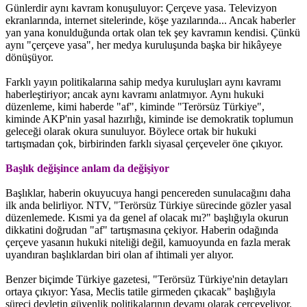
Günlerdir aynı kavram konuşuluyor: Çerçeve yasa. Televizyon
ekranlarında, internet sitelerinde, köşe yazılarında... Ancak haberler
yan yana konulduğunda ortak olan tek şey kavramın kendisi. Çünkü
aynı "çerçeve yasa", her medya kuruluşunda başka bir hikâyeye
dönüşüyor.
Farklı yayın politikalarına sahip medya kuruluşları aynı kavramı
haberleştiriyor; ancak aynı kavramı anlatmıyor. Aynı hukuki
düzenleme, kimi haberde "af", kiminde "Terörsüz Türkiye",
kiminde AKP'nin yasal hazırlığı, kiminde ise demokratik toplumun
geleceği olarak okura sunuluyor. Böylece ortak bir hukuki
tartışmadan çok, birbirinden farklı siyasal çerçeveler öne çıkıyor.
Başlık değişince anlam da değişiyor
Başlıklar, haberin okuyucuya hangi pencereden sunulacağını daha
ilk anda belirliyor. NTV, "Terörsüz Türkiye sürecinde gözler yasal
düzenlemede. Kısmi ya da genel af olacak mı?" başlığıyla okurun
dikkatini doğrudan "af" tartışmasına çekiyor. Haberin odağında
çerçeve yasanın hukuki niteliği değil, kamuoyunda en fazla merak
uyandıran başlıklardan biri olan af ihtimali yer alıyor.
Benzer biçimde Türkiye gazetesi, "Terörsüz Türkiye'nin detayları
ortaya çıkıyor: Yasa, Meclis tatile girmeden çıkacak" başlığıyla
süreci devletin güvenlik politikalarının devamı olarak çerçeveliyor.