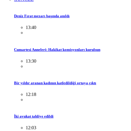
Deniz Fırat mezarı başında anıldı
13:40
Cumartesi Anneleri: Hakikat komisyonları kurulsun
13:30
Bir yıldır aranan kadının katledildiği ortaya çıktı
12:18
İki avukat tahliye edildi
12:03