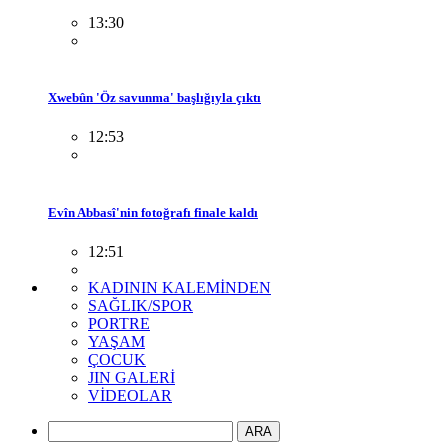
13:30
Xwebûn 'Öz savunma' başlığıyla çıktı
12:53
Evîn Abbasî'nin fotoğrafı finale kaldı
12:51
KADININ KALEMİNDEN
SAĞLIK/SPOR
PORTRE
YAŞAM
ÇOCUK
JIN GALERİ
VİDEOLAR
ARA