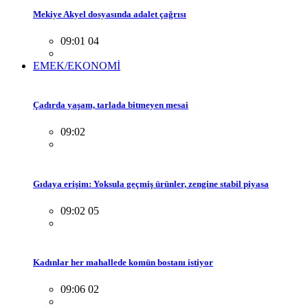
Mekiye Akyel dosyasında adalet çağrısı
09:01 04
EMEK/EKONOMİ
Çadırda yaşam, tarlada bitmeyen mesai
09:02
Gıdaya erişim: Yoksula geçmiş ürünler, zengine stabil piyasa
09:02 05
Kadınlar her mahallede komün bostanı istiyor
09:06 02