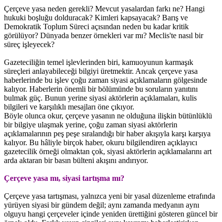
Çerçeve yasa neden gerekli? Mevcut yasalardan farkı ne? Hangi
hukuki boşluğu dolduracak? Kimleri kapsayacak? Barış ve
Demokratik Toplum Süreci açısından neden bu kadar kritik
görülüyor? Dünyada benzer örnekleri var mı? Meclis'te nasıl bir
süreç işleyecek?
Gazeteciliğin temel işlevlerinden biri, kamuoyunun karmaşık
süreçleri anlayabileceği bilgiyi üretmektir. Ancak çerçeve yasa
haberlerinde bu işlev çoğu zaman siyasi açıklamaların gölgesinde
kalıyor. Haberlerin önemli bir bölümünde bu soruların yanıtını
bulmak güç. Bunun yerine siyasi aktörlerin açıklamaları, kulis
bilgileri ve karşılıklı mesajları öne çıkıyor.
Böyle olunca okur, çerçeve yasanın ne olduğuna ilişkin bütünlüklü
bir bilgiye ulaşmak yerine, çoğu zaman siyasi aktörlerin
açıklamalarının peş peşe sıralandığı bir haber akışıyla karşı karşıya
kalıyor. Bu hâliyle birçok haber, okuru bilgilendiren açıklayıcı
gazetecilik örneği olmaktan çok, siyasi aktörlerin açıklamalarını art
arda aktaran bir basın bülteni akışını andırıyor.
Çerçeve yasa mı, siyasi tartışma mı?
Çerçeve yasa tartışması, yalnızca yeni bir yasal düzenleme etrafında
yürüyen siyasi bir gündem değil; aynı zamanda medyanın aynı
olguyu hangi çerçeveler içinde yeniden ürettiğini gösteren güncel bir