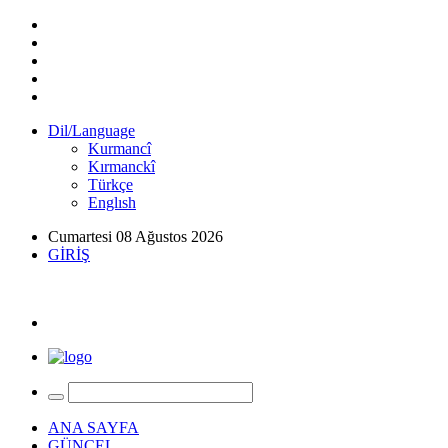
Dil/Language
Kurmancî
Kırmanckî
Türkçe
Englısh
Cumartesi 08 Ağustos 2026
GİRİŞ
ANA SAYFA
GÜNCEL