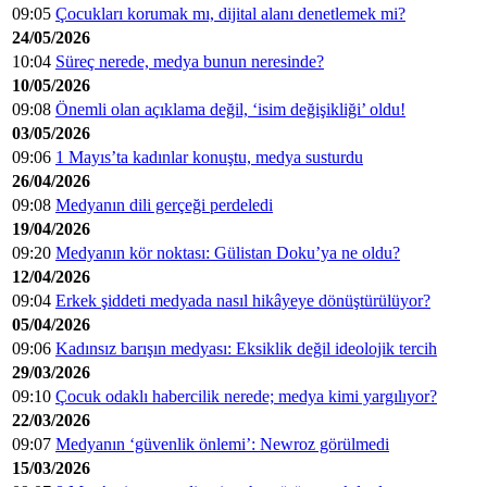
09:05
Çocukları korumak mı, dijital alanı denetlemek mi?
24/05/2026
10:04
Süreç nerede, medya bunun neresinde?
10/05/2026
09:08
Önemli olan açıklama değil, ‘isim değişikliği’ oldu!
03/05/2026
09:06
1 Mayıs’ta kadınlar konuştu, medya susturdu
26/04/2026
09:08
Medyanın dili gerçeği perdeledi
19/04/2026
09:20
Medyanın kör noktası: Gülistan Doku’ya ne oldu?
12/04/2026
09:04
Erkek şiddeti medyada nasıl hikâyeye dönüştürülüyor?
05/04/2026
09:06
Kadınsız barışın medyası: Eksiklik değil ideolojik tercih
29/03/2026
09:10
Çocuk odaklı habercilik nerede; medya kimi yargılıyor?
22/03/2026
09:07
Medyanın ‘güvenlik önlemi’: Newroz görülmedi
15/03/2026