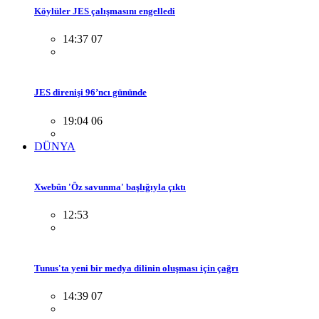
Köylüler JES çalışmasını engelledi
14:37 07
JES direnişi 96’ncı gününde
19:04 06
DÜNYA
Xwebûn 'Öz savunma' başlığıyla çıktı
12:53
Tunus'ta yeni bir medya dilinin oluşması için çağrı
14:39 07