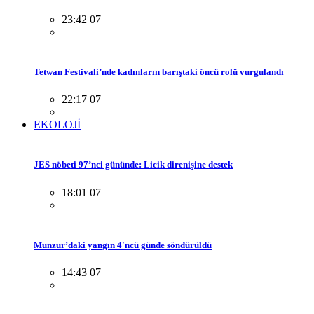
23:42 07
Tetwan Festivali’nde kadınların barıştaki öncü rolü vurgulandı
22:17 07
EKOLOJİ
JES nöbeti 97’nci gününde: Licik direnişine destek
18:01 07
Munzur’daki yangın 4'ncü günde söndürüldü
14:43 07