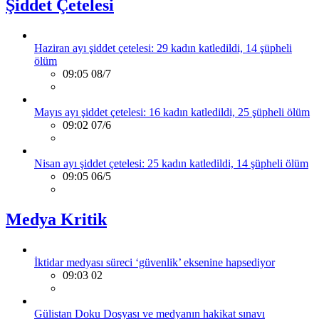
Şiddet Çetelesi
Haziran ayı şiddet çetelesi: 29 kadın katledildi, 14 şüpheli
ölüm
09:05 08/7
Mayıs ayı şiddet çetelesi: 16 kadın katledildi, 25 şüpheli ölüm
09:02 07/6
Nisan ayı şiddet çetelesi: 25 kadın katledildi, 14 şüpheli ölüm
09:05 06/5
Medya Kritik
İktidar medyası süreci ‘güvenlik’ eksenine hapsediyor
09:03 02
Gülistan Doku Dosyası ve medyanın hakikat sınavı