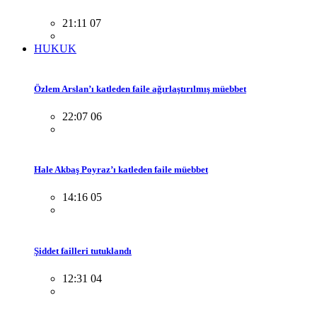
21:11 07
HUKUK
Özlem Arslan’ı katleden faile ağırlaştırılmış müebbet
22:07 06
Hale Akbaş Poyraz’ı katleden faile müebbet
14:16 05
Şiddet failleri tutuklandı
12:31 04