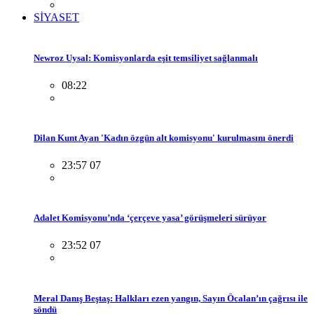
SİYASET
Newroz Uysal: Komisyonlarda eşit temsiliyet sağlanmalı
08:22
Dilan Kunt Ayan 'Kadın özgün alt komisyonu' kurulmasını önerdi
23:57 07
Adalet Komisyonu’nda ‘çerçeve yasa’ görüşmeleri sürüyor
23:52 07
Meral Danış Beştaş: Halkları ezen yangın, Sayın Öcalan’ın çağrısı ile
söndü