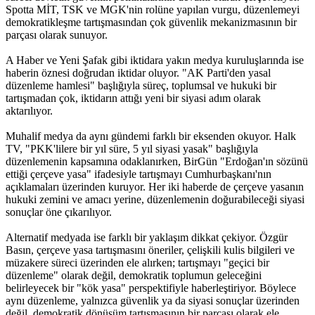
Spotta MİT, TSK ve MGK'nin rolüne yapılan vurgu, düzenlemeyi
demokratikleşme tartışmasından çok güvenlik mekanizmasının bir
parçası olarak sunuyor.
A Haber ve Yeni Şafak gibi iktidara yakın medya kuruluşlarında ise
haberin öznesi doğrudan iktidar oluyor. "AK Parti'den yasal
düzenleme hamlesi" başlığıyla süreç, toplumsal ve hukuki bir
tartışmadan çok, iktidarın attığı yeni bir siyasi adım olarak
aktarılıyor.
Muhalif medya da aynı gündemi farklı bir eksenden okuyor. Halk
TV, "PKK'lilere bir yıl süre, 5 yıl siyasi yasak" başlığıyla
düzenlemenin kapsamına odaklanırken, BirGün "Erdoğan'ın sözünü
ettiği çerçeve yasa" ifadesiyle tartışmayı Cumhurbaşkanı'nın
açıklamaları üzerinden kuruyor. Her iki haberde de çerçeve yasanın
hukuki zemini ve amacı yerine, düzenlemenin doğurabileceği siyasi
sonuçlar öne çıkarılıyor.
Alternatif medyada ise farklı bir yaklaşım dikkat çekiyor. Özgür
Basın, çerçeve yasa tartışmasını öneriler, çelişkili kulis bilgileri ve
müzakere süreci üzerinden ele alırken; tartışmayı "geçici bir
düzenleme" olarak değil, demokratik toplumun geleceğini
belirleyecek bir "kök yasa" perspektifiyle haberleştiriyor. Böylece
aynı düzenleme, yalnızca güvenlik ya da siyasi sonuçlar üzerinden
değil, demokratik dönüşüm tartışmasının bir parçası olarak ele