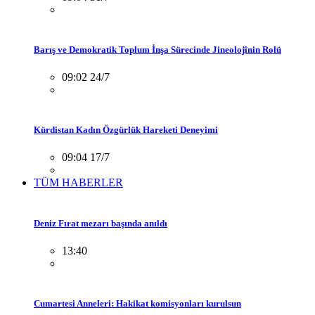
Barış ve Demokratik Toplum İnşa Sürecinde Jineolojînin Rolü
09:02 24/7
Kürdistan Kadın Özgürlük Hareketi Deneyimi
09:04 17/7
TÜM HABERLER
Deniz Fırat mezarı başında anıldı
13:40
Cumartesi Anneleri: Hakikat komisyonları kurulsun