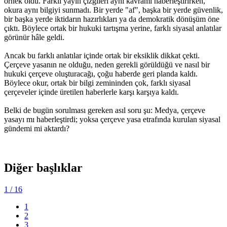
örnek oldu. Farklı yayın çizgileri aynı kavramı haberleştirirken,
okura aynı bilgiyi sunmadı. Bir yerde "af", başka bir yerde güvenlik,
bir başka yerde iktidarın hazırlıkları ya da demokratik dönüşüm öne
çıktı. Böylece ortak bir hukuki tartışma yerine, farklı siyasal anlatılar
görünür hâle geldi.
Ancak bu farklı anlatılar içinde ortak bir eksiklik dikkat çekti.
Çerçeve yasanın ne olduğu, neden gerekli görüldüğü ve nasıl bir
hukuki çerçeve oluşturacağı, çoğu haberde geri planda kaldı.
Böylece okur, ortak bir bilgi zemininden çok, farklı siyasal
çerçeveler içinde üretilen haberlerle karşı karşıya kaldı.
Belki de bugün sorulması gereken asıl soru şu: Medya, çerçeve
yasayı mı haberleştirdi; yoksa çerçeve yasa etrafında kurulan siyasal
gündemi mi aktardı?
Diğer başlıklar
1
/ 16
1
2
3