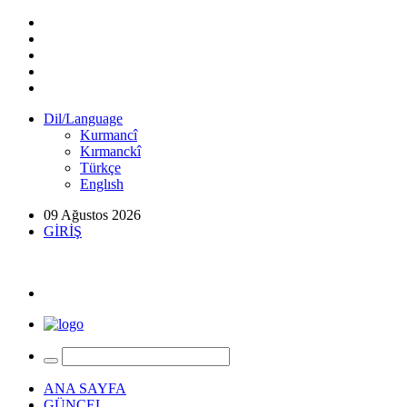
Dil/Language
Kurmancî
Kırmanckî
Türkçe
Englısh
09 Ağustos 2026
GİRİŞ
ANA SAYFA
GÜNCEL