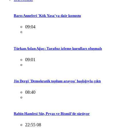
Barış Anneleri 'Kök Yasa'ya dair konuştu
09:04
Türkan Aslan Ağaç: Tarafsız izleme kurulları oluşmalı
09:01
Jin Dergi 'Demokratik toplum arayışı' başlığıyla çıktı
08:40
Rabin Hamlesi Sûr, Peyas ve Bismil’de sürüyor
22:55 08