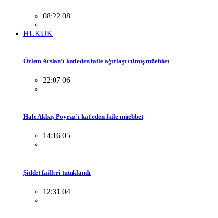
08:22 08
HUKUK
Özlem Arslan’ı katleden faile ağırlaştırılmış müebbet
22:07 06
Hale Akbaş Poyraz’ı katleden faile müebbet
14:16 05
Şiddet failleri tutuklandı
12:31 04