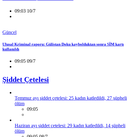
09:03 10/7
Güncel
Ulusal Kriminal raporu: Gülistan Doku kaybolduktan sonra SİM kartı
kullanıldı
09:05 09/7
Şiddet Çetelesi
Temmuz ayı şiddet çetelesi: 25 kadın katledildi, 27 şüpheli
ölüm
09:05
Haziran ayı şiddet çetelesi: 29 kadın katledildi, 14 şüpheli
ölüm
09:05 08/7