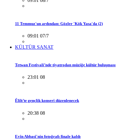
09:01 08/7
11 Temmuz'un ardından: Gözler 'Kök Yasa'da (2)
09:01 07/7
KÜLTÜR SANAT
Tetwan Festivali’nde tiyatrodan müziğe kültür buluşması
23:01 08
Êlih’te gençlik konseri düzenlenecek
20:38 08
Evîn Abbasî'nin fotoğrafı finale kaldı