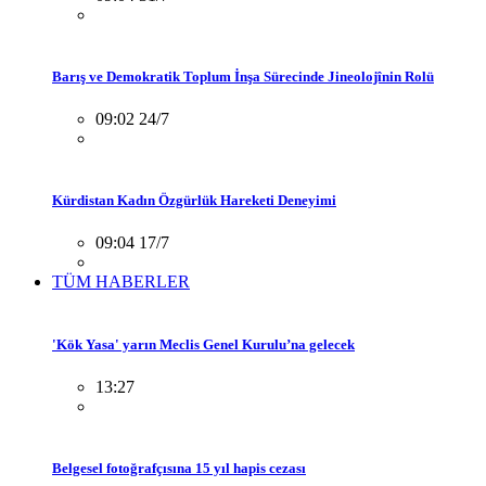
Barış ve Demokratik Toplum İnşa Sürecinde Jineolojînin Rolü
09:02 24/7
Kürdistan Kadın Özgürlük Hareketi Deneyimi
09:04 17/7
TÜM HABERLER
'Kök Yasa' yarın Meclis Genel Kurulu’na gelecek
13:27
Belgesel fotoğrafçısına 15 yıl hapis cezası