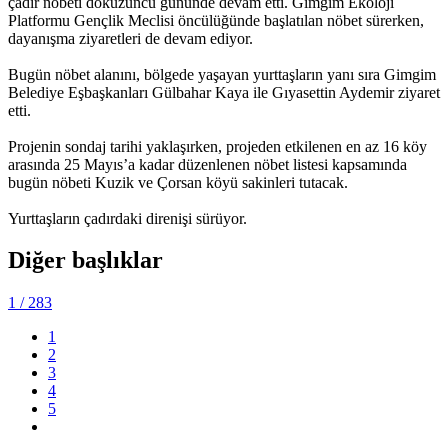
çadır nöbeti dokuzuncu gününde devam etti. Gimgim Ekoloji
Platformu Gençlik Meclisi öncülüğünde başlatılan nöbet sürerken,
dayanışma ziyaretleri de devam ediyor.
Bugün nöbet alanını, bölgede yaşayan yurttaşların yanı sıra Gimgim
Belediye Eşbaşkanları Gülbahar Kaya ile Gıyasettin Aydemir ziyaret
etti.
Projenin sondaj tarihi yaklaşırken, projeden etkilenen en az 16 köy
arasında 25 Mayıs’a kadar düzenlenen nöbet listesi kapsamında
bugün nöbeti Kuzik ve Çorsan köyü sakinleri tutacak.
Yurttaşların çadırdaki direnişi sürüyor.
Diğer başlıklar
1
/ 283
1
2
3
4
5