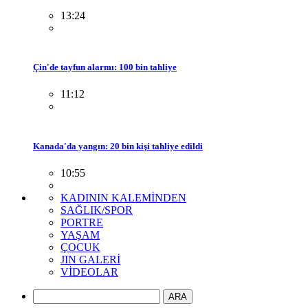
13:24
Çin'de tayfun alarmı: 100 bin tahliye
11:12
Kanada'da yangın: 20 bin kişi tahliye edildi
10:55
KADININ KALEMİNDEN
SAĞLIK/SPOR
PORTRE
YAŞAM
ÇOCUK
JIN GALERİ
VİDEOLAR
ARA