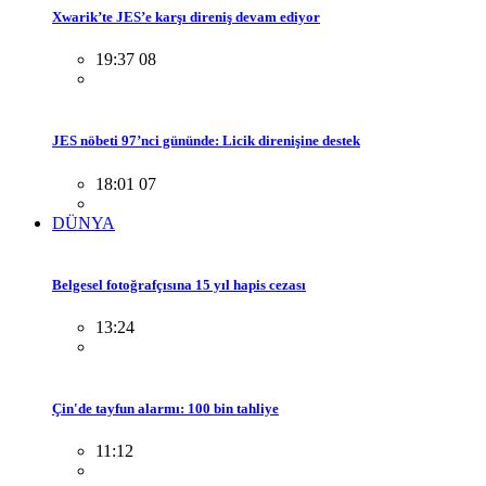
Xwarik’te JES’e karşı direniş devam ediyor
19:37 08
JES nöbeti 97’nci gününde: Licik direnişine destek
18:01 07
DÜNYA
Belgesel fotoğrafçısına 15 yıl hapis cezası
13:24
Çin'de tayfun alarmı: 100 bin tahliye
11:12