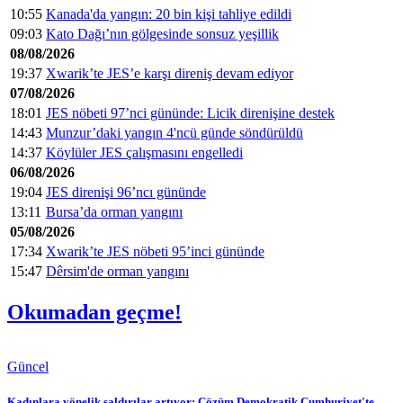
10:55
Kanada'da yangın: 20 bin kişi tahliye edildi
09:03
Kato Dağı’nın gölgesinde sonsuz yeşillik
08/08/2026
19:37
Xwarik’te JES’e karşı direniş devam ediyor
07/08/2026
18:01
JES nöbeti 97’nci gününde: Licik direnişine destek
14:43
Munzur’daki yangın 4'ncü günde söndürüldü
14:37
Köylüler JES çalışmasını engelledi
06/08/2026
19:04
JES direnişi 96’ncı gününde
13:11
Bursa’da orman yangını
05/08/2026
17:34
Xwarik’te JES nöbeti 95’inci gününde
15:47
Dêrsim'de orman yangını
Okumadan geçme!
Güncel
Kadınlara yönelik saldırılar artıyor: Çözüm Demokratik Cumhuriyet'te