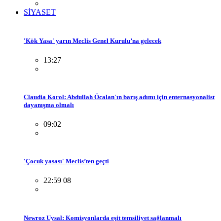
SİYASET
'Kök Yasa' yarın Meclis Genel Kurulu’na gelecek
13:27
Claudia Korol: Abdullah Öcalan'ın barış adımı için enternasyonalist
dayanışma olmalı
09:02
'Çocuk yasası' Meclis’ten geçti
22:59 08
Newroz Uysal: Komisyonlarda eşit temsiliyet sağlanmalı