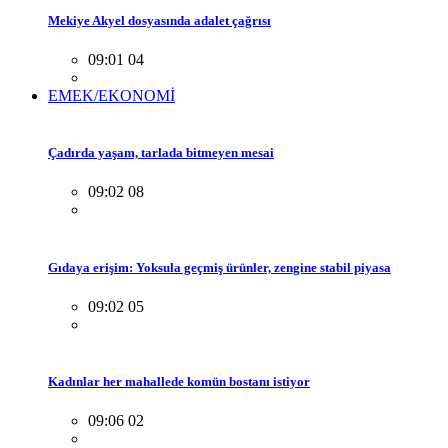
Mekiye Akyel dosyasında adalet çağrısı
09:01 04
EMEK/EKONOMİ
Çadırda yaşam, tarlada bitmeyen mesai
09:02 08
Gıdaya erişim: Yoksula geçmiş ürünler, zengine stabil piyasa
09:02 05
Kadınlar her mahallede komün bostanı istiyor
09:06 02