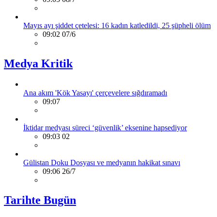
Mayıs ayı şiddet çetelesi: 16 kadın katledildi, 25 şüpheli ölüm
09:02 07/6
Medya Kritik
Ana akım 'Kök Yasayı' çerçevelere sığdıramadı
09:07
İktidar medyası süreci ‘güvenlik’ eksenine hapsediyor
09:03 02
Gülistan Doku Dosyası ve medyanın hakikat sınavı
09:06 26/7
Tarihte Bugün