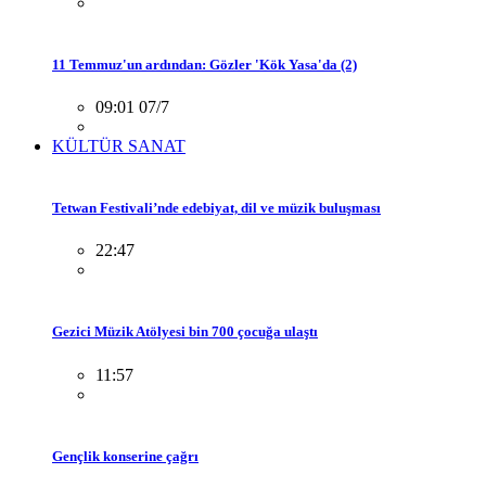
11 Temmuz'un ardından: Gözler 'Kök Yasa'da (2)
09:01 07/7
KÜLTÜR SANAT
Tetwan Festivali’nde edebiyat, dil ve müzik buluşması
22:47
Gezici Müzik Atölyesi bin 700 çocuğa ulaştı
11:57
Gençlik konserine çağrı