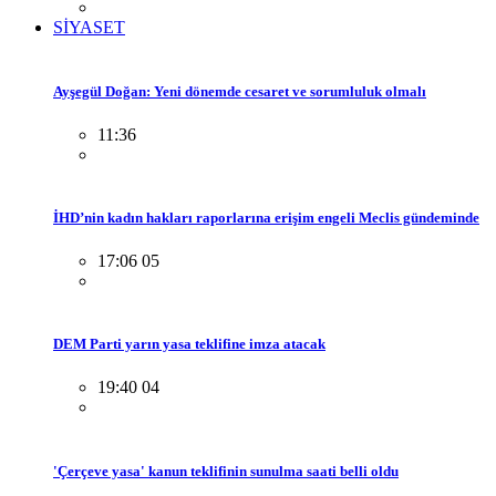
SİYASET
Ayşegül Doğan: Yeni dönemde cesaret ve sorumluluk olmalı
11:36
İHD’nin kadın hakları raporlarına erişim engeli Meclis gündeminde
17:06 05
DEM Parti yarın yasa teklifine imza atacak
19:40 04
'Çerçeve yasa' kanun teklifinin sunulma saati belli oldu