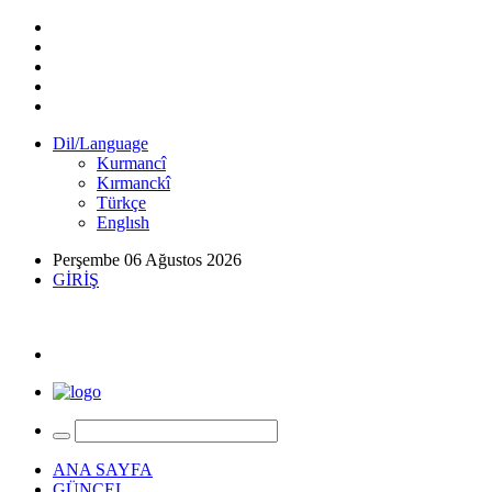
Dil/Language
Kurmancî
Kırmanckî
Türkçe
Englısh
Perşembe 06 Ağustos 2026
GİRİŞ
ANA SAYFA
GÜNCEL