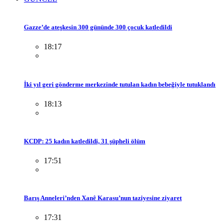
Gazze’de ateşkesin 300 gününde 300 çocuk katledildi
18:17
İki yıl geri gönderme merkezinde tutulan kadın bebeğiyle tutuklandı
18:13
KCDP: 25 kadın katledildi, 31 şüpheli ölüm
17:51
Barış Anneleri’nden Xanê Karasu’nun taziyesine ziyaret
17:31