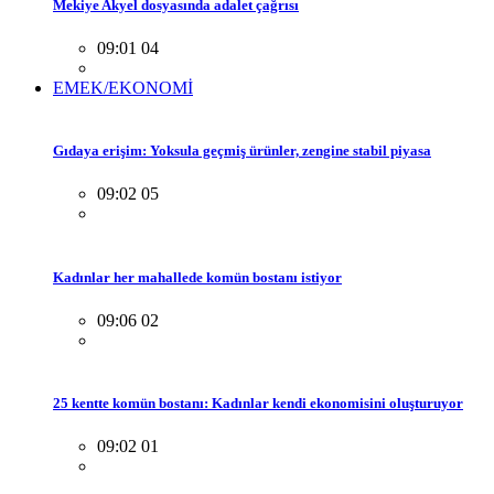
Mekiye Akyel dosyasında adalet çağrısı
09:01 04
EMEK/EKONOMİ
Gıdaya erişim: Yoksula geçmiş ürünler, zengine stabil piyasa
09:02 05
Kadınlar her mahallede komün bostanı istiyor
09:06 02
25 kentte komün bostanı: Kadınlar kendi ekonomisini oluşturuyor
09:02 01