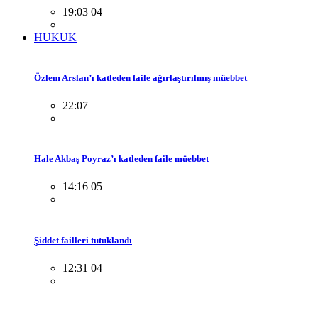
19:03 04
HUKUK
Özlem Arslan’ı katleden faile ağırlaştırılmış müebbet
22:07
Hale Akbaş Poyraz’ı katleden faile müebbet
14:16 05
Şiddet failleri tutuklandı
12:31 04