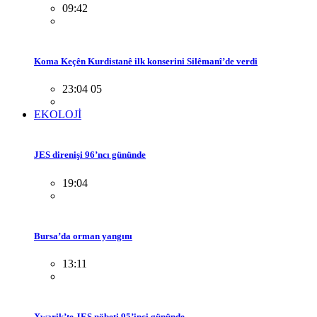
09:42
Koma Keçên Kurdistanê ilk konserini Silêmanî’de verdi
23:04 05
EKOLOJİ
JES direnişi 96’ncı gününde
19:04
Bursa’da orman yangını
13:11
Xwarik’te JES nöbeti 95’inci gününde