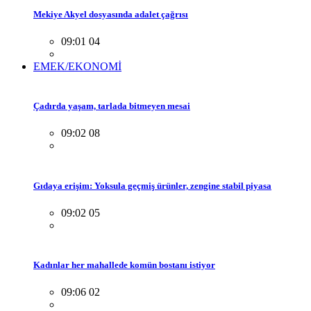
Mekiye Akyel dosyasında adalet çağrısı
09:01 04
EMEK/EKONOMİ
Çadırda yaşam, tarlada bitmeyen mesai
09:02 08
Gıdaya erişim: Yoksula geçmiş ürünler, zengine stabil piyasa
09:02 05
Kadınlar her mahallede komün bostanı istiyor
09:06 02