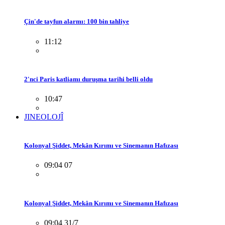
Çin'de tayfun alarmı: 100 bin tahliye
11:12
2'nci Paris katliamı duruşma tarihi belli oldu
10:47
JINEOLOJÎ
Kolonyal Şiddet, Mekân Kırımı ve Sinemanın Hafızası
09:04 07
Kolonyal Şiddet, Mekân Kırımı ve Sinemanın Hafızası
09:04 31/7