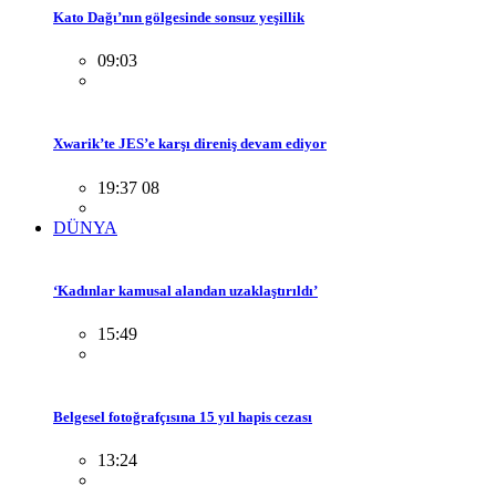
Kato Dağı’nın gölgesinde sonsuz yeşillik
09:03
Xwarik’te JES’e karşı direniş devam ediyor
19:37 08
DÜNYA
‘Kadınlar kamusal alandan uzaklaştırıldı’
15:49
Belgesel fotoğrafçısına 15 yıl hapis cezası
13:24