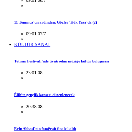
09:01 08/7
11 Temmuz'un ardından: Gözler 'Kök Yasa'da (2)
09:01 07/7
KÜLTÜR SANAT
Tetwan Festivali’nde tiyatrodan müziğe kültür buluşması
23:01 08
Êlih’te gençlik konseri düzenlenecek
20:38 08
Evîn Abbasî'nin fotoğrafı finale kaldı