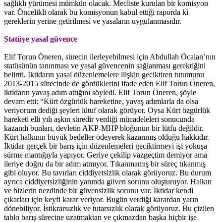
sağlıklı yürümesi mümkün olacak. Mecliste kurulan bir komisyon
var. Öncelikli olarak bu komisyonun kabul ettiği raporda ki
gereklerin yerine getirilmesi ve yasaların uygulanmasıdır.
Statüye yasal güvence
Elif Torun Öneren, sürecin ilerleyebilmesi için Abdullah Öcalan’nın
statüsünün tanınması ve yasal güvencenin sağlanması gerektiğini
belirtti. İktidarın yasal düzenlemelere ilişkin geciktiren tutumunu
2013-2015 sürecinde de gördüklerini ifade eden Elif Torun Öneren,
iktidarın yavaş adım attığını söyledi. Elif Torun Öneren, şöyle
devam etti: “Kürt özgürlük hareketine, yavaş adımlarla da olsa
veriyorum dediği şeyleri lütuf olarak görüyor. Oysa Kürt özgürlük
hareketi elli yılı aşkın süredir verdiği mücadeleleri sonucunda
kazandı bunları, devletin AKP-MHP bloğunun bir lütfu değildir.
Kürt halkının büyük bedeller ödeyerek kazanmış olduğu hakkıdır.
İktidar gerçek bir barış için düzenlemeleri geciktirmeyi işi yokuşa
sürme mantığıyla yapıyor. Geriye çekilip vazgeçtim demiyor ama
ileriye doğru da bir adım atmıyor. Tıkanmamış bir süreç tıkanmış
gibi oluyor. Bu tavırları ciddiyetsizlik olarak görüyoruz. Bu durum
ayrıca ciddiyetsizliğinin yanında güven sorunu oluşturuyor. Halkın
ve bizlerin nezdinde bir güvensizlik sorunu var. İktidar kendi
çıkarları için keyfi karar veriyor. Bugün verdiği karardan yarın
dönebiliyor. İstikrarsızlık ve tutarsızlık olarak görüyoruz. Bu çizilen
tablo barış sürecine uzatmaktan ve çıkmazdan başka hiçbir işe