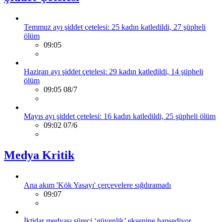
Temmuz ayı şiddet çetelesi: 25 kadın katledildi, 27 şüpheli
ölüm
09:05
Haziran ayı şiddet çetelesi: 29 kadın katledildi, 14 şüpheli
ölüm
09:05 08/7
Mayıs ayı şiddet çetelesi: 16 kadın katledildi, 25 şüpheli ölüm
09:02 07/6
Medya Kritik
Ana akım 'Kök Yasayı' çerçevelere sığdıramadı
09:07
İktidar medyası süreci ‘güvenlik’ eksenine hapsediyor