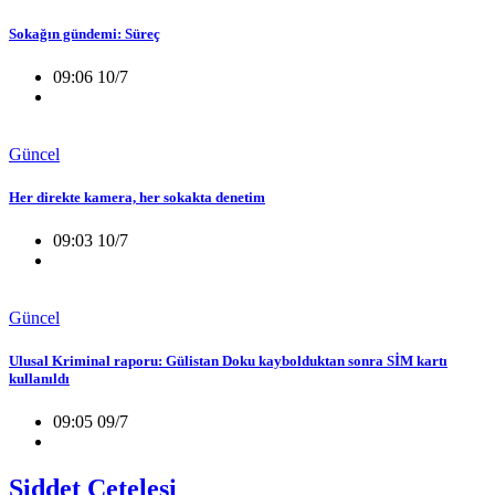
Sokağın gündemi: Süreç
09:06 10/7
Güncel
Her direkte kamera, her sokakta denetim
09:03 10/7
Güncel
Ulusal Kriminal raporu: Gülistan Doku kaybolduktan sonra SİM kartı
kullanıldı
09:05 09/7
Şiddet Çetelesi