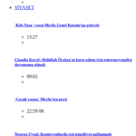
SİYASET
'Kök Yasa' yarın Meclis Genel Kurulu’na gelecek
13:27
Claudia Korol: Abdullah Öcalan'ın barış adımı için enternasyonalist
dayanışma olmalı
09:02
'Çocuk yasası' Meclis’ten geçti
22:59 08
Newroz Uysal: Komisyonlarda eşit temsiliyet sağlanmalı