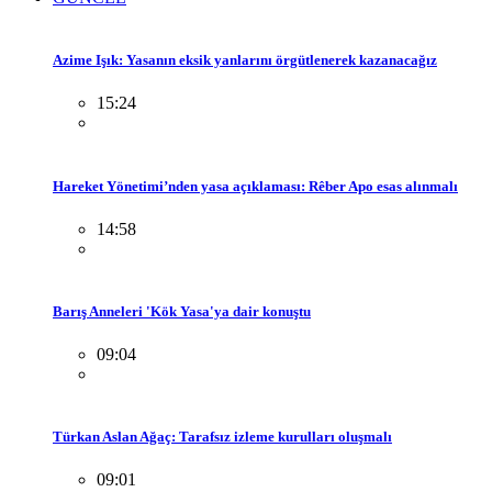
Azime Işık: Yasanın eksik yanlarını örgütlenerek kazanacağız
15:24
Hareket Yönetimi’nden yasa açıklaması: Rêber Apo esas alınmalı
14:58
Barış Anneleri 'Kök Yasa'ya dair konuştu
09:04
Türkan Aslan Ağaç: Tarafsız izleme kurulları oluşmalı
09:01