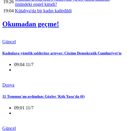
19:26
önündeki engel kimdi?
19:04
Kütahya'da bir kadın katledildi
Okumadan geçme!
Güncel
Kadınlara yönelik saldırılar artıyor: Çözüm Demokratik Cumhuriyet'te
09:04 11/7
Dosya
11 Temmuz'un ardından: Gözler 'Kök Yasa'da (6)
09:01 11/7
Güncel