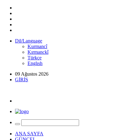
Dil/Language
Kurmancî
Kırmanckî
Türkçe
Englısh
09 Ağustos 2026
GİRİŞ
ANA SAYFA
GÜNCEL