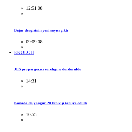
12:51 08
Bajar dergisinin yeni sayısı çıktı
09:09 08
EKOLOJİ
JES projesi geçici süreliğine durduruldu
14:31
Kanada'da yangın: 20 bin kişi tahliye edildi
10:55