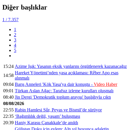
Diğer başlıklar
1
/ 7.357
1
2
3
4
5
15:24
Azime Işık: Yasanın eksik yanlarını örgütlenerek kazanacağız
Hareket Yönetimi’nden yasa açıklaması: Rêber Apo esas
14:58
alınmalı
09:04
Barış Anneleri 'Kök Yasa'ya dair konuştu -
Video Haber
09:01
Türkan Aslan Ağaç: Tarafsız izleme kurulları oluşmalı
08:40
Jin Dergi 'Demokratik toplum arayışı' başlığıyla çıktı
08/08/2026
22:55
Rabin Hamlesi Sûr, Peyas ve Bismil’de sürüyor
22:35
‘Bağımlılık değil, yaşam’ buluşması
20:39
Haniy Karasu Çanakkale’de anıldı
Gülistan Doku için eylem: Altı yıl boyunca adaletin