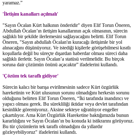
yaramaz.”
'İletişim kanalları açılmalı'
"Sayın Öcalan Kürt halkının önderidir" diyen Elif Torun Öneren,
Abdullah Öcalan’ın iletişim kanallarının açık olmasının, sürecin
sağlıklı bir şekilde ilerlemesini sağlayacağını belirtti. Elif Torun
Öneren, "Sayın abdullah Öcalan'ın kuracağı iletişimle bir yol
alınacağını düşünüyoruz. Ve istediği kişilerle görüşebilmesi kısıtlı
koşullarla değil bu süreçte dışardan haberdar olması süreci daha
sağlıklı ilerletir. Sayın Öcalan’a statüsü verilmelidir. Bu birçok
soruna dair çözümün önünü açacaktır” ifadelerini kullandı.
'Çözüm tek taraflı gidiyor'
Sürecin kalıcı bir barışa evirilmesinin sadece Kürt özgürlük
hareketinin ve Kürt ulusunun sorunu olmadığını herkesin sorunu
olduğunu belirten Elif Torun Öneren, “İki tarafında inandırıcı ve
yapıcı olması gerek. Bu sürekliliği iktidar veya devlet tarafından
kesinlikle göremiyoruz. Aksine sekteye uğratılıyor engeller
çıkartılıyor. Ama Kürt Özgürlük Hareketine baktığımızda bunun
kararlılığını ve Sayın Öcalan’ın bu konuda ki istikrarını görüyoruz.
Bu tür çözümlerin tek taraflı olmadığını da yıllardır
gözleyebiliyoruz" ifadelerini kullandı.