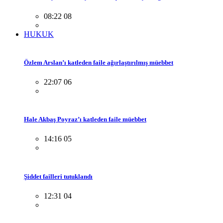
08:22 08
HUKUK
Özlem Arslan’ı katleden faile ağırlaştırılmış müebbet
22:07 06
Hale Akbaş Poyraz’ı katleden faile müebbet
14:16 05
Şiddet failleri tutuklandı
12:31 04