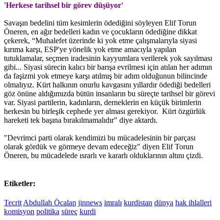
'Herkese tarihsel bir görev düşüyor'
Savaşın bedelini tüm kesimlerin ödediğini söyleyen Elif Torun
Öneren, en ağır bedelleri kadın ve çocukların ödediğine dikkat
çekerek, “Muhalefet üzerinde ki yok etme çalışmalarıyla siyasi
kırıma karşı, ESP'ye yönelik yok etme amacıyla yapılan
tutuklamalar, seçmen iradesinin kayyumlara verilerek yok sayılması
gibi... Siyasi sürecin kalıcı bir barışa evrilmesi için atılan her adımın
da faşizmi yok etmeye karşı atılmış bir adım olduğunun bilincinde
olmalıyız. Kürt halkının onurlu kavgasını yıllardır ödediği bedelleri
göz önüne aldığımızda bütün insanların bu süreçte tarihsel bir görevi
var. Siyasi partilerin, kadınların, derneklerin en küçük birimlerin
herkesin bu birleşik cephede yer alması gerekiyor. Kürt özgürlük
hareketi tek başına bırakılmamalıdır" diye aktardı.
"Devrimci parti olarak kendimizi bu mücadelesinin bir parçası
olarak gördük ve görmeye devam edeceğiz" diyen Elif Torun
Öneren, bu mücadelede ısrarlı ve kararlı olduklarının altını çizdi.
Etiketler:
Tecrit
Abdullah Öcalan
jinnews
imralı
kurdistan
dünya
hak ihlalleri
komisyon
politika
süreç
kurdi