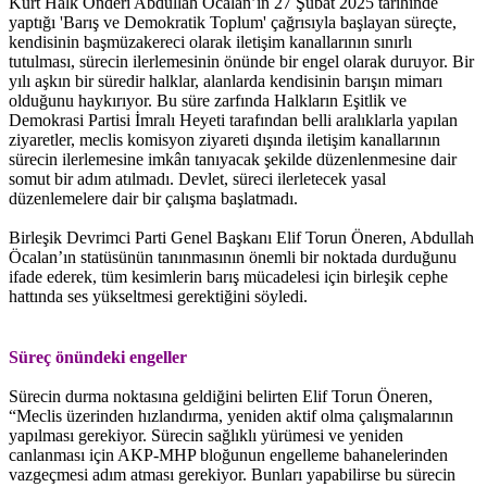
Kürt Halk Önderi Abdullah Öcalan’ın 27 Şubat 2025 tarihinde
yaptığı 'Barış ve Demokratik Toplum' çağrısıyla başlayan süreçte,
kendisinin başmüzakereci olarak iletişim kanallarının sınırlı
tutulması, sürecin ilerlemesinin önünde bir engel olarak duruyor. Bir
yılı aşkın bir süredir halklar, alanlarda kendisinin barışın mimarı
olduğunu haykırıyor. Bu süre zarfında Halkların Eşitlik ve
Demokrasi Partisi İmralı Heyeti tarafından belli aralıklarla yapılan
ziyaretler, meclis komisyon ziyareti dışında iletişim kanallarının
sürecin ilerlemesine imkân tanıyacak şekilde düzenlenmesine dair
somut bir adım atılmadı. Devlet, süreci ilerletecek yasal
düzenlemelere dair bir çalışma başlatmadı.
Birleşik Devrimci Parti Genel Başkanı Elif Torun Öneren, Abdullah
Öcalan’ın statüsünün tanınmasının önemli bir noktada durduğunu
ifade ederek, tüm kesimlerin barış mücadelesi için birleşik cephe
hattında ses yükseltmesi gerektiğini söyledi.
Süreç önündeki engeller
Sürecin durma noktasına geldiğini belirten Elif Torun Öneren,
“Meclis üzerinden hızlandırma, yeniden aktif olma çalışmalarının
yapılması gerekiyor. Sürecin sağlıklı yürümesi ve yeniden
canlanması için AKP-MHP bloğunun engelleme bahanelerinden
vazgeçmesi adım atması gerekiyor. Bunları yapabilirse bu sürecin