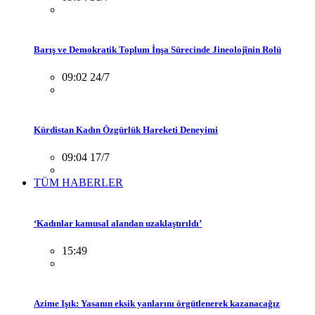
Barış ve Demokratik Toplum İnşa Sürecinde Jineolojînin Rolü
09:02 24/7
Kürdistan Kadın Özgürlük Hareketi Deneyimi
09:04 17/7
TÜM HABERLER
‘Kadınlar kamusal alandan uzaklaştırıldı’
15:49
Azime Işık: Yasanın eksik yanlarını örgütlenerek kazanacağız