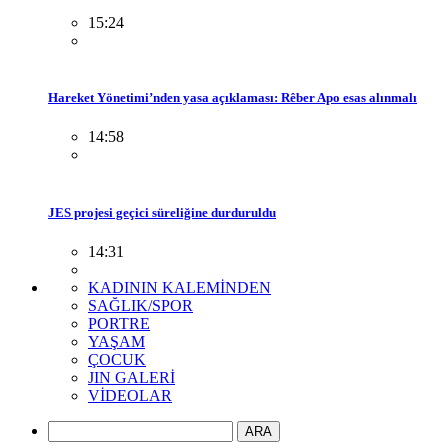
15:24
Hareket Yönetimi’nden yasa açıklaması: Rêber Apo esas alınmalı
14:58
JES projesi geçici süreliğine durduruldu
14:31
KADININ KALEMİNDEN
SAĞLIK/SPOR
PORTRE
YAŞAM
ÇOCUK
JIN GALERİ
VİDEOLAR
ARA