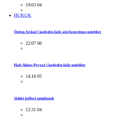
19:03 04
HUKUK
Özlem Arslan’ı katleden faile ağırlaştırılmış müebbet
22:07 06
Hale Akbaş Poyraz’ı katleden faile müebbet
14:16 05
Şiddet failleri tutuklandı
12:31 04