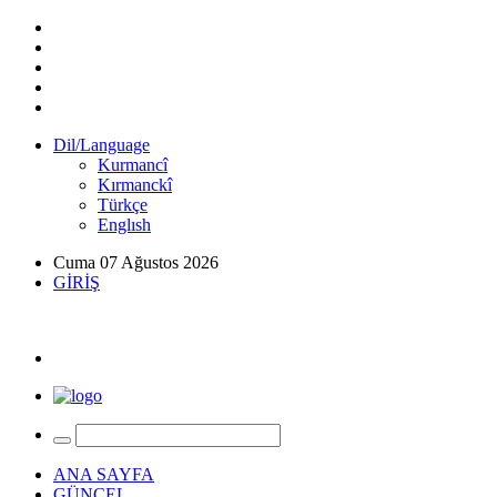
Dil/Language
Kurmancî
Kırmanckî
Türkçe
Englısh
Cuma 07 Ağustos 2026
GİRİŞ
ANA SAYFA
GÜNCEL