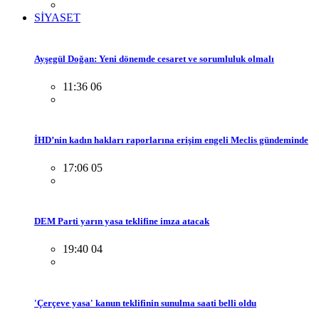
SİYASET
Ayşegül Doğan: Yeni dönemde cesaret ve sorumluluk olmalı
11:36 06
İHD’nin kadın hakları raporlarına erişim engeli Meclis gündeminde
17:06 05
DEM Parti yarın yasa teklifine imza atacak
19:40 04
'Çerçeve yasa' kanun teklifinin sunulma saati belli oldu