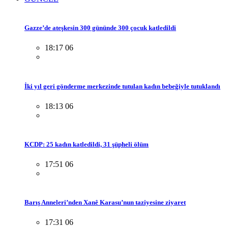
Gazze’de ateşkesin 300 gününde 300 çocuk katledildi
18:17 06
İki yıl geri gönderme merkezinde tutulan kadın bebeğiyle tutuklandı
18:13 06
KCDP: 25 kadın katledildi, 31 şüpheli ölüm
17:51 06
Barış Anneleri’nden Xanê Karasu’nun taziyesine ziyaret
17:31 06