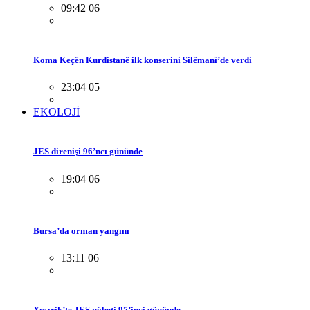
09:42 06
Koma Keçên Kurdistanê ilk konserini Silêmanî’de verdi
23:04 05
EKOLOJİ
JES direnişi 96’ncı gününde
19:04 06
Bursa’da orman yangını
13:11 06
Xwarik’te JES nöbeti 95’inci gününde