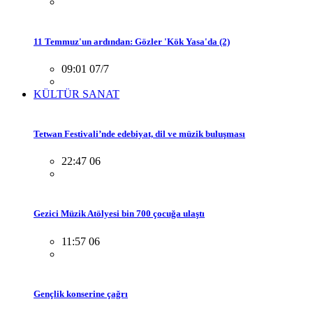
11 Temmuz'un ardından: Gözler 'Kök Yasa'da (2)
09:01 07/7
KÜLTÜR SANAT
Tetwan Festivali’nde edebiyat, dil ve müzik buluşması
22:47 06
Gezici Müzik Atölyesi bin 700 çocuğa ulaştı
11:57 06
Gençlik konserine çağrı