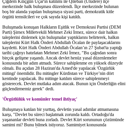
Çiğdem Kılıçgün Uçar'ın katılımı ile Qileban (Uludere) ilçe
merkezinde halk buluşması düzenlendi. İlçe merkezinde bulunan
boş bir alanda yapılan buluşmaya siyasi parti, demokratik kitle
örgütü temsilcileri ve çok sayıda kişi katıldı.
Buluşmada konuşan Halkların Eşitlik ve Demokrasi Partisi (DEM
Parti) Şirnex Milletvekili Mehmet Zeki İrmez, sürece dair halkın
taleplerini dinlemek için buluşmalar yaptıklarını belirterek, halkın
taleplerini Kürt Halk Önderi Abdullah Öcalan ile paylaşacaklarını
kaydetti. Kürt Halk Önderi Abdullah Öcalan’ın 27 Şubat'ta yaptığı
tarihi çağrıyı hatırlatan Mehmet Zeki İrmez, "Bu çağrıdan sonra
birçok gelişme yaşandı. Ancak devlet henüz yasal düzenlemeler
konusunda bir adım atmadı. Sürece sahiplenme en yüksek düzeyde
olmalı. Bu açıdan 28 Haziran'da Amed'de yapılacak 'Özgürlük
mitingi' önemlidir. Bu mitingler Kürdistan ve Türkiye’nin dört
kentinde yapılacak. Bu mitinge katılım sürece sahiplenmeyi
gösterecek. Devlet mutlaka adım atacak. Bunun için Önderliğin elini
güçlendirmemiz gerek" dedi.
'Örgütlülük ve komünler temel ihtiyaç'
Buluşmaya katılan bir yurttaş, devletin yasal adımlar atmamasına
karşı, "Devlet bu süreci başlatmak zorunda kaldı. Ortadoğu'da
yaşananlar devleti buna zorladı. Devlet Kürt sorununun çözümünde
samimi mi? Bunu bilmek istiyoruz. Samimiyet konusunda