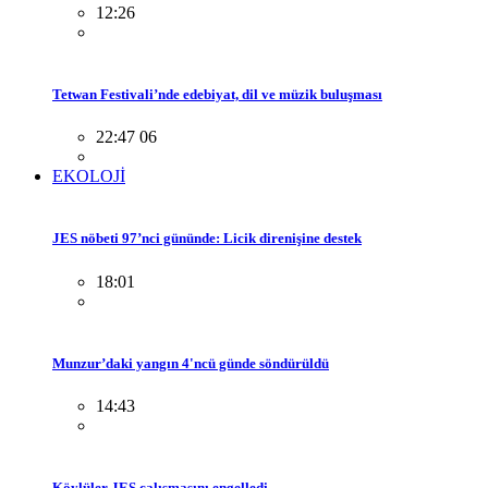
12:26
Tetwan Festivali’nde edebiyat, dil ve müzik buluşması
22:47 06
EKOLOJİ
JES nöbeti 97’nci gününde: Licik direnişine destek
18:01
Munzur’daki yangın 4'ncü günde söndürüldü
14:43
Köylüler JES çalışmasını engelledi