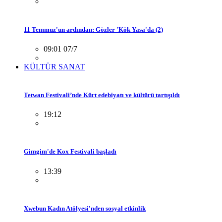
11 Temmuz'un ardından: Gözler 'Kök Yasa'da (2)
09:01 07/7
KÜLTÜR SANAT
Tetwan Festivali’nde Kürt edebiyatı ve kültürü tartışıldı
19:12
Gimgim'de Kox Festivali başladı
13:39
Xwebun Kadın Atölyesi'nden sosyal etkinlik