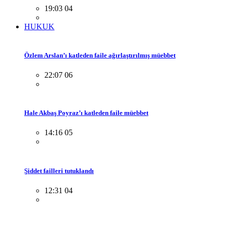
19:03 04
HUKUK
Özlem Arslan’ı katleden faile ağırlaştırılmış müebbet
22:07 06
Hale Akbaş Poyraz’ı katleden faile müebbet
14:16 05
Şiddet failleri tutuklandı
12:31 04