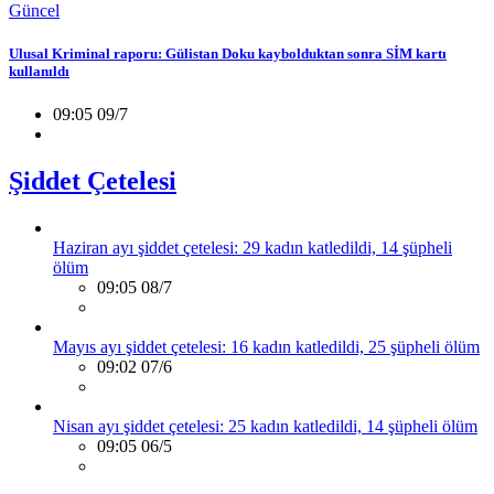
Güncel
Ulusal Kriminal raporu: Gülistan Doku kaybolduktan sonra SİM kartı
kullanıldı
09:05 09/7
Şiddet Çetelesi
Haziran ayı şiddet çetelesi: 29 kadın katledildi, 14 şüpheli
ölüm
09:05 08/7
Mayıs ayı şiddet çetelesi: 16 kadın katledildi, 25 şüpheli ölüm
09:02 07/6
Nisan ayı şiddet çetelesi: 25 kadın katledildi, 14 şüpheli ölüm
09:05 06/5