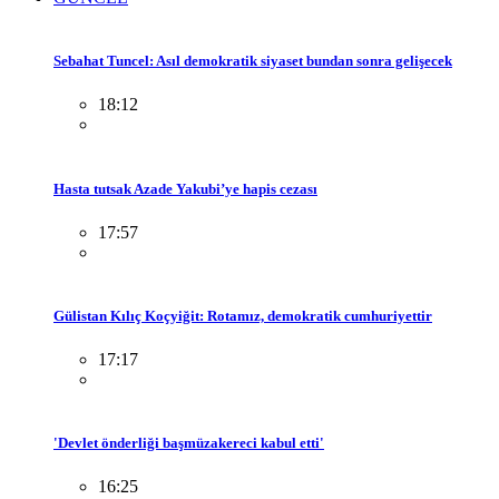
Sebahat Tuncel: Asıl demokratik siyaset bundan sonra gelişecek
18:12
Hasta tutsak Azade Yakubi’ye hapis cezası
17:57
Gülistan Kılıç Koçyiğit: Rotamız, demokratik cumhuriyettir
17:17
'Devlet önderliği başmüzakereci kabul etti'
16:25