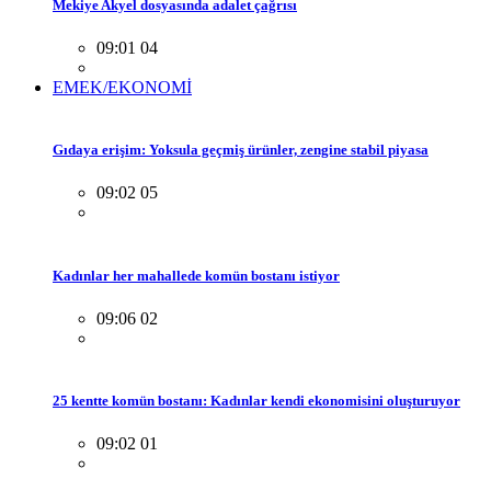
Mekiye Akyel dosyasında adalet çağrısı
09:01 04
EMEK/EKONOMİ
Gıdaya erişim: Yoksula geçmiş ürünler, zengine stabil piyasa
09:02 05
Kadınlar her mahallede komün bostanı istiyor
09:06 02
25 kentte komün bostanı: Kadınlar kendi ekonomisini oluşturuyor
09:02 01