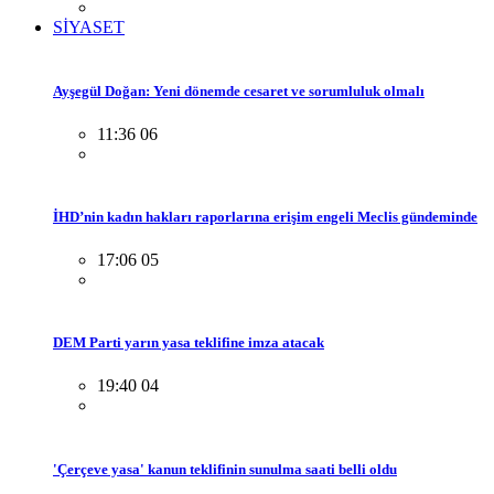
SİYASET
Ayşegül Doğan: Yeni dönemde cesaret ve sorumluluk olmalı
11:36 06
İHD’nin kadın hakları raporlarına erişim engeli Meclis gündeminde
17:06 05
DEM Parti yarın yasa teklifine imza atacak
19:40 04
'Çerçeve yasa' kanun teklifinin sunulma saati belli oldu