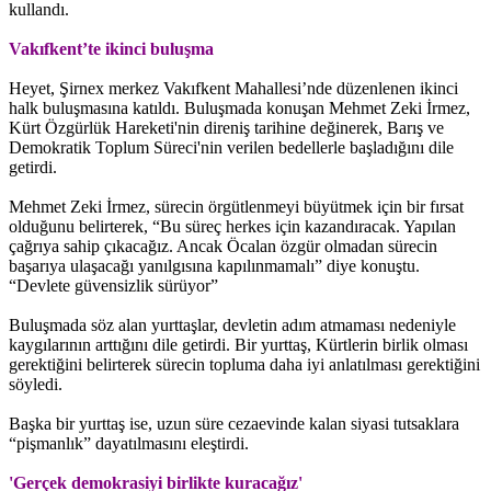
kullandı.
Vakıfkent’te ikinci buluşma
Heyet, Şirnex merkez Vakıfkent Mahallesi’nde düzenlenen ikinci
halk buluşmasına katıldı. Buluşmada konuşan Mehmet Zeki İrmez,
Kürt Özgürlük Hareketi'nin direniş tarihine değinerek, Barış ve
Demokratik Toplum Süreci'nin verilen bedellerle başladığını dile
getirdi.
Mehmet Zeki İrmez, sürecin örgütlenmeyi büyütmek için bir fırsat
olduğunu belirterek, “Bu süreç herkes için kazandıracak. Yapılan
çağrıya sahip çıkacağız. Ancak Öcalan özgür olmadan sürecin
başarıya ulaşacağı yanılgısına kapılınmamalı” diye konuştu.
“Devlete güvensizlik sürüyor”
Buluşmada söz alan yurttaşlar, devletin adım atmaması nedeniyle
kaygılarının arttığını dile getirdi. Bir yurttaş, Kürtlerin birlik olması
gerektiğini belirterek sürecin topluma daha iyi anlatılması gerektiğini
söyledi.
Başka bir yurttaş ise, uzun süre cezaevinde kalan siyasi tutsaklara
“pişmanlık” dayatılmasını eleştirdi.
'Gerçek demokrasiyi birlikte kuracağız'