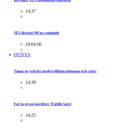
14:37
JES direnişi 96’ncı gününde
19:04 06
DÜNYA
Tunus'ta yeni bir medya dilinin oluşması için çağrı
14:39
Fas’ta siyasi partilere ‘Eşitlik Şartı’
14:25