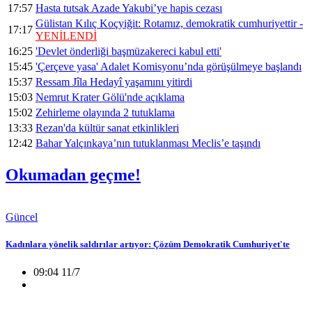
17:57
Hasta tutsak Azade Yakubi’ye hapis cezası
Gülistan Kılıç Koçyiğit: Rotamız, demokratik cumhuriyettir -
17:17
YENİLENDİ
16:25
'Devlet önderliği başmüzakereci kabul etti'
15:45
'Çerçeve yasa' Adalet Komisyonu’nda görüşülmeye başlandı
15:37
Ressam Jîla Hedayî yaşamını yitirdi
15:03
Nemrut Krater Gölü'nde açıklama
15:02
Zehirleme olayında 2 tutuklama
13:33
Rezan'da kültür sanat etkinlikleri
12:42
Bahar Yalçınkaya’nın tutuklanması Meclis’e taşındı
Okumadan geçme!
Güncel
Kadınlara yönelik saldırılar artıyor: Çözüm Demokratik Cumhuriyet'te
09:04 11/7