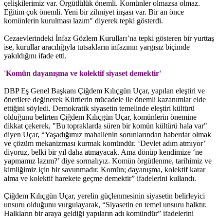
çelişkilerimiz var. Örgütlülük önemli. Komünler olmazsa olmaz.
Eğitim çok önemli. Yeni bir zihniyet inşası var. Bir an önce
komünlerin kurulması lazım" diyerek tepki gösterdi.
Cezaevlerindeki İnfaz Gözlem Kurulları’na tepki gösteren bir yurttaş
ise, kurullar aracılığıyla tutsakların infazının yargısız biçimde
yakıldığını ifade etti.
'Komün dayanışma ve kolektif siyaset demektir'
DBP Eş Genel Başkanı Çiğdem Kılıçgün Uçar, yapılan eleştiri ve
önerilere değinerek Kürtlerin mücadele ile önemli kazanımlar elde
ettiğini söyledi. Demokratik siyasetin temelinde eleştiri kültürü
olduğunu belirten Çiğdem Kılıçgün Uçar, komünlerin önemine
dikkat çekerek, "Bu topraklarda süren bir komün kültürü hala var"
diyen Uçar, “Yaşadığımız mahallenin sorunlarından haberdar olmak
ve çözüm mekanizması kurmak komündür. ‘Devlet adım atmıyor’
diyoruz, belki bir yıl daha atmayacak. Ama dönüp kendimize ‘ne
yapmamız lazım?’ diye sormalıyız. Komün örgütlenme, tarihimiz ve
kimliğimiz için bir savunmadır. Komün; dayanışma, kolektif karar
alma ve kolektif harekete geçme demektir” ifadelerini kullandı.
Çiğdem Kılıçgün Uçar, yerelin güçlenmesinin siyasetin belirleyici
unsuru olduğunu vurgulayarak, “Siyasetin en temel unsuru halktır.
Halkların bir araya geldiği yapıların adı komündür” ifadelerini