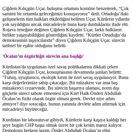
Çiğdem Kılıçgün Uçar, buluşma ortamını komüne benzeterek, “Çok
samimi bir ortamda geleceğimizi konuşuyoruz” dedi. Ortadoğu’daki
gelişmelerin tüm halkları etkilediğini belirten Uçar, Kürtlerin yıllardır
yok sayıldığını ancak mücadeleyle buna karşı durduklarını ifade etti.
Rojava örneğine değinen Çiğdem Kılıçgün Uçar, farklı halkların
birlikte yaşayabildiğini gösterdiğini kaydetti. “Kürtler Ortadoğu’da
demokrasinin taşıyıcılarıdır” diyen Çiğdem Kılıçgün Uçar, sürecin
tarihsel bir eşikte olduğunu belirtti.
'Öcalan’ın özgürlüğü sürecin ana başlığı'
Kürdistan'da uygulanan özel savaş politikalarına dikkati çeken
Çiğdem Kılıçgün Uçar, konuşmasının devamında şunları belirtti:
"Fuhuş, uyuşturucu, ekolojik kırım ile özel savaş uygulanıyor. Buna
karşı değerlerimize sahip çıkacağız. Bir müzakere var ama baş
müzakereci cezaevinde. Bu sürecin başarıya ulaması, norm dışı
güçlerin süreci sabote etmemesi için Kürt Halk Önderi Abdullah
Öcalan’ın fiziki olarak özgür olması gerek. Devlet niye adım
atmıyor? diye soracağız, bunun yanında devlete adım attırmak için
mücadeleyi büyüteceğiz.
Kurdistan bir laboratuvar gibiydi, Kürtlerin karşı kaşıya kaldığı her
şeye bugün CHP başta olmak üzere bir çok kesim maruz kalıyor.
Demokrasi herkese lazım. Önder Abdullah Öcalan’ın elini