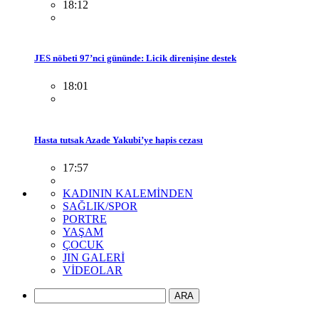
18:12
JES nöbeti 97’nci gününde: Licik direnişine destek
18:01
Hasta tutsak Azade Yakubi’ye hapis cezası
17:57
KADININ KALEMİNDEN
SAĞLIK/SPOR
PORTRE
YAŞAM
ÇOCUK
JIN GALERİ
VİDEOLAR
ARA