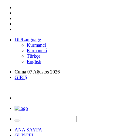
Dil/Language
Kurmancî
Kırmanckî
Türkçe
Englısh
Cuma 07 Ağustos 2026
GİRİŞ
ANA SAYFA
GÜNCEL