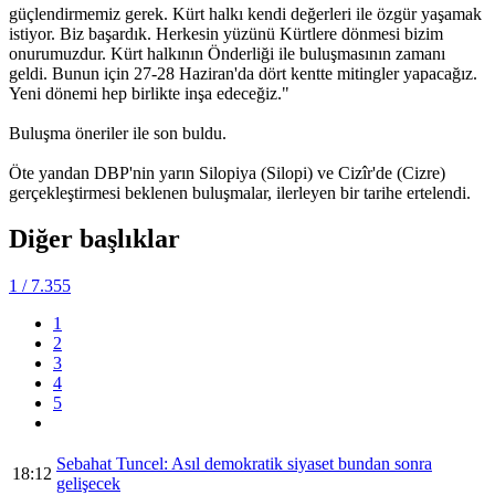
güçlendirmemiz gerek. Kürt halkı kendi değerleri ile özgür yaşamak
istiyor. Biz başardık. Herkesin yüzünü Kürtlere dönmesi bizim
onurumuzdur. Kürt halkının Önderliği ile buluşmasının zamanı
geldi. Bunun için 27-28 Haziran'da dört kentte mitingler yapacağız.
Yeni dönemi hep birlikte inşa edeceğiz."
Buluşma öneriler ile son buldu.
Öte yandan DBP'nin yarın Silopiya (Silopi) ve Cizîr'de (Cizre)
gerçekleştirmesi beklenen buluşmalar, ilerleyen bir tarihe ertelendi.
Diğer başlıklar
1
/ 7.355
1
2
3
4
5
Sebahat Tuncel: Asıl demokratik siyaset bundan sonra
18:12
gelişecek