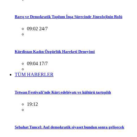
Barış ve Demokratik Toplum İnşa Sürecinde Jineolojînin Rolü
09:02 24/7
Kürdistan Kadın Özgürlük Hareketi Deneyimi
09:04 17/7
TÜM HABERLER
Tetwan Festivali’nde Kürt edebiyatı ve kültürü tartışıldı
19:12
Sebahat Tuncel: Asıl demokratik siyaset bundan sonra gelişecek