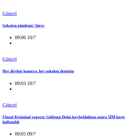
Güncel
Sokağın gündemi: Süreç
09:06 10/7
Güncel
Her direkte kamera, her sokakta denetim
09:03 10/7
Güncel
Ulusal Kriminal raporu: Gülistan Doku kaybolduktan sonra SİM kartı
kullanıldı
09:05 09/7