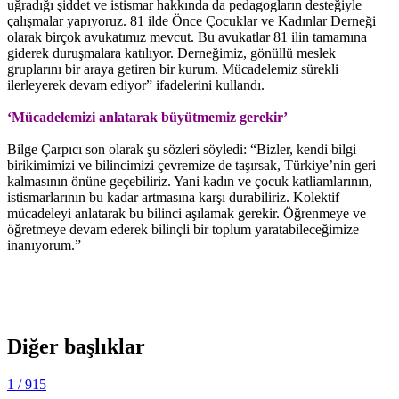
uğradığı şiddet ve istismar hakkında da pedagogların desteğiyle
çalışmalar yapıyoruz. 81 ilde Önce Çocuklar ve Kadınlar Derneği
olarak birçok avukatımız mevcut. Bu avukatlar 81 ilin tamamına
giderek duruşmalara katılıyor. Derneğimiz, gönüllü meslek
gruplarını bir araya getiren bir kurum. Mücadelemiz sürekli
ilerleyerek devam ediyor” ifadelerini kullandı.
‘Mücadelemizi anlatarak büyütmemiz gerekir’
Bilge Çarpıcı son olarak şu sözleri söyledi: “Bizler, kendi bilgi
birikimimizi ve bilincimizi çevremize de taşırsak, Türkiye’nin geri
kalmasının önüne geçebiliriz. Yani kadın ve çocuk katliamlarının,
istismarlarının bu kadar artmasına karşı durabiliriz. Kolektif
mücadeleyi anlatarak bu bilinci aşılamak gerekir. Öğrenmeye ve
öğretmeye devam ederek bilinçli bir toplum yaratabileceğimize
inanıyorum.”
Diğer başlıklar
1
/ 915