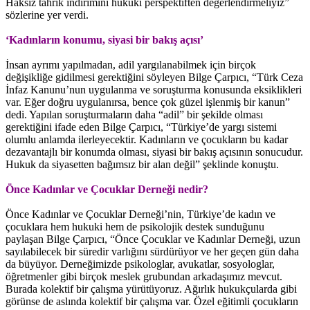
Haksız tahrik indirimini hukuki perspektiften değerlendirmeliyiz”
sözlerine yer verdi.
‘Kadınların konumu, siyasi bir bakış açısı’
İnsan ayrımı yapılmadan, adil yargılanabilmek için birçok
değişikliğe gidilmesi gerektiğini söyleyen Bilge Çarpıcı, “Türk Ceza
İnfaz Kanunu’nun uygulanma ve soruşturma konusunda eksiklikleri
var. Eğer doğru uygulanırsa, bence çok güzel işlenmiş bir kanun”
dedi. Yapılan soruşturmaların daha “adil” bir şekilde olması
gerektiğini ifade eden Bilge Çarpıcı, “Türkiye’de yargı sistemi
olumlu anlamda ilerleyecektir. Kadınların ve çocukların bu kadar
dezavantajlı bir konumda olması, siyasi bir bakış açısının sonucudur.
Hukuk da siyasetten bağımsız bir alan değil” şeklinde konuştu.
Önce Kadınlar ve Çocuklar Derneği nedir?
Önce Kadınlar ve Çocuklar Derneği’nin, Türkiye’de kadın ve
çocuklara hem hukuki hem de psikolojik destek sunduğunu
paylaşan Bilge Çarpıcı, “Önce Çocuklar ve Kadınlar Derneği, uzun
sayılabilecek bir süredir varlığını sürdürüyor ve her geçen gün daha
da büyüyor. Derneğimizde psikologlar, avukatlar, sosyologlar,
öğretmenler gibi birçok meslek grubundan arkadaşımız mevcut.
Burada kolektif bir çalışma yürütüyoruz. Ağırlık hukukçularda gibi
görünse de aslında kolektif bir çalışma var. Özel eğitimli çocukların