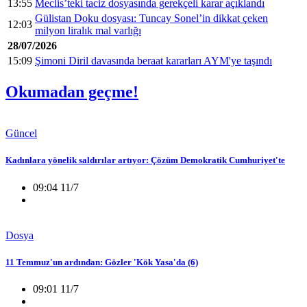
13:55
Meclis’teki taciz dosyasında gerekçeli karar açıklandı
Gülistan Doku dosyası: Tuncay Sonel’in dikkat çeken
12:03
milyon liralık mal varlığı
28/07/2026
15:09
Şimoni Diril davasında beraat kararları AYM'ye taşındı
Okumadan geçme!
Güncel
Kadınlara yönelik saldırılar artıyor: Çözüm Demokratik Cumhuriyet'te
09:04 11/7
Dosya
11 Temmuz'un ardından: Gözler 'Kök Yasa'da (6)
09:01 11/7