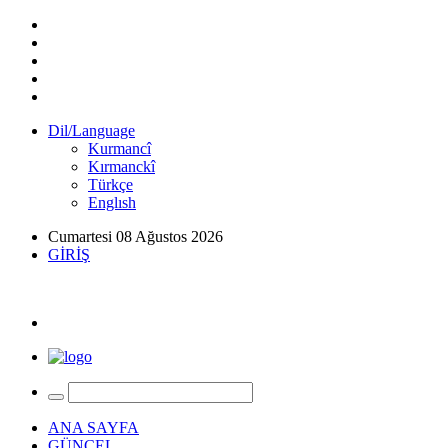
Dil/Language
Kurmancî
Kırmanckî
Türkçe
Englısh
Cumartesi 08 Ağustos 2026
GİRİŞ
ANA SAYFA
GÜNCEL