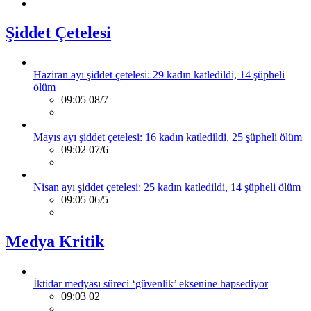
Şiddet Çetelesi
Haziran ayı şiddet çetelesi: 29 kadın katledildi, 14 şüpheli
ölüm
09:05 08/7
Mayıs ayı şiddet çetelesi: 16 kadın katledildi, 25 şüpheli ölüm
09:02 07/6
Nisan ayı şiddet çetelesi: 25 kadın katledildi, 14 şüpheli ölüm
09:05 06/5
Medya Kritik
İktidar medyası süreci ‘güvenlik’ eksenine hapsediyor
09:03 02