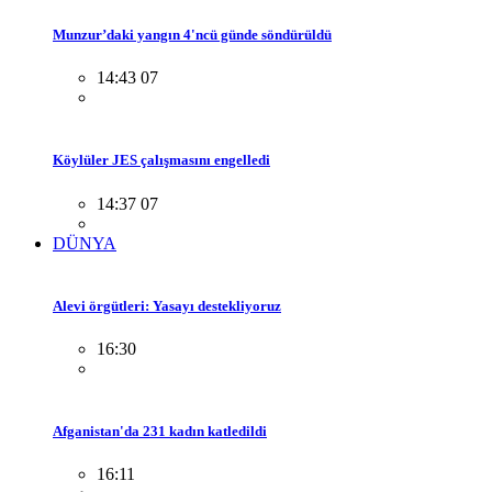
Munzur’daki yangın 4'ncü günde söndürüldü
14:43 07
Köylüler JES çalışmasını engelledi
14:37 07
DÜNYA
Alevi örgütleri: Yasayı destekliyoruz
16:30
Afganistan'da 231 kadın katledildi
16:11