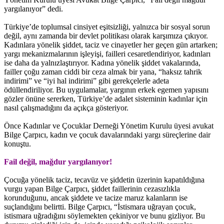
yargılanıyor” dedi.
Türkiye’de toplumsal cinsiyet eşitsizliği, yalnızca bir sosyal sorun
değil, aynı zamanda bir devlet politikası olarak karşımıza çıkıyor.
Kadınlara yönelik şiddet, taciz ve cinayetler her geçen gün artarken;
yargı mekanizmalarının işleyişi, failleri cesaretlendiriyor, kadınları
ise daha da yalnızlaştırıyor. Kadına yönelik şiddet vakalarında,
failler çoğu zaman ciddi bir ceza almak bir yana, “haksız tahrik
indirimi” ve “iyi hal indirimi” gibi gerekçelerle adeta
ödüllendiriliyor. Bu uygulamalar, yargının erkek egemen yapısını
gözler önüne sererken, Türkiye’de adalet sisteminin kadınlar için
nasıl çalışmadığını da açıkça gösteriyor.
Önce Kadınlar ve Çocuklar Derneği Yönetim Kurulu üyesi avukat
Bilge Çarpıcı, kadın ve çocuk davalarındaki yargı süreçlerine dair
konuştu.
Fail değil, mağdur yargılanıyor!
Çocuğa yönelik taciz, tecavüz ve şiddetin üzerinin kapatıldığına
vurgu yapan Bilge Çarpıcı, şiddet faillerinin cezasızlıkla
korunduğunu, ancak şiddete ve tacize maruz kalanların ise
suçlandığını belirtti. Bilge Çarpıcı, “İstismara uğrayan çocuk,
istismara uğradığını söylemekten çekiniyor ve bunu gizliyor. Bu