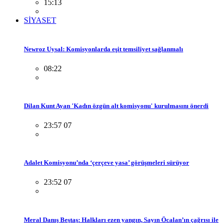
15:13
SİYASET
Newroz Uysal: Komisyonlarda eşit temsiliyet sağlanmalı
08:22
Dilan Kunt Ayan 'Kadın özgün alt komisyonu' kurulmasını önerdi
23:57 07
Adalet Komisyonu’nda ‘çerçeve yasa’ görüşmeleri sürüyor
23:52 07
Meral Danış Beştaş: Halkları ezen yangın, Sayın Öcalan’ın çağrısı ile