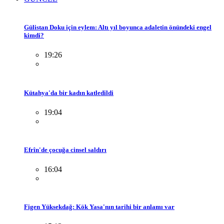
Gülistan Doku için eylem: Altı yıl boyunca adaletin önündeki engel
kimdi?
19:26
Kütahya'da bir kadın katledildi
19:04
Efrîn'de çocuğa cinsel saldırı
16:04
Figen Yüksekdağ: Kök Yasa'nın tarihi bir anlamı var