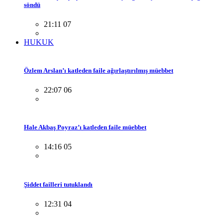
söndü
21:11 07
HUKUK
Özlem Arslan’ı katleden faile ağırlaştırılmış müebbet
22:07 06
Hale Akbaş Poyraz’ı katleden faile müebbet
14:16 05
Şiddet failleri tutuklandı
12:31 04