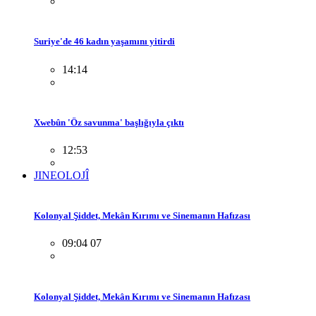
Suriye'de 46 kadın yaşamını yitirdi
14:14
Xwebûn 'Öz savunma' başlığıyla çıktı
12:53
JINEOLOJÎ
Kolonyal Şiddet, Mekân Kırımı ve Sinemanın Hafızası
09:04 07
Kolonyal Şiddet, Mekân Kırımı ve Sinemanın Hafızası