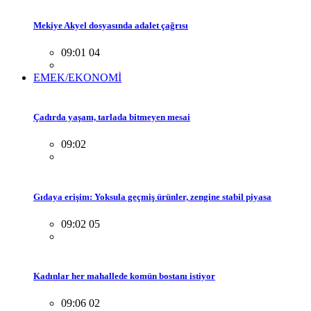
Mekiye Akyel dosyasında adalet çağrısı
09:01 04
EMEK/EKONOMİ
Çadırda yaşam, tarlada bitmeyen mesai
09:02
Gıdaya erişim: Yoksula geçmiş ürünler, zengine stabil piyasa
09:02 05
Kadınlar her mahallede komün bostanı istiyor
09:06 02