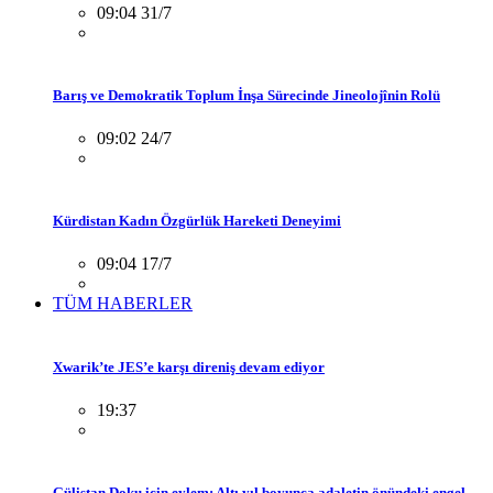
09:04 31/7
Barış ve Demokratik Toplum İnşa Sürecinde Jineolojînin Rolü
09:02 24/7
Kürdistan Kadın Özgürlük Hareketi Deneyimi
09:04 17/7
TÜM HABERLER
Xwarik’te JES’e karşı direniş devam ediyor
19:37
Gülistan Doku için eylem: Altı yıl boyunca adaletin önündeki engel