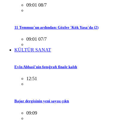
09:01 08/7
11 Temmuz'un ardından: Gözler 'Kök Yasa'da (2)
09:01 07/7
KÜLTÜR SANAT
Evîn Abbasî'nin fotoğrafı finale kaldı
12:51
Bajar dergisinin yeni sayısı çıktı
09:09