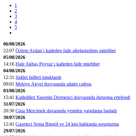
1
2
3
4
5
06/08/2026
22:07
Özlem Arslan’ı katleden faile ağırlaştırılmış müebbet
05/08/2026
14:16
Hale Akbaş Poyraz’ı katleden faile müebbet
04/08/2026
12:31
Şiddet failleri tutuklandı
09:01
Mekiye Akyel dosyasında adalet çağrısı
03/08/2026
15:41
Katledilen Yasemin Dermenci dosyasında duruşma ertelendi
31/07/2026
20:30
Gina Mercimek davasında yeniden yargılama başladı
30/07/2026
12:41
Gazeteci Sema Bingöl ve 24 kişi hakkında soruşturma
29/07/2026