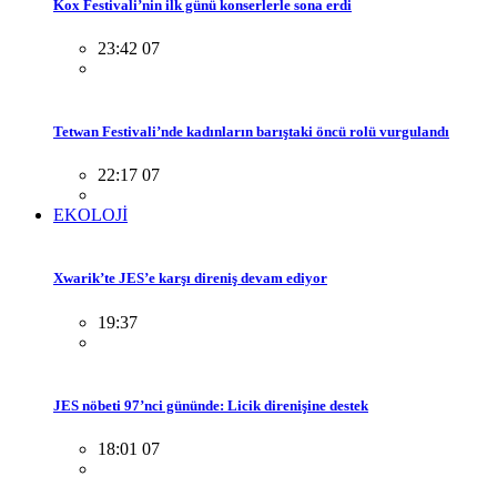
Kox Festivali’nin ilk günü konserlerle sona erdi
23:42 07
Tetwan Festivali’nde kadınların barıştaki öncü rolü vurgulandı
22:17 07
EKOLOJİ
Xwarik’te JES’e karşı direniş devam ediyor
19:37
JES nöbeti 97’nci gününde: Licik direnişine destek
18:01 07