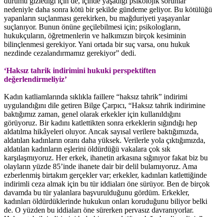
durumu gizlediği için de, içinde yaşadığı psikolojik sorunlar
nedeniyle daha sonra kötü bir şekilde gündeme geliyor. Bu kötülüğü
yapanların suçlanması gerekirken, bu mağduriyeti yaşayanlar
suçlanıyor. Bunun önüne geçilebilmesi için; psikologların,
hukukçuların, öğretmenlerin ve halkımızın birçok kesiminin
bilinçlenmesi gerekiyor. Yani ortada bir suç varsa, onu hukuk
nezdinde cezalandırmamız gerekiyor” dedi.
‘Haksız tahrik indirimini hukuki perspektiften
değerlendirmeliyiz’
Kadın katliamlarında sıklıkla faillere “haksız tahrik” indirimi
uygulandığını dile getiren Bilge Çarpıcı, “Haksız tahrik indirimine
baktığımız zaman, genel olarak erkekler için kullanıldığını
görüyoruz. Bir kadını katlettikten sonra erkeklerin sığındığı hep
aldatılma hikâyeleri oluyor. Ancak sayısal verilere baktığımızda,
aldatılan kadınların oranı daha yüksek. Verilerle yola çıktığımızda,
aldatılan kadınların eşlerini öldürdüğü vakalara çok sık
karşılaşmıyoruz. Her erkek, ihanetin arkasına sığınıyor fakat biz bu
olayların yüzde 85’inde ihanete dair bir delil bulamıyoruz. Ama
ezberlenmiş birtakım gerçekler var; erkekler, kadınları katlettiğinde
indirimli ceza almak için bu tür iddiaları öne sürüyor. Ben de birçok
davamda bu tür yalanlara başvurulduğunu gördüm. Erkekler,
kadınları öldürdüklerinde hukukun onları koruduğunu biliyor belki
de. O yüzden bu iddiaları öne sürerken pervasız davranıyorlar.