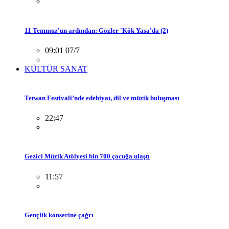
11 Temmuz'un ardından: Gözler 'Kök Yasa'da (2)
09:01 07/7
KÜLTÜR SANAT
Tetwan Festivali’nde edebiyat, dil ve müzik buluşması
22:47
Gezici Müzik Atölyesi bin 700 çocuğa ulaştı
11:57
Gençlik konserine çağrı