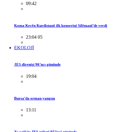
09:42
Koma Keçên Kurdistanê ilk konserini Silêmanî’de verdi
23:04 05
EKOLOJİ
JES direnişi 96’ncı gününde
19:04
Bursa’da orman yangını
13:11
Xwarik’te JES nöbeti 95’inci gününde