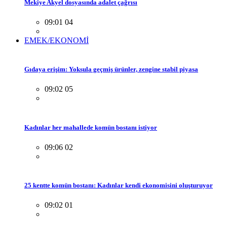
Mekiye Akyel dosyasında adalet çağrısı
09:01 04
EMEK/EKONOMİ
Gıdaya erişim: Yoksula geçmiş ürünler, zengine stabil piyasa
09:02 05
Kadınlar her mahallede komün bostanı istiyor
09:06 02
25 kentte komün bostanı: Kadınlar kendi ekonomisini oluşturuyor
09:02 01