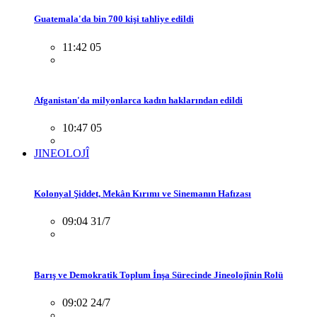
Guatemala'da bin 700 kişi tahliye edildi
11:42 05
Afganistan'da milyonlarca kadın haklarından edildi
10:47 05
JINEOLOJÎ
Kolonyal Şiddet, Mekân Kırımı ve Sinemanın Hafızası
09:04 31/7
Barış ve Demokratik Toplum İnşa Sürecinde Jineolojînin Rolü
09:02 24/7