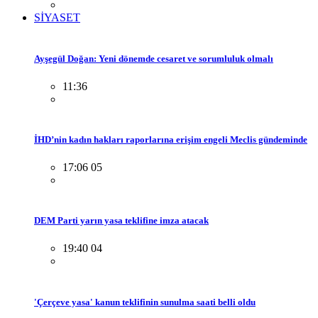
SİYASET
Ayşegül Doğan: Yeni dönemde cesaret ve sorumluluk olmalı
11:36
İHD’nin kadın hakları raporlarına erişim engeli Meclis gündeminde
17:06 05
DEM Parti yarın yasa teklifine imza atacak
19:40 04
'Çerçeve yasa' kanun teklifinin sunulma saati belli oldu