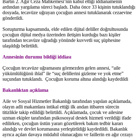
Bartın 2. Ağır Ceza Mahkemesi’nin kabul ettiği iddianamenin
ardından yargılama süreci başladı. Daha önce 33 kişinin tutuklandığı
dosyada, tecavüze uğrayan çocuğun annesi tutuklanarak cezaevine
gönderildi.
Soruşturma kapsamında, elde edilen dijital deliller doğrultusunda
çocuğun dijital medya üzerinden iletişim kurduğu bazı kişiler
tarafından tecavüze uğradığı yönünde kuvvetli suç şüphesine
ulaşıldığı belirtildi.
Annesinin durumu bildiği iddiası
Çocuğun tecavüze uğramasını görmezden gelen annesi, “aile
yükümlülüğünü ihlal” ile “suç delillerini gizleme ve yok etme”
suçundan tutuklandı. Çocuğun koruma altına alındığı kaydedildi
Bakanlıktan açıklama
Aile ve Sosyal Hizmetler Bakanlığı tarafından yapılan açıklamada,
olayın adli makamlara intikal ettiği ilk andan itibaren sürecin
titizlikle takip edildiği belirtildi. Açıklamada, çocuk ve ailesine
uzman ekipler tarafından psikososyal destek hizmeti verildiği ifade
edilirken, çocuğun üstün yararı gözetilerek bakım tedbir kararı
alındığı ve devlet korumasına yerleştirildiği kaydedildi. Bakanlık
ayrıca açılan davaya müdahil olunacağını ve faillerin en ağır cezayı