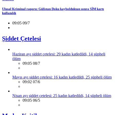
Ulusal Kriminal raporu: Gülistan Doku kaybolduktan sonra SİM kartı
kullanıldı
09:05 09/7
Şiddet Çetelesi
Haziran ayı şiddet çetelesi: 29 kadın katledildi, 14 şüpheli
ölüm
09:05 08/7
Mayıs ayı şiddet çetelesi: 16 kadın katledildi, 25 şüpheli ölüm
09:02 07/6
Nisan ayı şiddet çetelesi: 25 kadın katledildi, 14 şüpheli ölüm
09:05 06/5