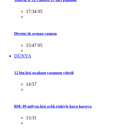
17:34 05
Dêrsim'de orman yangını
15:47 05
DÜNYA
12 bin kişi sıcaktan yaşamını yitirdi
14:57
BM: 49 milyon kişi açlık riskiyle karşı karşıya
13:31