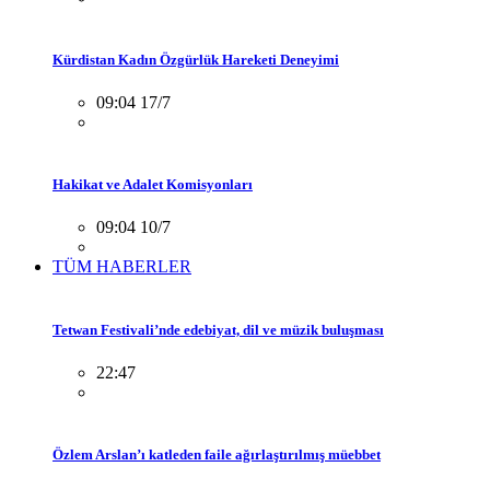
Kürdistan Kadın Özgürlük Hareketi Deneyimi
09:04 17/7
Hakikat ve Adalet Komisyonları
09:04 10/7
TÜM HABERLER
Tetwan Festivali’nde edebiyat, dil ve müzik buluşması
22:47
Özlem Arslan’ı katleden faile ağırlaştırılmış müebbet