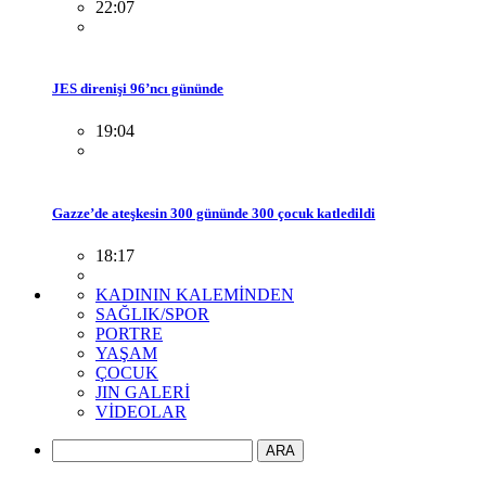
22:07
JES direnişi 96’ncı gününde
19:04
Gazze’de ateşkesin 300 gününde 300 çocuk katledildi
18:17
KADININ KALEMİNDEN
SAĞLIK/SPOR
PORTRE
YAŞAM
ÇOCUK
JIN GALERİ
VİDEOLAR
ARA