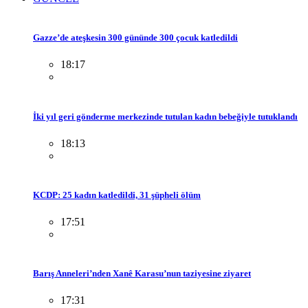
Gazze’de ateşkesin 300 gününde 300 çocuk katledildi
18:17
İki yıl geri gönderme merkezinde tutulan kadın bebeğiyle tutuklandı
18:13
KCDP: 25 kadın katledildi, 31 şüpheli ölüm
17:51
Barış Anneleri’nden Xanê Karasu’nun taziyesine ziyaret
17:31