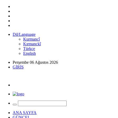
Dil/Language
Kurmancî
Kırmanckî
Türkçe
Englısh
Perşembe 06 Ağustos 2026
GİRİŞ
ANA SAYFA
GÜNCEL