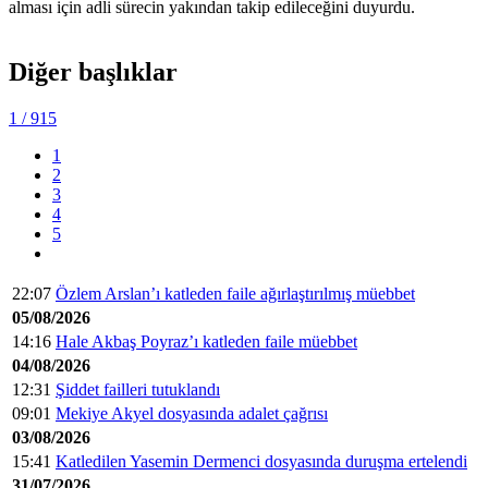
alması için adli sürecin yakından takip edileceğini duyurdu.
Diğer başlıklar
1
/ 915
1
2
3
4
5
22:07
Özlem Arslan’ı katleden faile ağırlaştırılmış müebbet
05/08/2026
14:16
Hale Akbaş Poyraz’ı katleden faile müebbet
04/08/2026
12:31
Şiddet failleri tutuklandı
09:01
Mekiye Akyel dosyasında adalet çağrısı
03/08/2026
15:41
Katledilen Yasemin Dermenci dosyasında duruşma ertelendi
31/07/2026