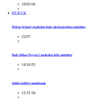
19:03 04
HUKUK
Özlem Arslan’ı katleden faile ağırlaştırılmış müebbet
22:07
Hale Akbaş Poyraz’ı katleden faile müebbet
14:16 05
Şiddet failleri tutuklandı
12:31 04