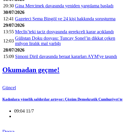
20:30
Gina Mercimek davasında yeniden yargılama başladı
30/07/2026
12:41
Gazeteci Sema Bingöl ve 24 kişi hakkında soruşturma
29/07/2026
13:55
Meclis’teki taciz dosyasında gerekçeli karar açıklandı
Gülistan Doku dosyası: Tuncay Sonel’in dikkat çeken
12:03
milyon liralık mal varlığı
28/07/2026
15:09
Şimoni Diril davasında beraat kararları AYM'ye taşındı
Okumadan geçme!
Güncel
Kadınlara yönelik saldırılar artıyor: Çözüm Demokratik Cumhuriyet'te
09:04 11/7
Dosya