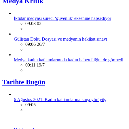
Medya Kritik
İktidar medyası süreci ‘güvenlik’ eksenine hapsediyor
09:03 02
Gülistan Doku Dosyası ve medyanın hakikat sınavı
09:06 26/7
Medya kadın katliamlarını da kadın haberciliğini de görmedi
09:11 19/7
Tarihte Bugün
6 Ağustos 2021: Kadın katliamlarına karşı yürüyüş
09:05