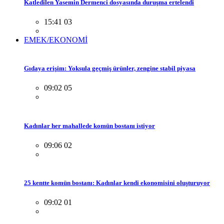
Katledilen Yasemin Dermenci dosyasında duruşma ertelendi
15:41 03
EMEK/EKONOMİ
Gıdaya erişim: Yoksula geçmiş ürünler, zengine stabil piyasa
09:02 05
Kadınlar her mahallede komün bostanı istiyor
09:06 02
25 kentte komün bostanı: Kadınlar kendi ekonomisini oluşturuyor
09:02 01