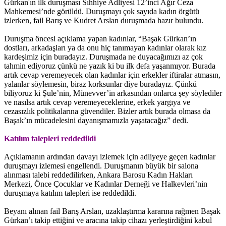
Gürkan'ın ilk duruşması Sıhhiye Adliyesi 12’inci Ağır Ceza
Mahkemesi’nde görüldü. Duruşmayı çok sayıda kadın örgütü
izlerken, fail Barış ve Kudret Arslan duruşmada hazır bulundu.
Duruşma öncesi açıklama yapan kadınlar, “Başak Gürkan’ın
dostları, arkadaşları ya da onu hiç tanımayan kadınlar olarak kız
kardeşimiz için buradayız. Duruşmada ne duyacağımızı az çok
tahmin ediyoruz çünkü ne yazık ki bu ilk defa yaşanmıyor. Burada
artık cevap veremeyecek olan kadınlar için erkekler iftiralar atmasın,
yalanlar söylemesin, biraz korksunlar diye buradayız. Çünkü
biliyoruz ki Şule’nin, Münevver’in arkasından onlarca şey söylediler
ve nasılsa artık cevap veremeyeceklerine, erkek yargıya ve
cezasızlık politikalarına güvendiler. Bizler artık burada olmasa da
Başak’ın mücadelesini dayanışmamızla yaşatacağız” dedi.
Katılım talepleri reddedildi
Açıklamanın ardından davayı izlemek için adliyeye geçen kadınlar
duruşmayı izlemesi engellendi. Duruşmanın büyük bir salona
alınması talebi reddedilirken, Ankara Barosu Kadın Hakları
Merkezi, Önce Çocuklar ve Kadınlar Derneği ve Halkevleri’nin
duruşmaya katılım talepleri ise reddedildi.
Beyanı alınan fail Barış Arslan, uzaklaştırma kararına rağmen Başak
Gürkan’ı takip ettiğini ve aracına takip cihazı yerleştirdiğini kabul