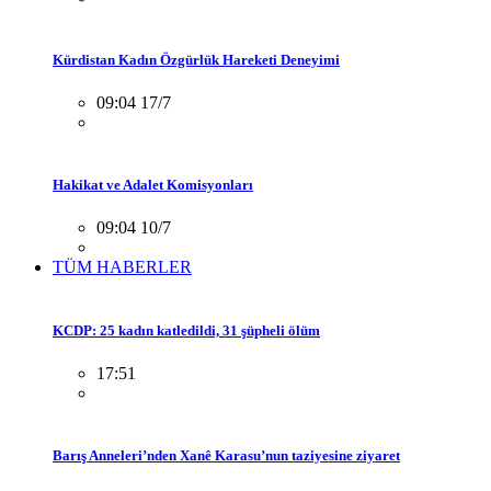
Kürdistan Kadın Özgürlük Hareketi Deneyimi
09:04 17/7
Hakikat ve Adalet Komisyonları
09:04 10/7
TÜM HABERLER
KCDP: 25 kadın katledildi, 31 şüpheli ölüm
17:51
Barış Anneleri’nden Xanê Karasu’nun taziyesine ziyaret