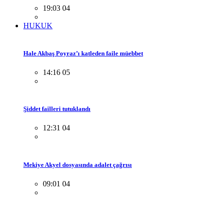
19:03 04
HUKUK
Hale Akbaş Poyraz’ı katleden faile müebbet
14:16 05
Şiddet failleri tutuklandı
12:31 04
Mekiye Akyel dosyasında adalet çağrısı
09:01 04