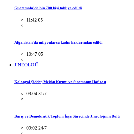
Guatemala'da bin 700 kişi tahliye edildi
11:42 05
Afganistan'da milyonlarca kadın haklarından edildi
10:47 05
JINEOLOJÎ
Kolonyal Şiddet, Mekân Kırımı ve Sinemanın Hafızası
09:04 31/7
Barış ve Demokratik Toplum İnşa Sürecinde Jineolojînin Rolü
09:02 24/7