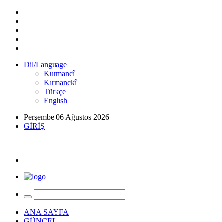
Dil/Language
Kurmancî
Kırmanckî
Türkçe
Englısh
Perşembe 06 Ağustos 2026
GİRİŞ
ANA SAYFA
GÜNCEL