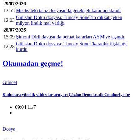
29/07/2026
13:55
Meclis’teki taciz dosyasında gerekçeli karar açıklandı
Gülistan Doku dosyası: Tuncay Sonel’in dikkat çeken
12:03
milyon liralık mal varlığı
28/07/2026
15:09
Şimoni Diril davasında beraat kararları AYM'ye taşındı
Gülistan Doku dosyası: Tuncay Sonel 'karanlık ilişki ağı'
12:28
kurdu
Okumadan geçme!
Güncel
Kadınlara yönelik saldırılar artıyor: Çözüm Demokratik Cumhuriyet'te
09:04 11/7
Dosya