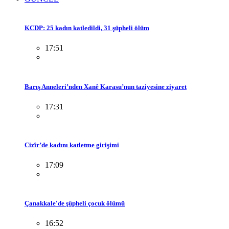
KCDP: 25 kadın katledildi, 31 şüpheli ölüm
17:51
Barış Anneleri’nden Xanê Karasu’nun taziyesine ziyaret
17:31
Cizîr’de kadını katletme girişimi
17:09
Çanakkale'de şüpheli çocuk ölümü
16:52