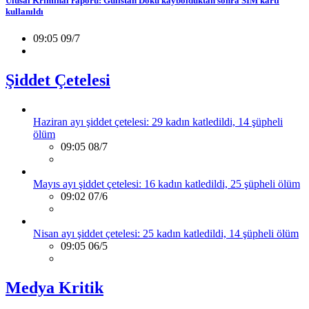
Ulusal Kriminal raporu: Gülistan Doku kaybolduktan sonra SİM kartı
kullanıldı
09:05 09/7
Şiddet Çetelesi
Haziran ayı şiddet çetelesi: 29 kadın katledildi, 14 şüpheli
ölüm
09:05 08/7
Mayıs ayı şiddet çetelesi: 16 kadın katledildi, 25 şüpheli ölüm
09:02 07/6
Nisan ayı şiddet çetelesi: 25 kadın katledildi, 14 şüpheli ölüm
09:05 06/5
Medya Kritik