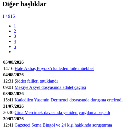
Diğer başlıklar
1
/ 915
1
2
3
4
5
05/08/2026
14:16
Hale Akbaş Poyraz’ı katleden faile müebbet
04/08/2026
12:31
Şiddet failleri tutuklandı
09:01
Mekiye Akyel dosyasında adalet çağrısı
03/08/2026
15:41
Katledilen Yasemin Dermenci dosyasında duruşma ertelendi
31/07/2026
20:30
Gina Mercimek davasında yeniden yargılama başladı
30/07/2026
12:41
Gazeteci Sema Bingöl ve 24 kişi hakkında soruşturma