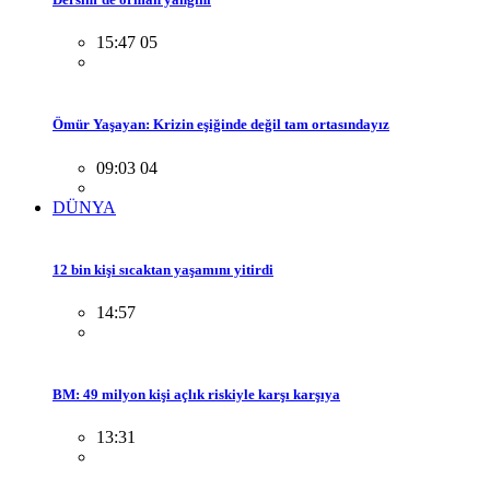
15:47 05
Ömür Yaşayan: Krizin eşiğinde değil tam ortasındayız
09:03 04
DÜNYA
12 bin kişi sıcaktan yaşamını yitirdi
14:57
BM: 49 milyon kişi açlık riskiyle karşı karşıya
13:31