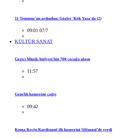
11 Temmuz'un ardından: Gözler 'Kök Yasa'da (2)
09:01 07/7
KÜLTÜR SANAT
Gezici Müzik Atölyesi bin 700 çocuğa ulaştı
11:57
Gençlik konserine çağrı
09:42
Koma Keçên Kurdistanê ilk konserini Silêmanî’de verdi