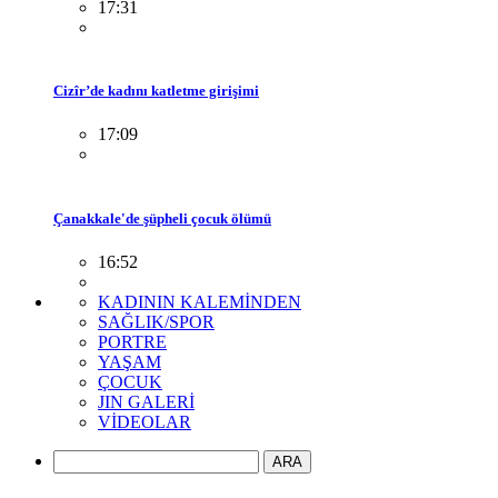
17:31
Cizîr’de kadını katletme girişimi
17:09
Çanakkale'de şüpheli çocuk ölümü
16:52
KADININ KALEMİNDEN
SAĞLIK/SPOR
PORTRE
YAŞAM
ÇOCUK
JIN GALERİ
VİDEOLAR
ARA