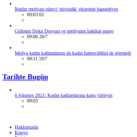
İktidar medyası süreci ‘güvenlik’ eksenine hapsediyor
09:03 02
Gülistan Doku Dosyası ve medyanın hakikat sınavı
09:06 26/7
Medya kadın katliamlarını da kadın haberciliğini de görmedi
09:11 19/7
Tarihte Bugün
6 Ağustos 2021: Kadın katliamlarına karşı yürüyüş
09:05
Hakkımızda
Künye