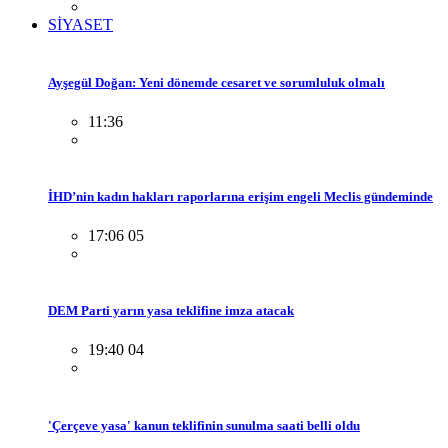
SİYASET
Ayşegül Doğan: Yeni dönemde cesaret ve sorumluluk olmalı
11:36
İHD’nin kadın hakları raporlarına erişim engeli Meclis gündeminde
17:06 05
DEM Parti yarın yasa teklifine imza atacak
19:40 04
'Çerçeve yasa' kanun teklifinin sunulma saati belli oldu