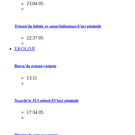
23:04 05
Tetwan’da kültür ve sanat buluşması 6’ncı gününde
22:37 05
EKOLOJİ
Bursa’da orman yangını
13:11
Xwarik’te JES nöbeti 95’inci gününde
17:34 05
Dêrsim'de orman yangını