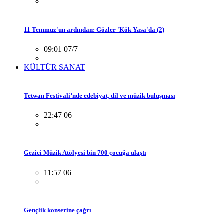
11 Temmuz'un ardından: Gözler 'Kök Yasa'da (2)
09:01 07/7
KÜLTÜR SANAT
Tetwan Festivali’nde edebiyat, dil ve müzik buluşması
22:47 06
Gezici Müzik Atölyesi bin 700 çocuğa ulaştı
11:57 06
Gençlik konserine çağrı