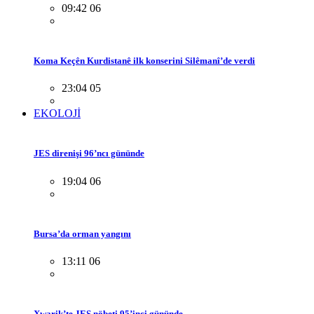
09:42 06
Koma Keçên Kurdistanê ilk konserini Silêmanî’de verdi
23:04 05
EKOLOJİ
JES direnişi 96’ncı gününde
19:04 06
Bursa’da orman yangını
13:11 06
Xwarik’te JES nöbeti 95’inci gününde