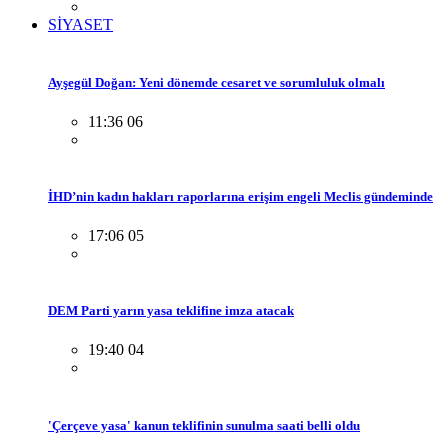
SİYASET
Ayşegül Doğan: Yeni dönemde cesaret ve sorumluluk olmalı
11:36 06
İHD’nin kadın hakları raporlarına erişim engeli Meclis gündeminde
17:06 05
DEM Parti yarın yasa teklifine imza atacak
19:40 04
'Çerçeve yasa' kanun teklifinin sunulma saati belli oldu