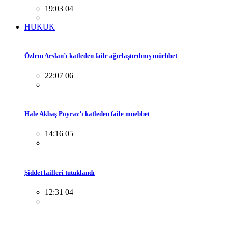
19:03 04
HUKUK
Özlem Arslan’ı katleden faile ağırlaştırılmış müebbet
22:07 06
Hale Akbaş Poyraz’ı katleden faile müebbet
14:16 05
Şiddet failleri tutuklandı
12:31 04