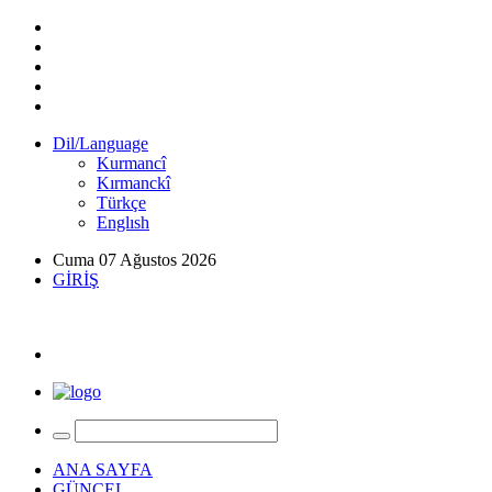
Dil/Language
Kurmancî
Kırmanckî
Türkçe
Englısh
Cuma 07 Ağustos 2026
GİRİŞ
ANA SAYFA
GÜNCEL