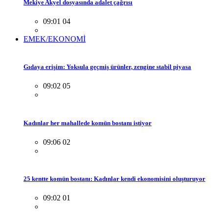
Mekiye Akyel dosyasında adalet çağrısı
09:01 04
EMEK/EKONOMİ
Gıdaya erişim: Yoksula geçmiş ürünler, zengine stabil piyasa
09:02 05
Kadınlar her mahallede komün bostanı istiyor
09:06 02
25 kentte komün bostanı: Kadınlar kendi ekonomisini oluşturuyor
09:02 01