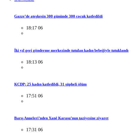
Gazze’de ateşkesin 300 gününde 300 çocuk katledildi
18:17 06
İki yıl geri gönderme merkezinde tutulan kadın bebeğiyle tutuklandı
18:13 06
KCDP: 25 kadın katledildi, 31 şüpheli ölüm
17:51 06
Barış Anneleri’nden Xanê Karasu’nun taziyesine ziyaret
17:31 06