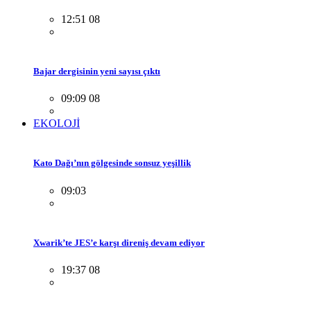
12:51 08
Bajar dergisinin yeni sayısı çıktı
09:09 08
EKOLOJİ
Kato Dağı’nın gölgesinde sonsuz yeşillik
09:03
Xwarik’te JES’e karşı direniş devam ediyor
19:37 08