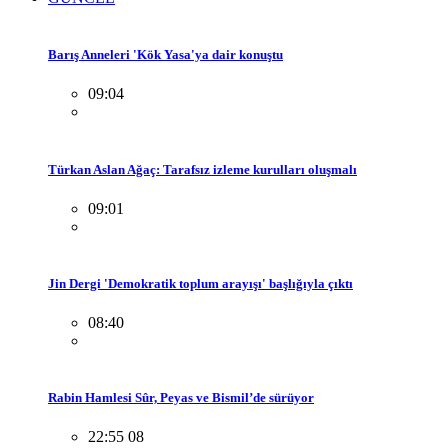
Barış Anneleri 'Kök Yasa'ya dair konuştu
09:04
Türkan Aslan Ağaç: Tarafsız izleme kurulları oluşmalı
09:01
Jin Dergi 'Demokratik toplum arayışı' başlığıyla çıktı
08:40
Rabin Hamlesi Sûr, Peyas ve Bismil’de sürüyor
22:55 08