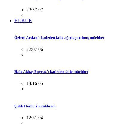
23:57 07
HUKUK
Özlem Arslan’ı katleden faile ağırlaştırılmış müebbet
22:07 06
Hale Akbaş Poyraz’ı katleden faile müebbet
14:16 05
Şiddet failleri tutuklandı
12:31 04