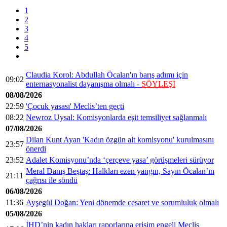
1
2
3
4
5
Claudia Korol: Abdullah Öcalan'ın barış adımı için
09:02
enternasyonalist dayanışma olmalı -
SÖYLEŞİ
08/08/2026
22:59
'Çocuk yasası' Meclis’ten geçti
08:22
Newroz Uysal: Komisyonlarda eşit temsiliyet sağlanmalı
07/08/2026
Dilan Kunt Ayan 'Kadın özgün alt komisyonu' kurulmasını
23:57
önerdi
23:52
Adalet Komisyonu’nda ‘çerçeve yasa’ görüşmeleri sürüyor
Meral Danış Beştaş: Halkları ezen yangın, Sayın Öcalan’ın
21:11
çağrısı ile söndü
06/08/2026
11:36
Ayşegül Doğan: Yeni dönemde cesaret ve sorumluluk olmalı
05/08/2026
İHD’nin kadın hakları raporlarına erişim engeli Meclis