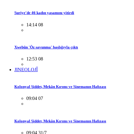
Suriye'de 46 kadın yaşamını yitirdi
14:14 08
Xwebûn 'Öz savunma' başlığıyla çıktı
12:53 08
JINEOLOJÎ
Kolonyal Şiddet, Mekân Kırımı ve Sinemanın Hafızası
09:04 07
Kolonyal Şiddet, Mekân Kırımı ve Sinemanın Hafızası
09:04 31/7