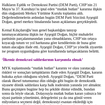
Halkların Eşitlik ve Demokrasi Partisi (DEM Parti), CHP’nin 21
Mayıs’ta 37. Kurultayı’nı iptal eden “mutlak butlan” kararına ilişkin
dün olağanüstü Merkez Yürütme Kurulu toplantısı aldı.
Değerlendirmelerin ardından bugün DEM Parti Sözcüsü Ayşegül
Doğan, genel merkez binalarında basın açıklaması gerçekleştirdi.
Kemal Kılıçdaroğlu’nun genel başkanlığını tanıyıp
tanımayacaklarına ilişkin ise Ayşegül Doğan, hiçbir muhalefet
partisinin parçalanmasından yana olmadıklarını, CHP’nin ortaya
koyacağı tutum ve yol haritasına göre kendilerinin de buna göre
tutum alacağını ifade etti. Ayşegül Doğan, CHP’ye yönelik ziyaretin
ise program uygunluğuna göre kurullarında tartışacaklarını belirtti.
‘İlkemiz demokrasi saldırılarının karşısında olmak’
MYK toplantısında “mutlak butlan” kararını ve olası yaratacağı
riskleri ve sonuçları tartıştıklarını ifade eden Ayşegül Doğan, kararın
hukuka aykırı olduğunu söyledi. Ayşegül Doğan, “DEM Parti
olarak ilkesel tutumumuz dün olduğu gibi bugün de demokratik
siyasete dönük saldırılara karşı halk iradesinin yanında yer almaktır.
Bunu geçmişten bugüne hep bu şekilde düstur edindik, bundan
sonra da böyle olacak. Dolayısıyla mutlak butlan kararı yalnızca bir
siyasi partinin yönetimini, delegelerini ya da ona gönül veren
milyonlarca seçmeni değil, demokrasiyi esastan etkilediği için