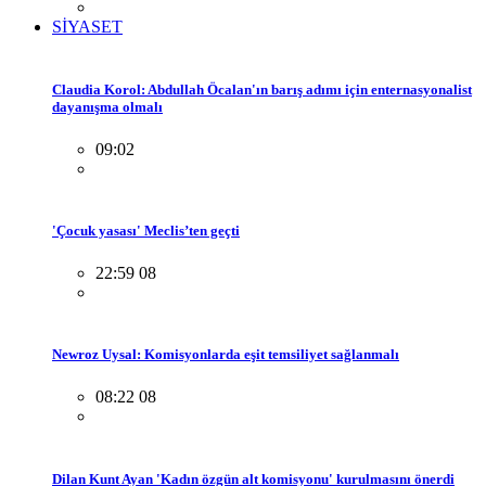
SİYASET
Claudia Korol: Abdullah Öcalan'ın barış adımı için enternasyonalist
dayanışma olmalı
09:02
'Çocuk yasası' Meclis’ten geçti
22:59 08
Newroz Uysal: Komisyonlarda eşit temsiliyet sağlanmalı
08:22 08
Dilan Kunt Ayan 'Kadın özgün alt komisyonu' kurulmasını önerdi