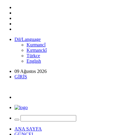
Dil/Language
Kurmancî
Kırmanckî
Türkçe
Englısh
09 Ağustos 2026
GİRİŞ
ANA SAYFA
GÜNCEL