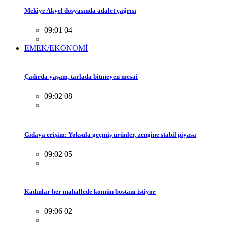
Mekiye Akyel dosyasında adalet çağrısı
09:01 04
EMEK/EKONOMİ
Çadırda yaşam, tarlada bitmeyen mesai
09:02 08
Gıdaya erişim: Yoksula geçmiş ürünler, zengine stabil piyasa
09:02 05
Kadınlar her mahallede komün bostanı istiyor
09:06 02