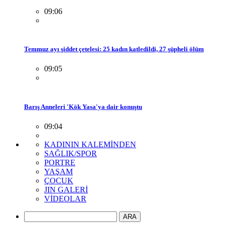
09:06
Temmuz ayı şiddet çetelesi: 25 kadın katledildi, 27 şüpheli ölüm
09:05
Barış Anneleri 'Kök Yasa'ya dair konuştu
09:04
KADININ KALEMİNDEN
SAĞLIK/SPOR
PORTRE
YAŞAM
ÇOCUK
JIN GALERİ
VİDEOLAR
ARA