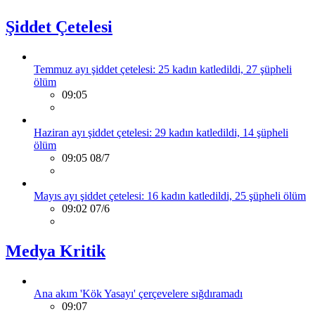
Şiddet Çetelesi
Temmuz ayı şiddet çetelesi: 25 kadın katledildi, 27 şüpheli
ölüm
09:05
Haziran ayı şiddet çetelesi: 29 kadın katledildi, 14 şüpheli
ölüm
09:05 08/7
Mayıs ayı şiddet çetelesi: 16 kadın katledildi, 25 şüpheli ölüm
09:02 07/6
Medya Kritik
Ana akım 'Kök Yasayı' çerçevelere sığdıramadı
09:07