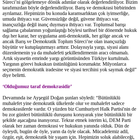
Süreci’ni gölgelemeye dönük adımlar olarak değerlendiriliyor. Bizim
tarafımızdan böyle değerlendiriliyor. Barış ve demokrasi birbirinden
ayrılamaz. Hepimizin bu konuda karamsarlıktan çok iyimserliğe,
umuda ihtiyacı var. Güvensizliğe değil, güvene ihtiyacı var,
inançsızlığa değil inanç duymaya ihtiyacı var. Toplumsal barışı
sağlama çabalarının yoğunlaştığı böylesi tarihsel bir dönemde hukuk
dışı her karar, her uygulama anti-demokratik, her gölge ancak ve
ancak Barış ve Demokratik Toplum Süreci’ne olan inançsızlığı
büyütür ve kutuplaştırmayı arttırır. Dolayısıyla yargı, siyasi alanı
düzenlemenin ya da muhalefeti şekillendirmenin aracı olmamalı.
Artık siyasetin emrinde yargı görüntüsünden Türkiye kurtulmalı.
Yargının görevi hukukun üstünlüğünü korumaktır. Milyonlarca
seçmenin demokratik iradesine ve siyasi tercihini yok saymak değil”
diye belirtti.
‘Olduğumuz taraf demokrasidir’
Devamında ise Ayşegül Doğan şunları söyledi: “Bütünlüklü
muhalefet yine demokratik ülkelerde olur ve muhalefet sadece
demokrasilerde vardır. O yüzden biz Cumhuriyet Halk Partisi'nin de
bu zor günleri bütünlüklü duruşunu koruyarak yine bütünlüklü bir
şekilde aşacağına inanıyoruz. Tekrar etmek isterim ki, DEM Parti
olarak her zaman demokrasi ve hukukun yanında olduk. Dün de
öyleydi, bugün de öyle, yarın da öyle olacak. Mücadelemiz adil,
özgür, eşit, demokratik bir yaşam için. Hepimizin soluk alabileceği,