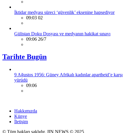
İktidar medyası süreci ‘güvenlik’ eksenine hapsediyor
09:03 02
Gülistan Doku Dosyası ve medyanın hakikat sınavı
09:06 26/7
Tarihte Bugün
9 Ağustos 1956: Güney Afrikalı kadınlar apartheid’e karşı
yürüdü
09:06
Hakkımızda
Künye
İletişim
© Tüm hakları saklıdır. JIN NEWS © 2025