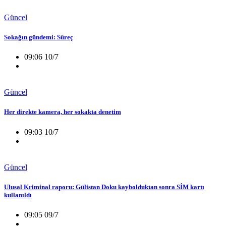
Güncel
Sokağın gündemi: Süreç
09:06 10/7
Güncel
Her direkte kamera, her sokakta denetim
09:03 10/7
Güncel
Ulusal Kriminal raporu: Gülistan Doku kaybolduktan sonra SİM kartı
kullanıldı
09:05 09/7