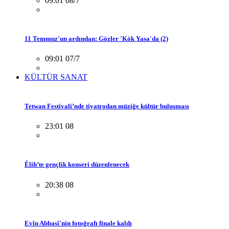
09:01 08/7
11 Temmuz'un ardından: Gözler 'Kök Yasa'da (2)
09:01 07/7
KÜLTÜR SANAT
Tetwan Festivali’nde tiyatrodan müziğe kültür buluşması
23:01 08
Êlih’te gençlik konseri düzenlenecek
20:38 08
Evîn Abbasî'nin fotoğrafı finale kaldı