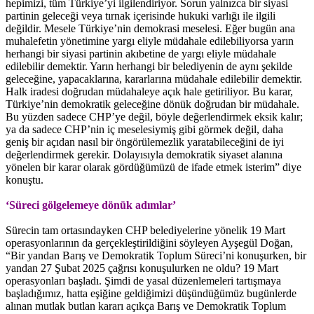
hepimizi, tüm Türkiye’yi ilgilendiriyor. Sorun yalnızca bir siyasi
partinin geleceği veya tırnak içerisinde hukuki varlığı ile ilgili
değildir. Mesele Türkiye’nin demokrasi meselesi. Eğer bugün ana
muhalefetin yönetimine yargı eliyle müdahale edilebiliyorsa yarın
herhangi bir siyasi partinin akıbetine de yargı eliyle müdahale
edilebilir demektir. Yarın herhangi bir belediyenin de aynı şekilde
geleceğine, yapacaklarına, kararlarına müdahale edilebilir demektir.
Halk iradesi doğrudan müdahaleye açık hale getiriliyor. Bu karar,
Türkiye’nin demokratik geleceğine dönük doğrudan bir müdahale.
Bu yüzden sadece CHP’ye değil, böyle değerlendirmek eksik kalır;
ya da sadece CHP’nin iç meselesiymiş gibi görmek değil, daha
geniş bir açıdan nasıl bir öngörülemezlik yaratabileceğini de iyi
değerlendirmek gerekir. Dolayısıyla demokratik siyaset alanına
yönelen bir karar olarak gördüğümüzü de ifade etmek isterim” diye
konuştu.
‘Süreci gölgelemeye dönük adımlar’
Sürecin tam ortasındayken CHP belediyelerine yönelik 19 Mart
operasyonlarının da gerçekleştirildiğini söyleyen Ayşegül Doğan,
“Bir yandan Barış ve Demokratik Toplum Süreci’ni konuşurken, bir
yandan 27 Şubat 2025 çağrısı konuşulurken ne oldu? 19 Mart
operasyonları başladı. Şimdi de yasal düzenlemeleri tartışmaya
başladığımız, hatta eşiğine geldiğimizi düşündüğümüz bugünlerde
alınan mutlak butlan kararı açıkça Barış ve Demokratik Toplum