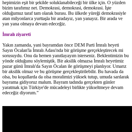
hepimizin eşit bir şekilde soluklanabileceği bir ülke için. O yüzden
bizim tarafımız net. Demokrasi, demokrasi, demokrasi. İşte
olduğumuz taraf tam olarak burası. Bu ülkede yüreği demokrasiyle
atan milyonlarca yurttaşla bir aradayız, yan yanayız. Bir arada ve
yan yana olmaya devam edeceğiz.
İmralı ziyareti
Yakın zamanda, yani bayramdan önce DEM Parti İmralı heyeti
Sayın Öcalan'la İmralı Adası'nda bir görüşme gerçekleştirecek mi
sorusuydu. Onu da hemen yanıtlayayım isterseniz. Beklentimizin bu
yönde olduğunu söylemiştik. Bir aksilik olmazsa İmralı heyetimiz
pazar günü İmralı'da Sayın Öcalan ile görüşmeyi planlıyor. Umarız
bir aksilik olmaz ve bu görüşme gerçekleştirilebilir. Bu havada da
olsa, bu koşullarda da olsa moralimizi yüksek tutup, umuda sarılarak
bayrama gidiyoruz malum. Bayram tadında gerçekten günler
yaratmak için Türkiye'de mücadeleyi birlikte yükseltmeye devam
edeceğiz diyorum.”