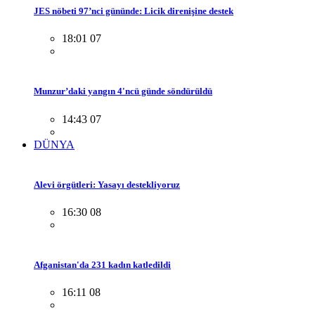
JES nöbeti 97’nci gününde: Licik direnişine destek
18:01 07
Munzur’daki yangın 4'ncü günde söndürüldü
14:43 07
DÜNYA
Alevi örgütleri: Yasayı destekliyoruz
16:30 08
Afganistan'da 231 kadın katledildi
16:11 08