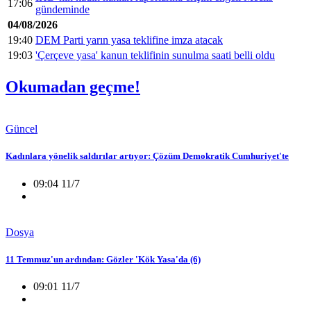
17:06
gündeminde
04/08/2026
19:40
DEM Parti yarın yasa teklifine imza atacak
19:03
'Çerçeve yasa' kanun teklifinin sunulma saati belli oldu
Okumadan geçme!
Güncel
Kadınlara yönelik saldırılar artıyor: Çözüm Demokratik Cumhuriyet'te
09:04 11/7
Dosya
11 Temmuz'un ardından: Gözler 'Kök Yasa'da (6)
09:01 11/7