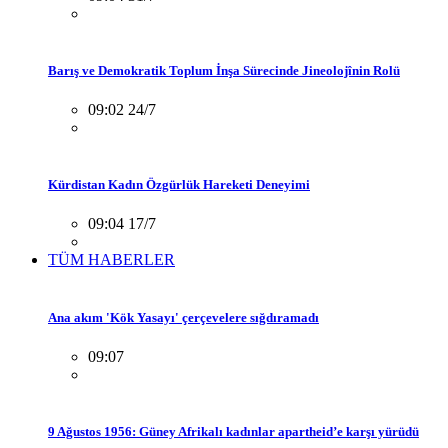
Barış ve Demokratik Toplum İnşa Sürecinde Jineolojînin Rolü
09:02 24/7
Kürdistan Kadın Özgürlük Hareketi Deneyimi
09:04 17/7
TÜM HABERLER
Ana akım 'Kök Yasayı' çerçevelere sığdıramadı
09:07
9 Ağustos 1956: Güney Afrikalı kadınlar apartheid’e karşı yürüdü