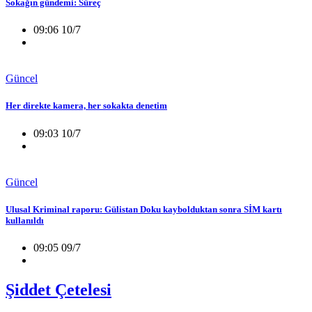
Sokağın gündemi: Süreç
09:06 10/7
Güncel
Her direkte kamera, her sokakta denetim
09:03 10/7
Güncel
Ulusal Kriminal raporu: Gülistan Doku kaybolduktan sonra SİM kartı
kullanıldı
09:05 09/7
Şiddet Çetelesi