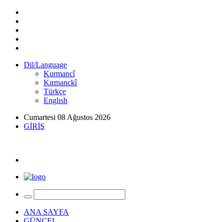
Dil/Language
Kurmancî
Kırmanckî
Türkçe
Englısh
Cumartesi 08 Ağustos 2026
GİRİŞ
ANA SAYFA
GÜNCEL