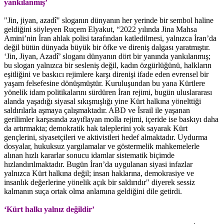
yankılanmış’
"Jin, jiyan, azadî" sloganın dünyanın her yerinde bir sembol haline
geldiğini söyleyen Ruçem Elyakut, “2022 yılında Jina Mahsa
Amini’nin İran ahlak polisi tarafından katledilmesi, yalnızca İran’da
değil bütün dünyada büyük bir öfke ve direniş dalgası yaratmıştır.
‘Jin, Jiyan, Azadî’ sloganı dünyanın dört bir yanında yankılanmış;
bu slogan yalnızca bir sesleniş değil, kadın özgürlüğünü, halkların
eşitliğini ve baskıcı rejimlere karşı direnişi ifade eden evrensel bir
yaşam felsefesine dönüşmüştür. Kuruluşundan bu yana Kürtlere
yönelik idam politikalarını sürdüren İran rejimi, bugün uluslararası
alanda yaşadığı siyasal sıkışmışlığı yine Kürt halkına yönelttiği
saldırılarla aşmaya çalışmaktadır. ABD ve İsrail ile yaşanan
gerilimler karşısında zayıflayan molla rejimi, içeride ise baskıyı daha
da artırmakta; demokratik hak taleplerini yok sayarak Kürt
gençlerini, siyasetçileri ve aktivistleri hedef almaktadır. Uydurma
dosyalar, hukuksuz yargılamalar ve göstermelik mahkemelerle
alınan hızlı kararlar sonucu idamlar sistematik biçimde
hızlandırılmaktadır. Bugün İran’da uygulanan siyasi infazlar
yalnızca Kürt halkına değil; insan haklarına, demokrasiye ve
insanlık değerlerine yönelik açık bir saldırıdır" diyerek sessiz
kalmanın suça ortak olma anlamına geldiğini dile getirdi.
‘Kürt halkı yalnız değildir’