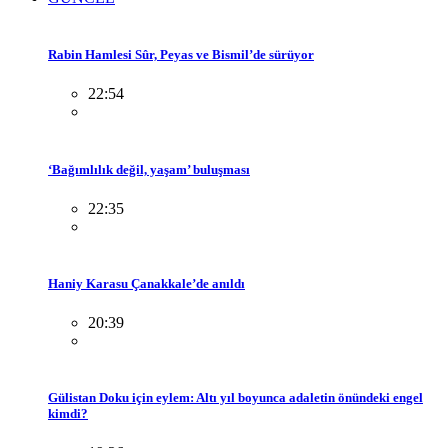
Rabin Hamlesi Sûr, Peyas ve Bismil’de sürüyor
22:54
‘Bağımlılık değil, yaşam’ buluşması
22:35
Haniy Karasu Çanakkale’de anıldı
20:39
Gülistan Doku için eylem: Altı yıl boyunca adaletin önündeki engel
kimdi?