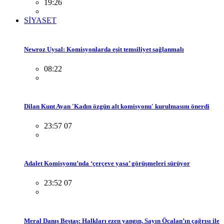
19:26
SİYASET
Newroz Uysal: Komisyonlarda eşit temsiliyet sağlanmalı
08:22
Dilan Kunt Ayan 'Kadın özgün alt komisyonu' kurulmasını önerdi
23:57 07
Adalet Komisyonu’nda ‘çerçeve yasa’ görüşmeleri sürüyor
23:52 07
Meral Danış Beştaş: Halkları ezen yangın, Sayın Öcalan’ın çağrısı ile