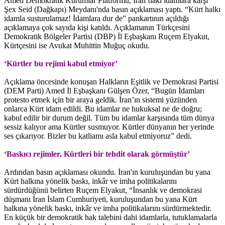
Amed Demokratik Kurumlar Platformu, İran’daki idamlara karşı
Şex Seid (Dağkapı) Meydanı'nda basın açıklaması yaptı. “Kürt halkı
idamla susturulamaz! İdamlara dur de” pankartının açıldığı
açıklamaya çok sayıda kişi katıldı. Açıklamanın Türkçesini
Demokratik Bölgeler Partisi (DBP) İl Eşbaşkanı Ruçem Elyakut,
Kürtçesini ise Avukat Muhittin Muğuç okudu.
‘Kürtler bu rejimi kabul etmiyor’
Açıklama öncesinde konuşan Halkların Eşitlik ve Demokrasi Partisi
(DEM Parti) Amed İl Eşbaşkanı Gülşen Özer, “Bugün İdamları
protesto etmek için bir araya geldik. İran’ın sistemi yüzünden
onlarca Kürt idam edildi. Bu idamlar ne hukuksal ne de doğru;
kabul edilir bir durum değil. Tüm bu idamlar karşısında tüm dünya
sessiz kalıyor ama Kürtler susmuyor. Kürtler dünyanın her yerinde
ses çıkarıyor. Bizler bu katliamı asla kabul etmiyoruz” dedi.
‘Baskıcı rejimler, Kürtleri bir tehdit olarak görmüştür’
Ardından basın açıklaması okundu. İran'ın kuruluşundan bu yana
Kürt halkına yönelik baskı, inkâr ve imha politikalarını
sürdürdüğünü belirten Ruçem Elyakut, “İnsanlık ve demokrasi
düşmanı İran İslam Cumhuriyeti, kuruluşundan bu yana Kürt
halkına yönelik baskı, inkâr ve imha politikalarını sürdürmektedir.
En küçük bir demokratik hak talebini dahi idamlarla, tutuklamalarla