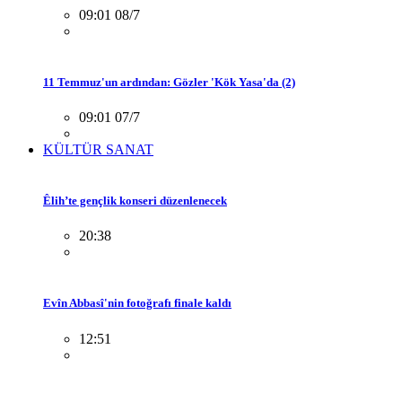
09:01 08/7
11 Temmuz'un ardından: Gözler 'Kök Yasa'da (2)
09:01 07/7
KÜLTÜR SANAT
Êlih’te gençlik konseri düzenlenecek
20:38
Evîn Abbasî'nin fotoğrafı finale kaldı
12:51