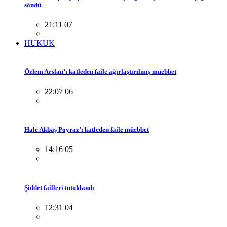
söndü
21:11 07
HUKUK
Özlem Arslan’ı katleden faile ağırlaştırılmış müebbet
22:07 06
Hale Akbaş Poyraz’ı katleden faile müebbet
14:16 05
Şiddet failleri tutuklandı
12:31 04