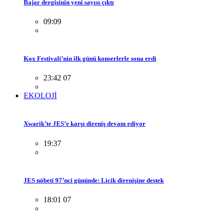
Bajar dergisinin yeni sayısı çıktı
09:09
Kox Festivali’nin ilk günü konserlerle sona erdi
23:42 07
EKOLOJİ
Xwarik’te JES’e karşı direniş devam ediyor
19:37
JES nöbeti 97’nci gününde: Licik direnişine destek
18:01 07