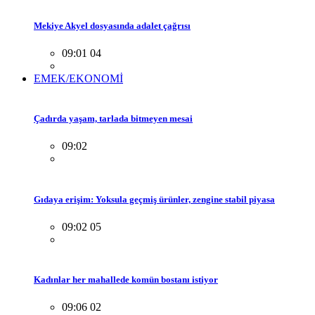
Mekiye Akyel dosyasında adalet çağrısı
09:01 04
EMEK/EKONOMİ
Çadırda yaşam, tarlada bitmeyen mesai
09:02
Gıdaya erişim: Yoksula geçmiş ürünler, zengine stabil piyasa
09:02 05
Kadınlar her mahallede komün bostanı istiyor
09:06 02