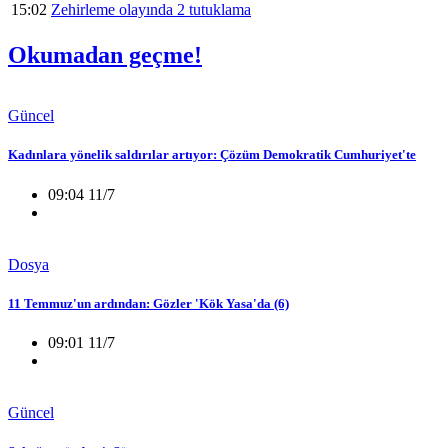
15:02
Zehirleme olayında 2 tutuklama
Okumadan geçme!
Güncel
Kadınlara yönelik saldırılar artıyor: Çözüm Demokratik Cumhuriyet'te
09:04 11/7
Dosya
11 Temmuz'un ardından: Gözler 'Kök Yasa'da (6)
09:01 11/7
Güncel