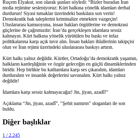
Ruçem Elyakut, son olarak şunları söyledi: “Bizler buradan İran
molla rejimine sesleniyoruz: Kürt halkına yönelik idamları derhal
durdurun! Siyasi tutsaklar üzerindeki baskılara son verin!
Demokratik hak taleplerini kriminalize etmekten vazgeçin!
Uluslararası kamuoyuna, insan hakları örgütlerine ve demokrasi
güçlerine de çağrımızdır: İran’da gerçekleşen idamlara sessiz
kalmayın. Kürt halkına yönelik yürütülen bu baskı ve infaz
politikalarına karşı açık tavır alın. İnsan hakları ihlallerinin takipçisi
olun ve İran rejimi üzerindeki uluslararası baskıyı artırın.
Kürt halkı yalnız değildir. Kürtler, Ortadoğu’da demokratik yaşamın,
halkların kardeşliğinin ve özgür geleceğin en güçlü dinamiklerinden
biridir. Hep birlikte bu katliamlara karşı ses çıkaralım, idamları
durduralım ve insanlık değerlerini savunalım. Kürt halkı yalnız
değildir!
İdamlara karşı sessiz kalmayacağız! Jin, jiyan, azadî!”
Açıklama “Jin, jiyan, azadî”, "Şehit namırın" sloganları ile son
buldu.
Diğer başlıklar
1
/ 2.245