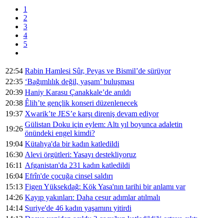
1
2
3
4
5
22:54
Rabin Hamlesi Sûr, Peyas ve Bismil’de sürüyor
22:35
‘Bağımlılık değil, yaşam’ buluşması
20:39
Haniy Karasu Çanakkale’de anıldı
20:38
Êlih’te gençlik konseri düzenlenecek
19:37
Xwarik’te JES’e karşı direniş devam ediyor
Gülistan Doku için eylem: Altı yıl boyunca adaletin
19:26
önündeki engel kimdi?
19:04
Kütahya'da bir kadın katledildi
16:30
Alevi örgütleri: Yasayı destekliyoruz
16:11
Afganistan'da 231 kadın katledildi
16:04
Efrîn'de çocuğa cinsel saldırı
15:13
Figen Yüksekdağ: Kök Yasa'nın tarihi bir anlamı var
14:26
Kayıp yakınları: Daha cesur adımlar atılmalı
14:14
Suriye'de 46 kadın yaşamını yitirdi