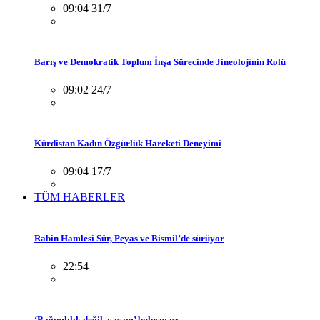
09:04 31/7
Barış ve Demokratik Toplum İnşa Sürecinde Jineolojînin Rolü
09:02 24/7
Kürdistan Kadın Özgürlük Hareketi Deneyimi
09:04 17/7
TÜM HABERLER
Rabin Hamlesi Sûr, Peyas ve Bismil’de sürüyor
22:54
‘Bağımlılık değil, yaşam’ buluşması