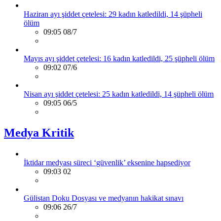
Haziran ayı şiddet çetelesi: 29 kadın katledildi, 14 şüpheli
ölüm
09:05 08/7
Mayıs ayı şiddet çetelesi: 16 kadın katledildi, 25 şüpheli ölüm
09:02 07/6
Nisan ayı şiddet çetelesi: 25 kadın katledildi, 14 şüpheli ölüm
09:05 06/5
Medya Kritik
İktidar medyası süreci ‘güvenlik’ eksenine hapsediyor
09:03 02
Gülistan Doku Dosyası ve medyanın hakikat sınavı
09:06 26/7