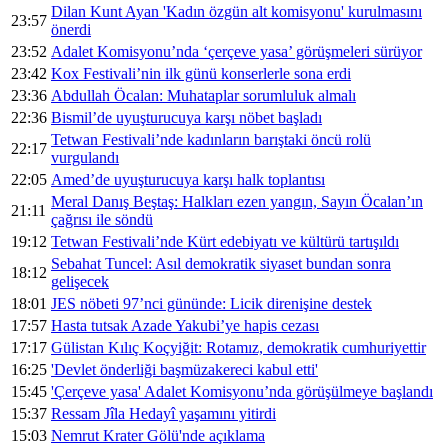
Dilan Kunt Ayan 'Kadın özgün alt komisyonu' kurulmasını
23:57
önerdi
23:52
Adalet Komisyonu’nda ‘çerçeve yasa’ görüşmeleri sürüyor
23:42
Kox Festivali’nin ilk günü konserlerle sona erdi
23:36
Abdullah Öcalan: Muhataplar sorumluluk almalı
22:36
Bismil’de uyuşturucuya karşı nöbet başladı
Tetwan Festivali’nde kadınların barıştaki öncü rolü
22:17
vurgulandı
22:05
Amed’de uyuşturucuya karşı halk toplantısı
Meral Danış Beştaş: Halkları ezen yangın, Sayın Öcalan’ın
21:11
çağrısı ile söndü
19:12
Tetwan Festivali’nde Kürt edebiyatı ve kültürü tartışıldı
Sebahat Tuncel: Asıl demokratik siyaset bundan sonra
18:12
gelişecek
18:01
JES nöbeti 97’nci gününde: Licik direnişine destek
17:57
Hasta tutsak Azade Yakubi’ye hapis cezası
17:17
Gülistan Kılıç Koçyiğit: Rotamız, demokratik cumhuriyettir
16:25
'Devlet önderliği başmüzakereci kabul etti'
15:45
'Çerçeve yasa' Adalet Komisyonu’nda görüşülmeye başlandı
15:37
Ressam Jîla Hedayî yaşamını yitirdi
15:03
Nemrut Krater Gölü'nde açıklama