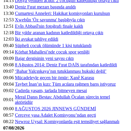
14:13
Dosya yeniden açıldı: 2 çocuğun katledildiği ortaya çıktı
13:40
Deniz Fırat mezarı başında anıldı
13:30
Cumartesi Anneleri: Hakikat komisyonları kurulsun
12:53
Xwebûn 'Öz savunma' başlığıyla çıktı
12:51
Evîn Abbasî'nin fotoğrafı finale kaldı
12:18
Bir yıldır aranan kadının katledildiği ortaya çıktı
12:03
İki avukat tahliye edildi
09:40
Şüpheli çocuk ölümünde 1 kişi tutuklandı
09:14
Körhat Mahallesi’nde çocuk spor şenliği
09:09
Bajar dergisinin yeni sayısı çıktı
09:08
8 Ağustos 2014: Deniz Fırat DAİŞ tarafından katledildi
09:07
‘Bahar Yalçınkaya’nın tutuklanması hukuki değil’
09:06
Mücadeleyle geçen bir ömür: Xanê Karasu
09:04
Taybet İnan’ın kızı: Tüm acılara rağmen barış istiyoruz
09:02
Çadırda yaşam, tarlada bitmeyen mesai
Meral Danış Beştaş: Abdullah Öcalan sürecin temel
09:01
aktörüdür
09:00
8 AĞUSTOS 2026 JINNEWS GÜNDEMİ
08:57
Çerçeve yasa Adalet Komisyonu’ndan geçti
08:22
Newroz Uysal: Komisyonlarda eşit temsiliyet sağlanmalı
07/08/2026