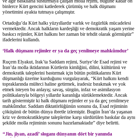
ve ağır baskılarla susturmaya çalışan molla rejimi, bugüne kadar on
binlerce Kürt gencini katlederek çürümüş ve halk düşmanı
yönetimini ayakta tutmaya çalışmıştır.
Ortadoğu’da Kürt halkı yüzyıllardır varlık ve özgürlük mücadelesi
vermektedir. Ancak halkların kardeşliği ve demokratik yaşam yerine
baskıcı rejimler, Kürt halkını her zaman bir tehdit olarak görmüştür”
ifadelerini kullandı.
‘Halk düşmanı rejimler er ya da geç yenilmeye mahkûmdur’
Ruçem Elyakut, Irak’ta Saddam rejimi, Suriye’de Esad rejimi ve
İran’da molla iktidarının Kürtlerin kimliğini, dilini, kültürünü ve
demokratik taleplerini bastırmak için bütün politikalarını Kürt
düşmanlığı üzerine kurduğunu vurgulayarak, “Kürt halkını kendi
topraklarında mülteci haline getirmek, iradesiz bırakmak ve yok
etmek isteyen bu anlayış; savaş, sürgün, infaz ve asimilasyon
politikalarıyla bölgeyi yıllardır karanlığa sürüklemektedir. Ancak
tarih göstermiştir ki halk düşmanı rejimler er ya da geç yenilmeye
mahkûmdur. Saddam diktatörlüğünün sonunu da, Esad rejiminin
çöküşünü de bütün dünya ibretle izlemiştir. Bugün İran’da yaşanan
kriz ve demokratikleşme taleplerine karşı sürdürülen baskılar da aynı
şekilde molla rejiminin sonunu hazırlamaktadır” diye belirtti.
‘‘Jin, jiyan, azadî’ sloganı dünyanın dört bir yanında