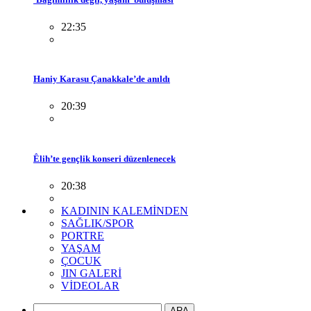
22:35
Haniy Karasu Çanakkale’de anıldı
20:39
Êlih’te gençlik konseri düzenlenecek
20:38
KADININ KALEMİNDEN
SAĞLIK/SPOR
PORTRE
YAŞAM
ÇOCUK
JIN GALERİ
VİDEOLAR
ARA