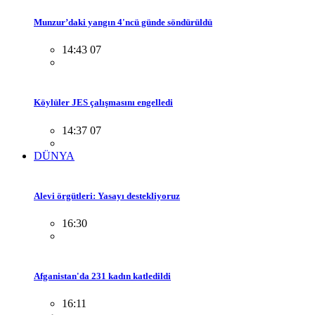
Munzur’daki yangın 4'ncü günde söndürüldü
14:43 07
Köylüler JES çalışmasını engelledi
14:37 07
DÜNYA
Alevi örgütleri: Yasayı destekliyoruz
16:30
Afganistan'da 231 kadın katledildi
16:11