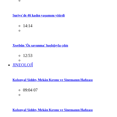
Suriye'de 46 kadın yaşamını yitirdi
14:14
Xwebûn 'Öz savunma' başlığıyla çıktı
12:53
JINEOLOJÎ
Kolonyal Şiddet, Mekân Kırımı ve Sinemanın Hafızası
09:04 07
Kolonyal Şiddet, Mekân Kırımı ve Sinemanın Hafızası