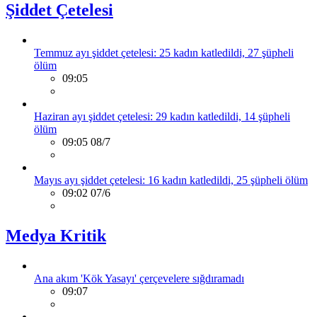
Şiddet Çetelesi
Temmuz ayı şiddet çetelesi: 25 kadın katledildi, 27 şüpheli
ölüm
09:05
Haziran ayı şiddet çetelesi: 29 kadın katledildi, 14 şüpheli
ölüm
09:05 08/7
Mayıs ayı şiddet çetelesi: 16 kadın katledildi, 25 şüpheli ölüm
09:02 07/6
Medya Kritik
Ana akım 'Kök Yasayı' çerçevelere sığdıramadı
09:07