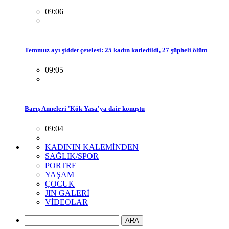
09:06
Temmuz ayı şiddet çetelesi: 25 kadın katledildi, 27 şüpheli ölüm
09:05
Barış Anneleri 'Kök Yasa'ya dair konuştu
09:04
KADININ KALEMİNDEN
SAĞLIK/SPOR
PORTRE
YAŞAM
ÇOCUK
JIN GALERİ
VİDEOLAR
ARA