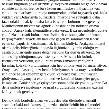
bazıları bugünün çoklu kriziyle yüzleşirken olumlu bir gelecek hayal
etmekte zorlandı. Bence bu yüzden manifestoya ihtiyacımız var,
çünkü insanlar hayal kurmayı unutuyorlar, çünkü taşıyacak çok fazla
yükleri var. Dolayısıyla bu fikirlere, misyona ve stratejilere daha
fazla odaklanmak için daha fazla istişarede bulunmamız gerekiyor.
Manifestonun mevcut taslağındaki boşluk da bu noktada ortaya
çıkıyor. Ancak hala alternatiflere bakıyoruz. Bazı nedenlerden dolayı
çok fazla alternatif bulmak zor. İstikrarlı ve sonuç alıcı bir örnekle
karşılaşmaktan ziyade ani harekete geçen ve sönümlenen teorik
eylemsel yapılarla karşılaşmamak için temkinliyiz. Açıkçası, bilişsel
olarak gelişebileceğimiz, doğayla ilişkimizin uyumlu olduğu ve
çeşitli bilgi sistemlerimize değer verildiği bir dünya istiyoruz. Şu
anda sahip olduğumuz şeyi istemiyoruz. Masada bir koltuk
istemekten yorulduk, çünkü bunu uzun zamandır yapıyoruz.
İnsanlar, kolektif kurtuluşumuz için hep birlikte yeni bir masa istiyor.
Oraya nasıl ulaşacağımızı henüz bilmiyoruz. Ama oraya varabilmek
için önce hayal etmemiz gerekiyor. Ve bence bazı umut ışıkları
görüyoruz, dayanışma ekonomileri ve komünal konseyler geçiş
kasabaları. Bunlar ortaya çıkıyor ve sonra belki de yok oluyorlar. Bu
deneyimleri iyi incelemek ve nasıl sürdürülebilir kılınacağı üzerine
kafa yormak gerekiyor.
Demokratik konfederalizm ve ulus devletin ötesinde alternatif
sistemler hakkında konuştuğunuzda, sürdürülebilir bir rol model