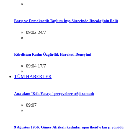
Barış ve Demokratik Toplum İnşa Sürecinde Jineolojînin Rolü
09:02 24/7
Kürdistan Kadın Özgürlük Hareketi Deneyimi
09:04 17/7
TÜM HABERLER
Ana akım 'Kök Yasayı' çerçevelere sığdıramadı
09:07
9 Ağustos 1956: Güney Afrikalı kadınlar apartheid’e karşı yürüdü