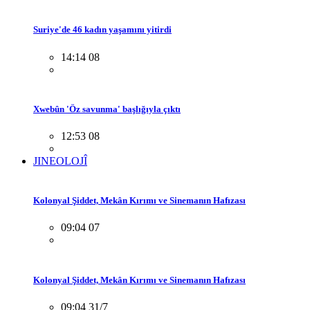
Suriye'de 46 kadın yaşamını yitirdi
14:14 08
Xwebûn 'Öz savunma' başlığıyla çıktı
12:53 08
JINEOLOJÎ
Kolonyal Şiddet, Mekân Kırımı ve Sinemanın Hafızası
09:04 07
Kolonyal Şiddet, Mekân Kırımı ve Sinemanın Hafızası
09:04 31/7