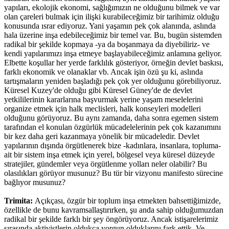
yapıları, ekolojik ekonomi, sağlığımızın ne olduğunu bilmek ve var
olan çareleri bulmak için ilişki kurabileceğimiz bir tarihimiz olduğu
konusunda ısrar ediyoruz. Yani yaşamın pek çok alanında, aslında
hala üzerine inşa edebileceğimiz bir temel var. Bu, bugün sistemden
radikal bir şekilde kopmaya -ya da boşanmaya da diyebiliriz- ve
kendi yapılarımızı inşa etmeye başlayabileceğimiz anlamına geliyor.
Elbette koşullar her yerde farklılık gösteriyor, örneğin devlet baskısı,
farklı ekonomik ve olanaklar vb. Ancak işin özü şu ki, aslında
tartışmaların yeniden başladığı pek çok yer olduğunu görebiliyoruz.
Küresel Kuzey'de olduğu gibi Küresel Güney'de de devlet
yetkililerinin kararlarına başvurmak yerine yaşam meselelerini
organize etmek için halk meclisleri, halk konseyleri modelleri
olduğunu görüyoruz. Bu aynı zamanda, daha sonra egemen sistem
tarafından el konulan özgürlük mücadelelerinin pek çok kazanımını
bir kez daha geri kazanmaya yönelik bir mücadeledir. Devlet
yapılarının dışında örgütlenerek bize -kadınlara, insanlara, topluma-
ait bir sistem inşa etmek için yerel, bölgesel veya küresel düzeyde
stratejiler, gündemler veya örgütlenme yolları neler olabilir? Bu
olasılıkları görüyor musunuz? Bu tür bir vizyonu manifesto sürecine
bağlıyor musunuz?
Trimita:
Açıkçası, özgür bir toplum inşa etmekten bahsettiğimizde,
özellikle de bunu kavramsallaştırırken, şu anda sahip olduğumuzdan
radikal bir şekilde farklı bir şey öngörüyoruz. Ancak istişarelerimiz
sırasında aktivistlerin oldukça yorgun olduklarını fark ettik. Ve