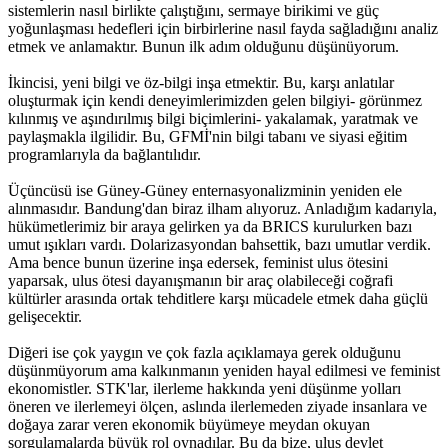
sistemlerin nasıl birlikte çalıştığını, sermaye birikimi ve güç
yoğunlaşması hedefleri için birbirlerine nasıl fayda sağladığını analiz
etmek ve anlamaktır. Bunun ilk adım olduğunu düşünüyorum.
İkincisi, yeni bilgi ve öz-bilgi inşa etmektir. Bu, karşı anlatılar
oluşturmak için kendi deneyimlerimizden gelen bilgiyi- görünmez
kılınmış ve aşındırılmış bilgi biçimlerini- yakalamak, yaratmak ve
paylaşmakla ilgilidir. Bu, GFMİ'nin bilgi tabanı ve siyasi eğitim
programlarıyla da bağlantılıdır.
Üçüncüsü ise Güney-Güney enternasyonalizminin yeniden ele
alınmasıdır. Bandung'dan biraz ilham alıyoruz. Anladığım kadarıyla,
hükümetlerimiz bir araya gelirken ya da BRICS kurulurken bazı
umut ışıkları vardı. Dolarizasyondan bahsettik, bazı umutlar verdik.
Ama bence bunun üzerine inşa edersek, feminist ulus ötesini
yaparsak, ulus ötesi dayanışmanın bir araç olabileceği coğrafi
kültürler arasında ortak tehditlere karşı mücadele etmek daha güçlü
gelişecektir.
Diğeri ise çok yaygın ve çok fazla açıklamaya gerek olduğunu
düşünmüyorum ama kalkınmanın yeniden hayal edilmesi ve feminist
ekonomistler. STK'lar, ilerleme hakkında yeni düşünme yolları
öneren ve ilerlemeyi ölçen, aslında ilerlemeden ziyade insanlara ve
doğaya zarar veren ekonomik büyümeye meydan okuyan
sorgulamalarda büyük rol oynadılar. Bu da bize, ulus devlet