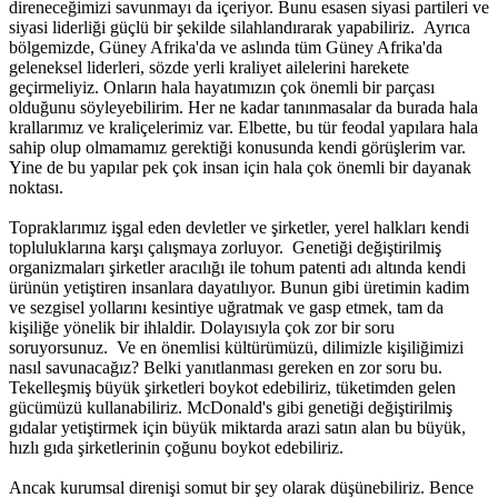
direneceğimizi savunmayı da içeriyor. Bunu esasen siyasi partileri ve
siyasi liderliği güçlü bir şekilde silahlandırarak yapabiliriz. Ayrıca
bölgemizde, Güney Afrika'da ve aslında tüm Güney Afrika'da
geleneksel liderleri, sözde yerli kraliyet ailelerini harekete
geçirmeliyiz. Onların hala hayatımızın çok önemli bir parçası
olduğunu söyleyebilirim. Her ne kadar tanınmasalar da burada hala
krallarımız ve kraliçelerimiz var. Elbette, bu tür feodal yapılara hala
sahip olup olmamamız gerektiği konusunda kendi görüşlerim var.
Yine de bu yapılar pek çok insan için hala çok önemli bir dayanak
noktası.
Topraklarımız işgal eden devletler ve şirketler, yerel halkları kendi
topluluklarına karşı çalışmaya zorluyor. Genetiği değiştirilmiş
organizmaları şirketler aracılığı ile tohum patenti adı altında kendi
ürünün yetiştiren insanlara dayatılıyor. Bunun gibi üretimin kadim
ve sezgisel yollarını kesintiye uğratmak ve gasp etmek, tam da
kişiliğe yönelik bir ihlaldir. Dolayısıyla çok zor bir soru
soruyorsunuz. Ve en önemlisi kültürümüzü, dilimizle kişiliğimizi
nasıl savunacağız? Belki yanıtlanması gereken en zor soru bu.
Tekelleşmiş büyük şirketleri boykot edebiliriz, tüketimden gelen
gücümüzü kullanabiliriz. McDonald's gibi genetiği değiştirilmiş
gıdalar yetiştirmek için büyük miktarda arazi satın alan bu büyük,
hızlı gıda şirketlerinin çoğunu boykot edebiliriz.
Ancak kurumsal direnişi somut bir şey olarak düşünebiliriz. Bence