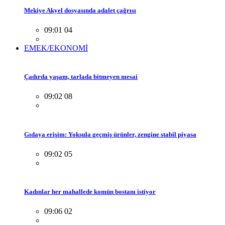
Mekiye Akyel dosyasında adalet çağrısı
09:01 04
EMEK/EKONOMİ
Çadırda yaşam, tarlada bitmeyen mesai
09:02 08
Gıdaya erişim: Yoksula geçmiş ürünler, zengine stabil piyasa
09:02 05
Kadınlar her mahallede komün bostanı istiyor
09:06 02