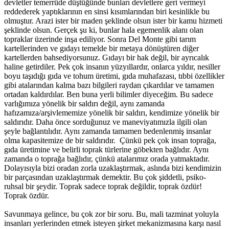
devletler temerrüde düştüğünde bunları devletlere geri vermeyi
reddederek yaptıklarının en sinsi kısımlarından biri kesinlikle bu
olmuştur. Arazi ister bir maden şeklinde olsun ister bir kamu hizmeti
şeklinde olsun. Gerçek şu ki, bunlar hala egemenlik alanı olan
topraklar üzerinde inşa ediliyor. Sonra Del Monte gibi tarım
kartellerinden ve gıdayı temelde bir metaya dönüştüren diğer
kartellerden bahsediyorsunuz. Gıdayı bir hak değil, bir ayrıcalık
haline getirdiler. Pek çok insanın yüzyıllardır, onlarca yıldır, nesiller
boyu taşıdığı gıda ve tohum üretimi, gıda muhafazası, tıbbi özellikler
gibi atalarından kalma bazı bilgileri raydan çıkardılar ve tamamen
ortadan kaldırdılar. Ben buna yerli bilimler diyeceğim. Bu sadece
varlığımıza yönelik bir saldırı değil, aynı zamanda
hafızamıza/arşivlememize yönelik bir saldırı, kendimize yönelik bir
saldırıdır. Daha önce sorduğunuz ve maneviyatımızla ilgili olan
şeyle bağlantılıdır. Aynı zamanda tamamen bedenlenmiş insanlar
olma kapasitemize de bir saldırıdır. Çünkü pek çok insan toprağa,
gıda üretimine ve belirli toprak türlerine göbekten bağlıdır. Aynı
zamanda o toprağa bağlıdır, çünkü atalarımız orada yatmaktadır.
Dolayısıyla bizi oradan zorla uzaklaştırmak, aslında bizi kendimizin
bir parçasından uzaklaştırmak demektir. Bu çok şiddetli, psiko-
ruhsal bir şeydir. Toprak sadece toprak değildir, toprak özdür!
Toprak özdür.
Savunmaya gelince, bu çok zor bir soru. Bu, mali tazminat yoluyla
insanları yerlerinden etmek isteyen şirket mekanizmasına karşı nasıl