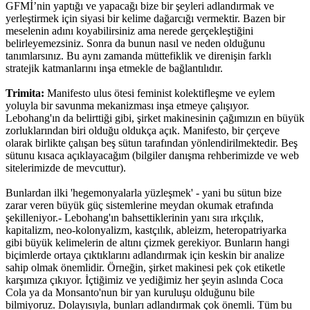
GFMİ’nin yaptığı ve yapacağı bize bir şeyleri adlandırmak ve
yerleştirmek için siyasi bir kelime dağarcığı vermektir. Bazen bir
meselenin adını koyabilirsiniz ama nerede gerçekleştiğini
belirleyemezsiniz. Sonra da bunun nasıl ve neden olduğunu
tanımlarsınız. Bu aynı zamanda müttefiklik ve direnişin farklı
stratejik katmanlarını inşa etmekle de bağlantılıdır.
Trimita:
Manifesto ulus ötesi feminist kolektifleşme ve eylem
yoluyla bir savunma mekanizması inşa etmeye çalışıyor.
Lebohang'ın da belirttiği gibi, şirket makinesinin çağımızın en büyük
zorluklarından biri olduğu oldukça açık. Manifesto, bir çerçeve
olarak birlikte çalışan beş sütun tarafından yönlendirilmektedir. Beş
sütunu kısaca açıklayacağım (bilgiler danışma rehberimizde ve web
sitelerimizde de mevcuttur).
Bunlardan ilki 'hegemonyalarla yüzleşmek' - yani bu sütun bize
zarar veren büyük güç sistemlerine meydan okumak etrafında
şekilleniyor.- Lebohang'ın bahsettiklerinin yanı sıra ırkçılık,
kapitalizm, neo-kolonyalizm, kastçılık, ableizm, heteropatriyarka
gibi büyük kelimelerin de altını çizmek gerekiyor. Bunların hangi
biçimlerde ortaya çıktıklarını adlandırmak için keskin bir analize
sahip olmak önemlidir. Örneğin, şirket makinesi pek çok etiketle
karşımıza çıkıyor. İçtiğimiz ve yediğimiz her şeyin aslında Coca
Cola ya da Monsanto'nun bir yan kuruluşu olduğunu bile
bilmiyoruz. Dolayısıyla, bunları adlandırmak çok önemli. Tüm bu