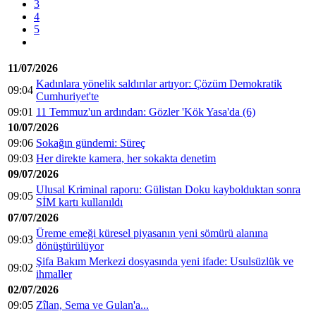
3
4
5
11/07/2026
Kadınlara yönelik saldırılar artıyor: Çözüm Demokratik
09:04
Cumhuriyet'te
09:01
11 Temmuz'un ardından: Gözler 'Kök Yasa'da (6)
10/07/2026
09:06
Sokağın gündemi: Süreç
09:03
Her direkte kamera, her sokakta denetim
09/07/2026
Ulusal Kriminal raporu: Gülistan Doku kaybolduktan sonra
09:05
SİM kartı kullanıldı
07/07/2026
Üreme emeği küresel piyasanın yeni sömürü alanına
09:03
dönüştürülüyor
Şifa Bakım Merkezi dosyasında yeni ifade: Usulsüzlük ve
09:02
ihmaller
02/07/2026
09:05
Zîlan, Sema ve Gulan'a...