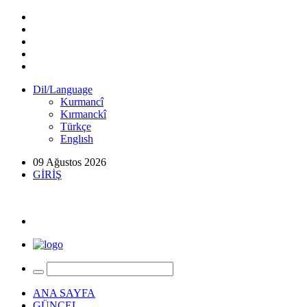
Dil/Language
Kurmancî
Kırmanckî
Türkçe
Englısh
09 Ağustos 2026
GİRİŞ
ANA SAYFA
GÜNCEL