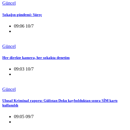
Güncel
Sokağın gündemi: Süreç
09:06 10/7
Güncel
Her direkte kamera, her sokakta denetim
09:03 10/7
Güncel
Ulusal Kriminal raporu: Gülistan Doku kaybolduktan sonra SİM kartı
kullanıldı
09:05 09/7