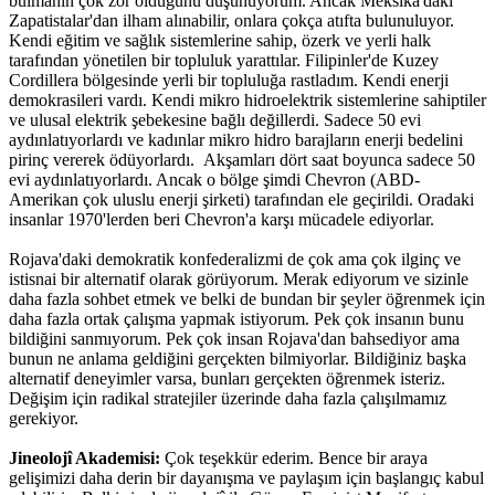
bulmanın çok zor olduğunu düşünüyorum. Ancak Meksika'daki
Zapatistalar'dan ilham alınabilir, onlara çokça atıfta bulunuluyor.
Kendi eğitim ve sağlık sistemlerine sahip, özerk ve yerli halk
tarafından yönetilen bir topluluk yarattılar. Filipinler'de Kuzey
Cordillera bölgesinde yerli bir topluluğa rastladım. Kendi enerji
demokrasileri vardı. Kendi mikro hidroelektrik sistemlerine sahiptiler
ve ulusal elektrik şebekesine bağlı değillerdi. Sadece 50 evi
aydınlatıyorlardı ve kadınlar mikro hidro barajların enerji bedelini
pirinç vererek ödüyorlardı. Akşamları dört saat boyunca sadece 50
evi aydınlatıyorlardı. Ancak o bölge şimdi Chevron (ABD-
Amerikan çok uluslu enerji şirketi) tarafından ele geçirildi. Oradaki
insanlar 1970'lerden beri Chevron'a karşı mücadele ediyorlar.
Rojava'daki demokratik konfederalizmi de çok ama çok ilginç ve
istisnai bir alternatif olarak görüyorum. Merak ediyorum ve sizinle
daha fazla sohbet etmek ve belki de bundan bir şeyler öğrenmek için
daha fazla ortak çalışma yapmak istiyorum. Pek çok insanın bunu
bildiğini sanmıyorum. Pek çok insan Rojava'dan bahsediyor ama
bunun ne anlama geldiğini gerçekten bilmiyorlar. Bildiğiniz başka
alternatif deneyimler varsa, bunları gerçekten öğrenmek isteriz.
Değişim için radikal stratejiler üzerinde daha fazla çalışılmamız
gerekiyor.
Jineolojî Akademisi:
Çok teşekkür ederim. Bence bir araya
gelişimizi daha derin bir dayanışma ve paylaşım için başlangıç kabul