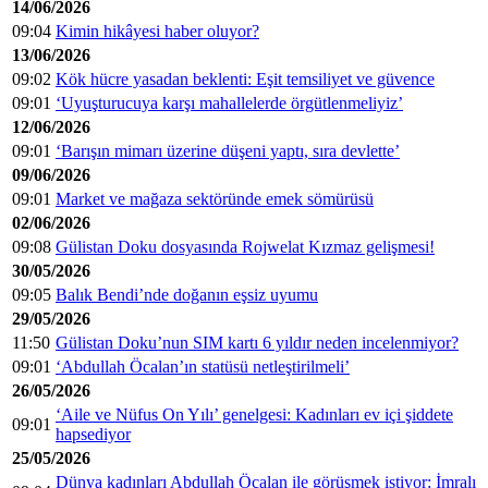
14/06/2026
09:04
Kimin hikâyesi haber oluyor?
13/06/2026
09:02
Kök hücre yasadan beklenti: Eşit temsiliyet ve güvence
09:01
‘Uyuşturucuya karşı mahallelerde örgütlenmeliyiz’
12/06/2026
09:01
‘Barışın mimarı üzerine düşeni yaptı, sıra devlette’
09/06/2026
09:01
Market ve mağaza sektöründe emek sömürüsü
02/06/2026
09:08
Gülistan Doku dosyasında Rojwelat Kızmaz gelişmesi!
30/05/2026
09:05
Balık Bendi’nde doğanın eşsiz uyumu
29/05/2026
11:50
Gülistan Doku’nun SIM kartı 6 yıldır neden incelenmiyor?
09:01
‘Abdullah Öcalan’ın statüsü netleştirilmeli’
26/05/2026
‘Aile ve Nüfus On Yılı’ genelgesi: Kadınları ev içi şiddete
09:01
hapsediyor
25/05/2026
Dünya kadınları Abdullah Öcalan ile görüşmek istiyor: İmralı