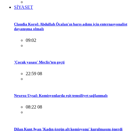
SİYASET
Claudia Korol: Abdullah Öcalan'ın barış adımı için enternasyonalist
dayanışma olmalı
09:02
'Çocuk yasası' Meclis’ten geçti
22:59 08
Newroz Uysal: Komisyonlarda eşit temsiliyet sağlanmalı
08:22 08
Dilan Kunt Ayan 'Kadın özgün alt komisyonu' kurulmasını önerdi