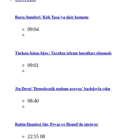
Barış Anneleri 'Kök Yasa'ya dair konuştu
09:04
Türkan Aslan Ağaç: Tarafsız izleme kurulları oluşmalı
09:01
Jin Dergi 'Demokratik toplum arayışı' başlığıyla çıktı
08:40
Rabin Hamlesi Sûr, Peyas ve Bismil’de sürüyor
22:55 08