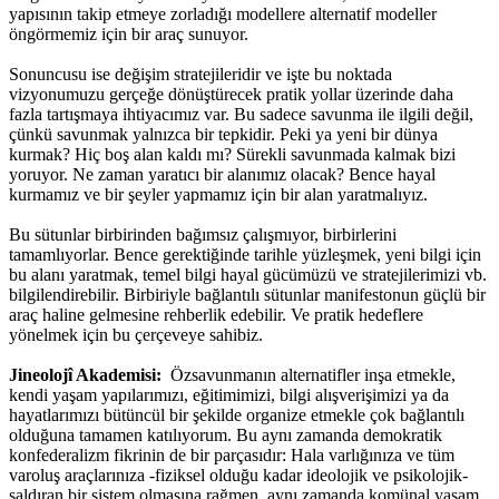
yapısının takip etmeye zorladığı modellere alternatif modeller
öngörmemiz için bir araç sunuyor.
Sonuncusu ise değişim stratejileridir ve işte bu noktada
vizyonumuzu gerçeğe dönüştürecek pratik yollar üzerinde daha
fazla tartışmaya ihtiyacımız var. Bu sadece savunma ile ilgili değil,
çünkü savunmak yalnızca bir tepkidir. Peki ya yeni bir dünya
kurmak? Hiç boş alan kaldı mı? Sürekli savunmada kalmak bizi
yoruyor. Ne zaman yaratıcı bir alanımız olacak? Bence hayal
kurmamız ve bir şeyler yapmamız için bir alan yaratmalıyız.
Bu sütunlar birbirinden bağımsız çalışmıyor, birbirlerini
tamamlıyorlar. Bence gerektiğinde tarihle yüzleşmek, yeni bilgi için
bu alanı yaratmak, temel bilgi hayal gücümüzü ve stratejilerimizi vb.
bilgilendirebilir. Birbiriyle bağlantılı sütunlar manifestonun güçlü bir
araç haline gelmesine rehberlik edebilir. Ve pratik hedeflere
yönelmek için bu çerçeveye sahibiz.
Jineolojî Akademisi:
Özsavunmanın alternatifler inşa etmekle,
kendi yaşam yapılarımızı, eğitimimizi, bilgi alışverişimizi ya da
hayatlarımızı bütüncül bir şekilde organize etmekle çok bağlantılı
olduğuna tamamen katılıyorum. Bu aynı zamanda demokratik
konfederalizm fikrinin de bir parçasıdır: Hala varlığınıza ve tüm
varoluş araçlarınıza -fiziksel olduğu kadar ideolojik ve psikolojik-
saldıran bir sistem olmasına rağmen, aynı zamanda komünal yaşam