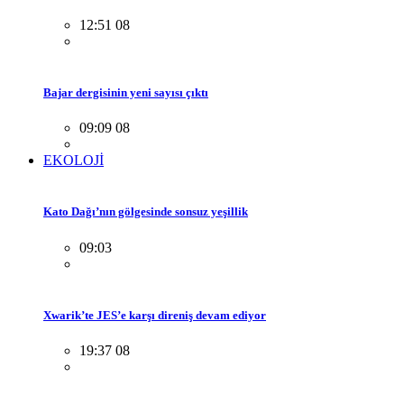
12:51 08
Bajar dergisinin yeni sayısı çıktı
09:09 08
EKOLOJİ
Kato Dağı’nın gölgesinde sonsuz yeşillik
09:03
Xwarik’te JES’e karşı direniş devam ediyor
19:37 08