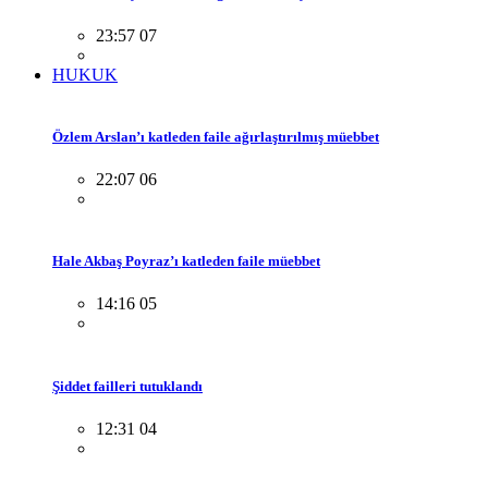
23:57 07
HUKUK
Özlem Arslan’ı katleden faile ağırlaştırılmış müebbet
22:07 06
Hale Akbaş Poyraz’ı katleden faile müebbet
14:16 05
Şiddet failleri tutuklandı
12:31 04