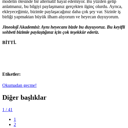
modelin ötesinde bir alternatif hayal edemiyor. Bu yüzden gelip
anlatmanız, bu bilgiyi paylaşmanız gerçekten ilginç olurdu. Ayrıca,
ekleyeceğimiz, bizimle paylaşacağınız daha çok şey var. Sizinle iş
birliği yapmaktan büyük ilham alıyorum ve heyecan duyuyorum.
Jineolojî Akademisi: Aynı heyecanı bizde bu duyuyoruz. Bu keyifli
sohbeti bizimle paylaştığınız için çok teşekkür ederiz.
BİTTİ.
Etiketler:
Okumadan geçme!
Diğer başlıklar
1
/ 41
1
2