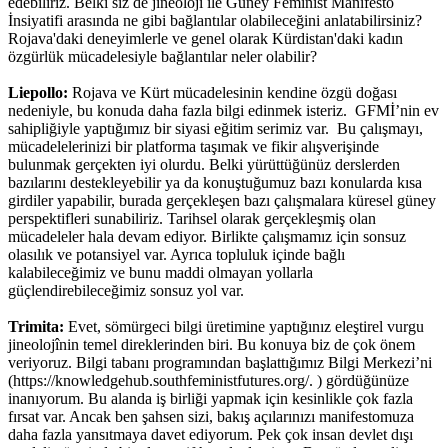
edebiliriz. Belki siz de jineolojî ile Güney Feminist Manifesto
İnsiyatifi arasında ne gibi bağlantılar olabileceğini anlatabilirsiniz?
Rojava'daki deneyimlerle ve genel olarak Kürdistan'daki kadın
özgürlük mücadelesiyle bağlantılar neler olabilir?
Liepollo:
Rojava ve Kürt mücadelesinin kendine özgü doğası
nedeniyle, bu konuda daha fazla bilgi edinmek isteriz. GFMİ’nin ev
sahipliğiyle yaptığımız bir siyasi eğitim serimiz var. Bu çalışmayı,
mücadelelerinizi bir platforma taşımak ve fikir alışverişinde
bulunmak gerçekten iyi olurdu. Belki yürüttüğünüz derslerden
bazılarını destekleyebilir ya da konuştuğumuz bazı konularda kısa
girdiler yapabilir, burada gerçekleşen bazı çalışmalara küresel güney
perspektifleri sunabiliriz. Tarihsel olarak gerçekleşmiş olan
mücadeleler hala devam ediyor. Birlikte çalışmamız için sonsuz
olasılık ve potansiyel var. Ayrıca topluluk içinde bağlı
kalabileceğimiz ve bunu maddi olmayan yollarla
güçlendirebileceğimiz sonsuz yol var.
Trimita:
Evet, sömürgeci bilgi üretimine yaptığınız eleştirel vurgu
jineolojînin temel direklerinden biri. Bu konuya biz de çok önem
veriyoruz. Bilgi tabanı programından başlattığımız Bilgi Merkezi’ni
(https://knowledgehub.southfeministfutures.org/. ) gördüğünüze
inanıyorum. Bu alanda iş birliği yapmak için kesinlikle çok fazla
fırsat var. Ancak ben şahsen sizi, bakış açılarınızı manifestomuza
daha fazla yansıtmaya davet ediyorum. Pek çok insan devlet dışı