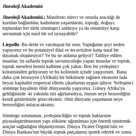
Jineolojî Akademisi
Jineolojî Akademisi.:
Manifesto süreci ve onunla aracılığı ile
kurulan bağlantılar, kadınların yaşamlarını, toprağı, doğayı,
toplumları her türlü sömürgeci saldırıya ya da sömürüye karşı
savunmak için nasıl bir rol oynayabilir?
Liepollo
: Bu derin ve varoluşsal bir soru. Yaptığımız şeyi neden
yapıyoruz ve bu potansiyel ihlal ve tecavüzlere karşı nasıl bir
dayanak oluşturuyor? Ve bu ne anlama geliyor? Tahliye edilen
insanlar, ön saflarda toprak savunuculuğu yapan insanlar ve toprak,
toprak meselesi benim kalbime çok yakın. Ben bir yerleşimci
kolonisinden geliyorum ve bu koloninin içinde yaşıyorum. Bana
daha çok benzeyen (Afrikalı) bir hükümete rağmen ekonomi hala
beyaz kapitalist emperyal ellerin çıkarlarına uygun işliyor. Yerleşimci
sömürge hayalinin öbür dünyasında yaşıyoruz. Güney Afrika'ya
geldiğinizde -ki yakında sizi ağırlamalıyız, bunun neye benzediğini
kendi gözlerinizle göreceksiniz- öbür dünyada yaşamanın neye
benzediğini anlayacaksınız.
Sömürge sorununun, yerleşimciliğin ve toprak haklarının
piyasalaştırılmasının yapı söküme uğratılması için önemli epistemik
araçlar sağladığını düşünüyorum. Dünya Ticaret Örgütü'nün ve
Dünya Bankası'nın büyük toprak parçalarını ipotek ederek ve sonra