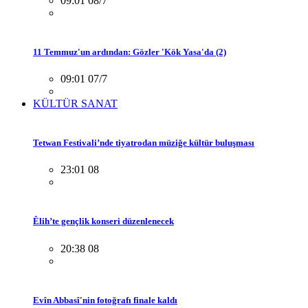
09:01 08/7
11 Temmuz'un ardından: Gözler 'Kök Yasa'da (2)
09:01 07/7
KÜLTÜR SANAT
Tetwan Festivali’nde tiyatrodan müziğe kültür buluşması
23:01 08
Êlih’te gençlik konseri düzenlenecek
20:38 08
Evîn Abbasî'nin fotoğrafı finale kaldı