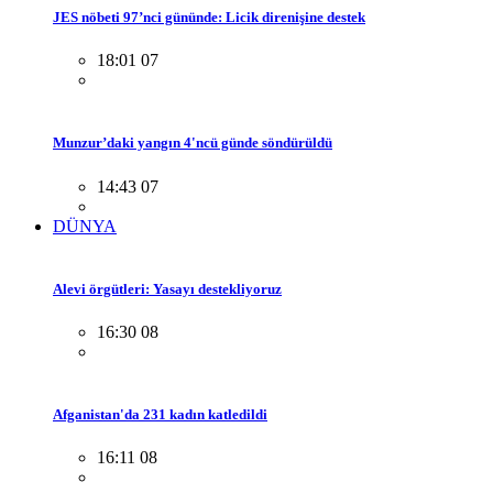
JES nöbeti 97’nci gününde: Licik direnişine destek
18:01 07
Munzur’daki yangın 4'ncü günde söndürüldü
14:43 07
DÜNYA
Alevi örgütleri: Yasayı destekliyoruz
16:30 08
Afganistan'da 231 kadın katledildi
16:11 08