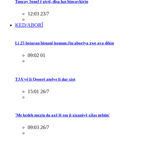
Tuncay Sonel ê girtî, dîsa hat binçavkirin
12:03 23/7
KED/ABORÎ
Li 25 bajaran bîstanê komun:Jin aboriya xwe ava dikin
09:02 01
TJA'yê li Qoserê atolye li dar xist
15:01 26/7
'Me kedek mezin da axê lê em ji xizaniyê xilas nebûn'
09:03 26/7