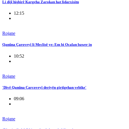
Li dijî hişbirê Kargeha Zarokan hat lidarxisitn
12:15
Rojane
Qanûna Çaroveyî li Meclisê ye: Em bi Ocalan bawer in
10:52
Rojane
'Divê Qanûna Çarçoveyî deriyên girtîgehan vebike'
09:06
Rojane