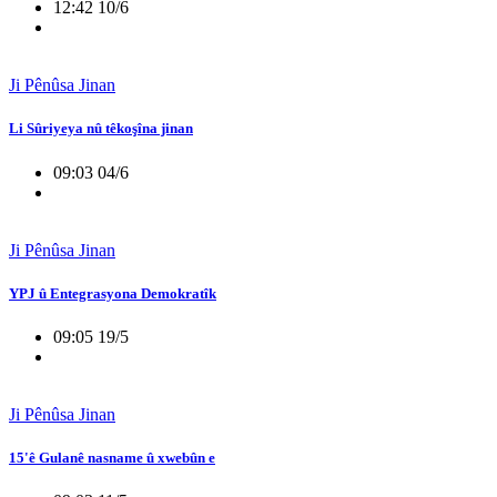
12:42 10/6
Ji Pênûsa Jinan
Li Sûriyeya nû têkoşîna jinan
09:03 04/6
Ji Pênûsa Jinan
YPJ û Entegrasyona Demokratîk
09:05 19/5
Ji Pênûsa Jinan
15'ê Gulanê nasname û xwebûn e