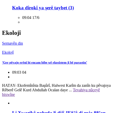
Koka dîrokî ya şerê taybet (3)
09:04 17/6
Ekolojî
Sernavên din
Ekolojî
‘Ger pêvajo erênî bi encam bibe wê ekosîstem jî bê parastin’
09:03 04
HATAY- Ekofemînîsta Başûrî, Halwest Karîm da zanîn ku pêvajoya
Rêberê Gelê Kurd Abdullah Ocalan daye ...
Tevahiya nûçeyê
bixwîne
Li Xwarikê nobeda li dijî JES’ê di roja 88’an