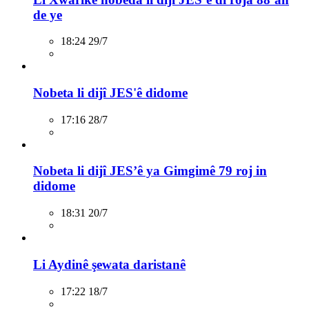
de ye
18:24 29/7
Nobeta li dijî JES'ê didome
17:16 28/7
Nobeta li dijî JES’ê ya Gimgimê 79 roj in
didome
18:31 20/7
Li Aydinê şewata daristanê
17:22 18/7