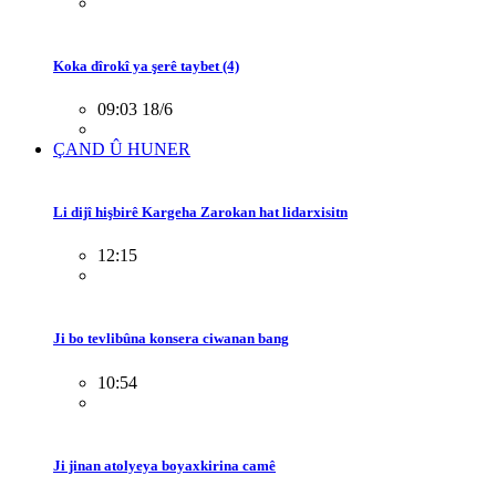
Koka dîrokî ya şerê taybet (4)
09:03 18/6
ÇAND Û HUNER
Li dijî hişbirê Kargeha Zarokan hat lidarxisitn
12:15
Ji bo tevlibûna konsera ciwanan bang
10:54
Ji jinan atolyeya boyaxkirina camê