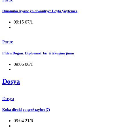
Dînamîka jiyanê ya ciwantiyê: Leyla Şaylemez
09:15 07/1
Portre
Fîdan Dogan: Diplomasî, bîr û têkoşîna jinan
09:06 06/1
Dosya
Dosya
Koka dîrokî ya şerê taybet (7)
09:04 21/6