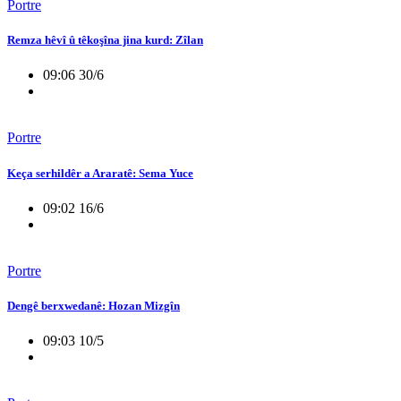
Portre
Remza hêvî û têkoşîna jina kurd: Zîlan
09:06 30/6
Portre
Keça serhildêr a Araratê: Sema Yuce
09:02 16/6
Portre
Dengê berxwedanê: Hozan Mizgîn
09:03 10/5