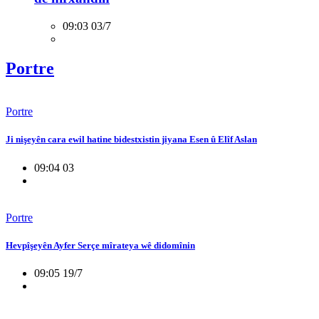
09:03 03/7
Portre
Portre
Ji nişeyên cara ewil hatine bidestxistin jiyana Esen û Elîf Aslan
09:04 03
Portre
Hevpîşeyên Ayfer Serçe mîrateya wê didomînin
09:05 19/7