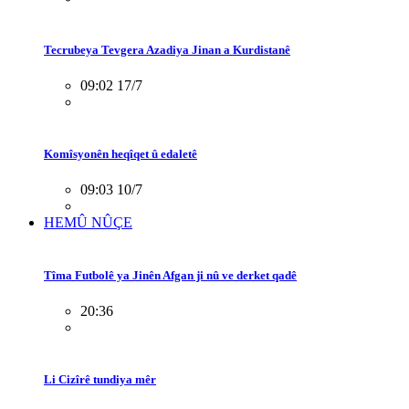
Tecrubeya Tevgera Azadiya Jinan a Kurdistanê
09:02 17/7
Komîsyonên heqîqet û edaletê
09:03 10/7
HEMÛ NÛÇE
Tîma Futbolê ya Jinên Afgan ji nû ve derket qadê
20:36
Li Cizîrê tundiya mêr