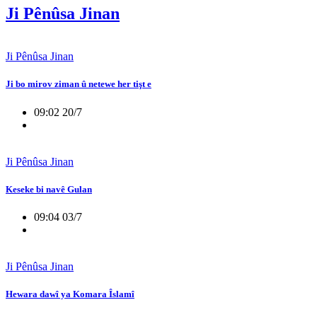
Ji Pênûsa Jinan
Ji Pênûsa Jinan
Ji bo mirov ziman û netewe her tişt e
09:02 20/7
Ji Pênûsa Jinan
Keseke bi navê Gulan
09:04 03/7
Ji Pênûsa Jinan
Hewara dawî ya Komara Îslamî