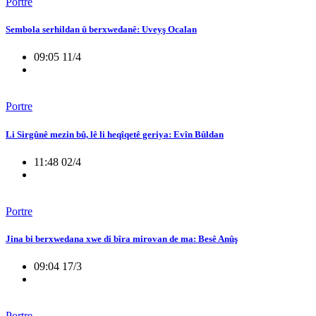
Portre
Sembola serhildan û berxwedanê: Uveyş Ocalan
09:05 11/4
Portre
Li Sirgûnê mezin bû, lê li heqîqetê geriya: Evîn Bûldan
11:48 02/4
Portre
Jina bi berxwedana xwe di bîra mirovan de ma: Besê Anûş
09:04 17/3
Portre