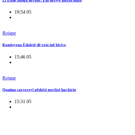
Li Êlihê banga hevpar: Em hêviyê mezin bikin
19:54 05
Rojane
Komîsyona Edaletê dê roja înê bicive
15:46 05
Rojane
Qanûna çarçoveyî pêşkêşî meclisê hat kirin
15:31 05