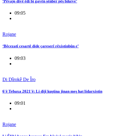
‘Pêvajo divê êdî bi gavên şênber pêş bikeve’
09:05
Rojane
‘Bêcezatî cesartê dide çareserî rêxistinbûn e’
09:03
Di Dîrokê De Îro
6'ê Tebaxa 2021'ê: Li dijî kuştina jinan meş hat lidarxistin
09:01
Rojane