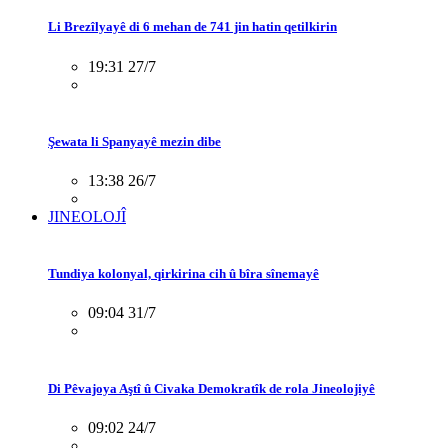
Li Brezîlyayê di 6 mehan de 741 jin hatin qetilkirin
19:31 27/7
Şewata li Spanyayê mezin dibe
13:38 26/7
JINEOLOJÎ
Tundiya kolonyal, qirkirina cih û bîra sînemayê
09:04 31/7
Di Pêvajoya Aştî û Civaka Demokratîk de rola Jineolojiyê
09:02 24/7