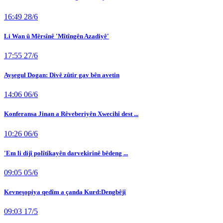
16:49 28/6
Li Wan û Mêrsînê 'Mîtîngên Azadiyê'
17:55 27/6
Ayşegul Dogan: Divê zûtir gav bên avetin
14:06 06/6
Konferansa Jinan a Rêveberiyên Xwecihî dest ...
10:26 06/6
'Em li dijî polîtîkayên darvekirinê bêdeng ...
09:05 05/6
Kevneşopiya qedîm a çanda Kurd:Dengbêjî
09:03 17/5