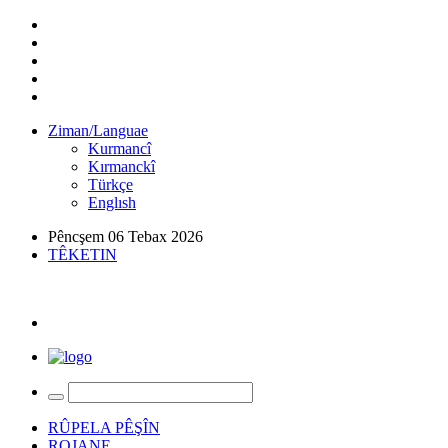
Ziman/Languae
Kurmancî
Kırmanckî
Türkçe
Englısh
Pêncşem 06 Tebax 2026
TÊKETIN
RÛPELA PÊŞÎN
ROJANE