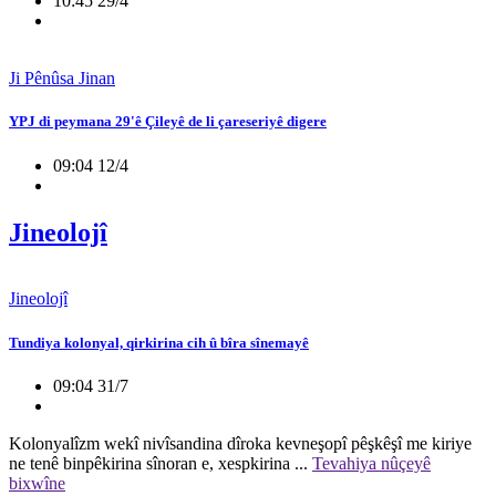
10:45 29/4
Ji Pênûsa Jinan
YPJ di peymana 29'ê Çileyê de li çareseriyê digere
09:04 12/4
Jineolojî
Jineolojî
Tundiya kolonyal, qirkirina cih û bîra sînemayê
09:04 31/7
Kolonyalîzm wekî nivîsandina dîroka kevneşopî pêşkêşî me kiriye
ne tenê binpêkirina sînoran e, xespkirina ...
Tevahiya nûçeyê
bixwîne