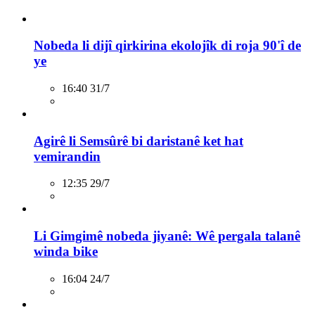
Nobeda li dijî qirkirina ekolojîk di roja 90'î de
ye
16:40 31/7
Agirê li Semsûrê bi daristanê ket hat
vemirandin
12:35 29/7
Li Gimgimê nobeda jiyanê: Wê pergala talanê
winda bike
16:04 24/7