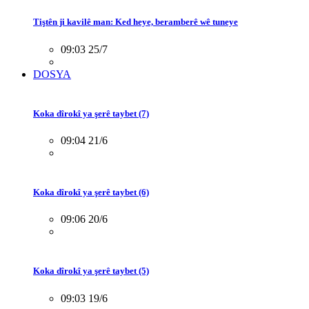
Tiştên ji kavilê man: Ked heye, beramberê wê tuneye
09:03 25/7
DOSYA
Koka dîrokî ya şerê taybet (7)
09:04 21/6
Koka dîrokî ya şerê taybet (6)
09:06 20/6
Koka dîrokî ya şerê taybet (5)
09:03 19/6