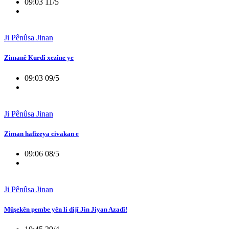
09:03 11/5
Ji Pênûsa Jinan
Zimanê Kurdî xezîne ye
09:03 09/5
Ji Pênûsa Jinan
Ziman hafizeya civakan e
09:06 08/5
Ji Pênûsa Jinan
Mûşekên pembe yên li dijî Jin Jiyan Azadî!