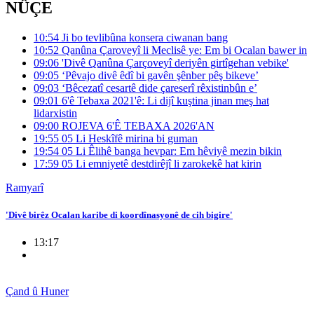
NÛÇE
10:54
Ji bo tevlibûna konsera ciwanan bang
10:52
Qanûna Çaroveyî li Meclisê ye: Em bi Ocalan bawer in
09:06
'Divê Qanûna Çarçoveyî deriyên girtîgehan vebike'
09:05
‘Pêvajo divê êdî bi gavên şênber pêş bikeve’
09:03
‘Bêcezatî cesartê dide çareserî rêxistinbûn e’
09:01
6'ê Tebaxa 2021'ê: Li dijî kuştina jinan meş hat
lidarxistin
09:00
ROJEVA 6'Ê TEBAXA 2026'AN
19:55 05
Li Heskîfê mirina bi guman
19:54 05
Li Êlihê banga hevpar: Em hêviyê mezin bikin
17:59 05
Li emniyetê destdirêjî li zarokekê hat kirin
Ramyarî
'Divê birêz Ocalan karibe di koordînasyonê de cih bigire'
13:17
Çand û Huner