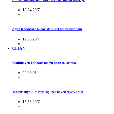
18:24 29/7
Agirê li Semsûrê bi daristanê ket hat vemirandin
12:35 29/7
CÎHAN
‘Polîtîkayên Talîbanê mafên jinan înkar dike’
22:08 01
Tenduristiya Bîbî Nur Rîgî ber bi xetereyê ve diçe
15:56 29/7