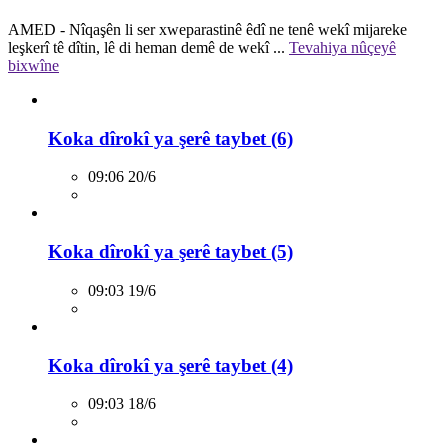
AMED - Nîqaşên li ser xweparastinê êdî ne tenê wekî mijareke
leşkerî tê dîtin, lê di heman demê de wekî ...
Tevahiya nûçeyê
bixwîne
Koka dîrokî ya şerê taybet (6)
09:06 20/6
Koka dîrokî ya şerê taybet (5)
09:03 19/6
Koka dîrokî ya şerê taybet (4)
09:03 18/6