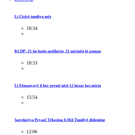
Li Cizîrê tundiya mêr
18:34
KCDP: 25 jin hatin qetilkirin, 31 mirinên bi guman
18:33
Li Elmanyayê ji ber germê nêzî 12 hezar kes mirin
15:54
Şaredariya Peyasê Têkoşîna li Dijî Tundiyê didomîne
12:06