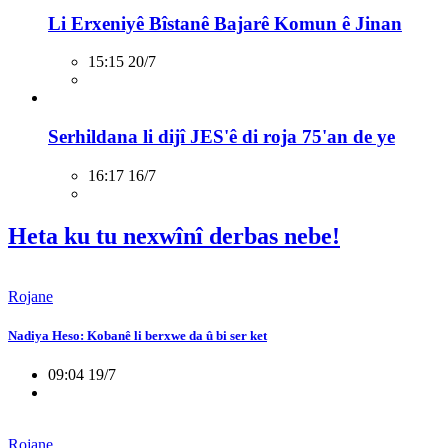
Li Erxeniyê Bîstanê Bajarê Komun ê Jinan
15:15 20/7
Serhildana li dijî JES'ê di roja 75'an de ye
16:17 16/7
Heta ku tu nexwînî derbas nebe!
Rojane
Nadiya Heso: Kobanê li berxwe da û bi ser ket
09:04 19/7
Rojane