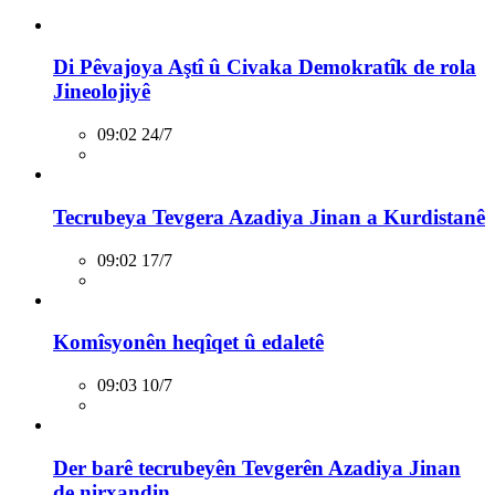
Di Pêvajoya Aştî û Civaka Demokratîk de rola
Jineolojiyê
09:02 24/7
Tecrubeya Tevgera Azadiya Jinan a Kurdistanê
09:02 17/7
Komîsyonên heqîqet û edaletê
09:03 10/7
Der barê tecrubeyên Tevgerên Azadiya Jinan
de nirxandin