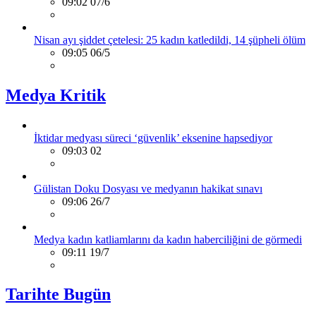
09:02 07/6
Nisan ayı şiddet çetelesi: 25 kadın katledildi, 14 şüpheli ölüm
09:05 06/5
Medya Kritik
İktidar medyası süreci ‘güvenlik’ eksenine hapsediyor
09:03 02
Gülistan Doku Dosyası ve medyanın hakikat sınavı
09:06 26/7
Medya kadın katliamlarını da kadın haberciliğini de görmedi
09:11 19/7
Tarihte Bugün