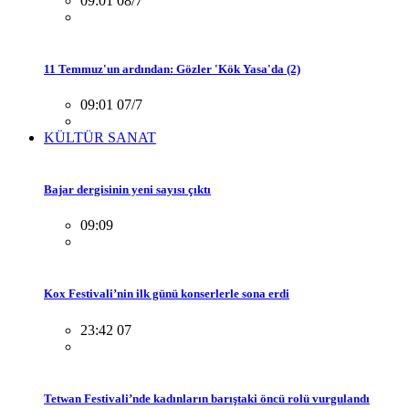
09:01 08/7
11 Temmuz'un ardından: Gözler 'Kök Yasa'da (2)
09:01 07/7
KÜLTÜR SANAT
Bajar dergisinin yeni sayısı çıktı
09:09
Kox Festivali’nin ilk günü konserlerle sona erdi
23:42 07
Tetwan Festivali’nde kadınların barıştaki öncü rolü vurgulandı