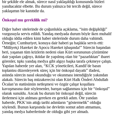
bir şekilde ele almak, sürece nasıl yaklaşıldığı konusunda bizleri
yanıltacaktır elbette. Bu durum yalnızca bir tercih değil, sürece
yaklaşımın bir kanıtıdır da.
Önkoşul mu gereklilik mi?
Diğer haber sitelerinde de çoğunlukla açıklama, “isim değişikliği”
vurgusuyla servis edildi. Yandaş medyada durum böyle iken muhalif
olduğu iddia edilen kimi haber sitelerinde durum daha vahimdi.
Örneğin; Cumhuriyet, konuya dair haberi şu başlıkla servis etti:
“Milliyetçi Hareket ile Apocu Hareket işbaşında!” Sürecin başından
beri, yaşanan tüm krizlerin nedeni olan Kürt sorununun çözümüne
dair yapılan çağrıyı, iktidar ile yapılmış olan bir “pazarlıktan” ibaret
görenler, tıpkı yandaş medya gibi algıyı başka tarafa çekmeye çalıştı.
Yapılan haberde yer alan, “KCK yöneticileri, Kandil’de basın
toplantısı düzenleyerek süreç için bir önkoşul dayattı” ifadesi,
aslında sürecin nasıl okunduğu ve okunması istendiğiyle yakından
alakalı. Sürecin baş müzakerecisi olan Kürt Halk Önderi Abdullah
Öcalan’ın statüsünün netleşmesi ve özgür çalışır koşullara
kavuşmasına dair söylenenler, barışın sağlanması için bir “önkoşul”
olarak sunuldu. Ancak bu durum bir önkoşul değil, sürecin
ilerlemesi için atılması gereken en gerekli adım. Öte yandan
haberde, PKK’nin attığı tarihi adımların “göstermelik” olduğu
söylendi. Bunun karşısında ise devletin somut adım atmaması,
yandaş medya haberlerinde de olduğu gibi yer almadı.