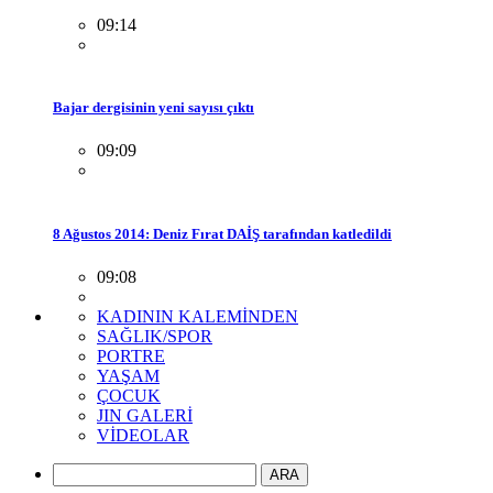
09:14
Bajar dergisinin yeni sayısı çıktı
09:09
8 Ağustos 2014: Deniz Fırat DAİŞ tarafından katledildi
09:08
KADININ KALEMİNDEN
SAĞLIK/SPOR
PORTRE
YAŞAM
ÇOCUK
JIN GALERİ
VİDEOLAR
ARA