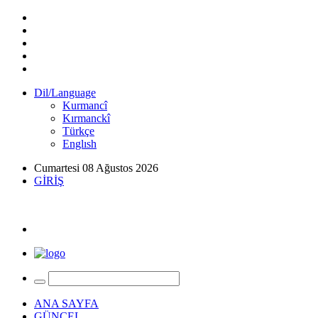
Dil/Language
Kurmancî
Kırmanckî
Türkçe
Englısh
Cumartesi 08 Ağustos 2026
GİRİŞ
ANA SAYFA
GÜNCEL