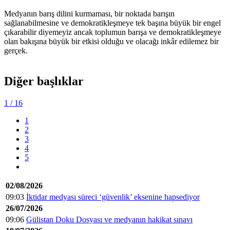
Medyanın barış dilini kurmaması, bir noktada barışın
sağlanabilmesine ve demokratikleşmeye tek başına büyük bir engel
çıkarabilir diyemeyiz ancak toplumun barışa ve demokratikleşmeye
olan bakışına büyük bir etkisi olduğu ve olacağı inkâr edilemez bir
gerçek.
Diğer başlıklar
1
/ 16
1
2
3
4
5
02/08/2026
09:03
İktidar medyası süreci ‘güvenlik’ eksenine hapsediyor
26/07/2026
09:06
Gülistan Doku Dosyası ve medyanın hakikat sınavı