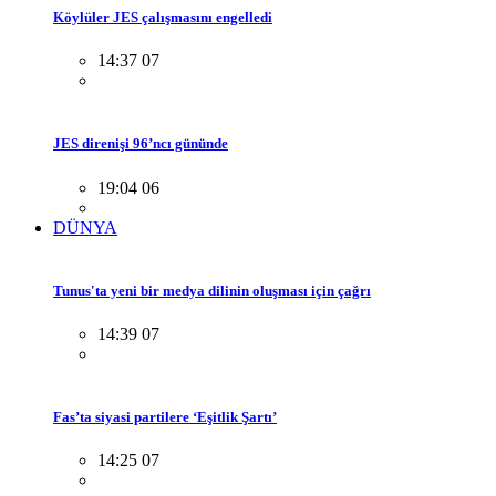
Köylüler JES çalışmasını engelledi
14:37 07
JES direnişi 96’ncı gününde
19:04 06
DÜNYA
Tunus'ta yeni bir medya dilinin oluşması için çağrı
14:39 07
Fas’ta siyasi partilere ‘Eşitlik Şartı’
14:25 07