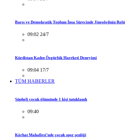
Barış ve Demokratik Toplum İnşa Sürecinde Jineolojînin Rolü
09:02 24/7
Kürdistan Kadın Özgürlük Hareketi Deneyimi
09:04 17/7
TÜM HABERLER
Şüpheli çocuk ölümünde 1 kişi tutuklandı
09:40
Körhat Mahallesi’nde çocuk spor şenliği