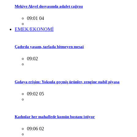
Mekiye Akyel dosyasında adalet çağrısı
09:01 04
EMEK/EKONOMİ
Çadırda yaşam, tarlada bitmeyen mesai
09:02
Gıdaya erişim: Yoksula geçmiş ürünler, zengine stabil piyasa
09:02 05
Kadınlar her mahallede komün bostanı istiyor
09:06 02