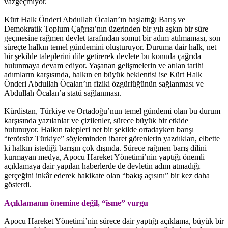
vazgeçmiyor.
Kürt Halk Önderi Abdullah Öcalan’ın başlattığı Barış ve
Demokratik Toplum Çağrısı’nın üzerinden bir yılı aşkın bir süre
geçmesine rağmen devlet tarafından somut bir adım atılmaması, son
süreçte halkın temel gündemini oluşturuyor. Duruma dair halk, net
bir şekilde taleplerini dile getirerek devlete bu konuda çağrıda
bulunmaya devam ediyor. Yaşanan gelişmelerin ve atılan tarihi
adımların karşısında, halkın en büyük beklentisi ise Kürt Halk
Önderi Abdullah Öcalan’ın fiziki özgürlüğünün sağlanması ve
Abdullah Öcalan’a statü sağlanması.
Kürdistan, Türkiye ve Ortadoğu’nun temel gündemi olan bu durum
karşısında yazılanlar ve çizilenler, sürece büyük bir etkide
bulunuyor. Halkın talepleri net bir şekilde ortadayken barışı
“terörsüz Türkiye” söyleminden ibaret görenlerin yazdıkları, elbette
ki halkın istediği barışın çok dışında. Sürece rağmen barış dilini
kurmayan medya, Apocu Hareket Yönetimi’nin yaptığı önemli
açıklamaya dair yapılan haberlerde de devletin adım atmadığı
gerçeğini inkâr ederek hakikate olan “bakış açısını” bir kez daha
gösterdi.
Açıklamanın önemine değil, “isme” vurgu
Apocu Hareket Yönetimi’nin sürece dair yaptığı açıklama, büyük bir