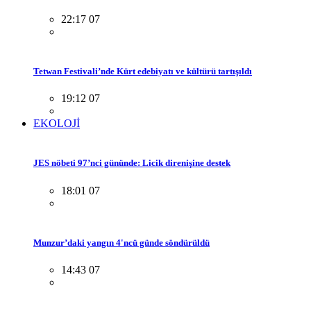
22:17 07
Tetwan Festivali’nde Kürt edebiyatı ve kültürü tartışıldı
19:12 07
EKOLOJİ
JES nöbeti 97’nci gününde: Licik direnişine destek
18:01 07
Munzur’daki yangın 4'ncü günde söndürüldü
14:43 07