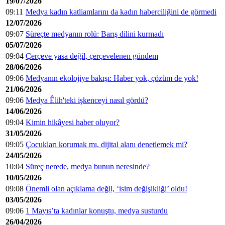
19/07/2026
09:11
Medya kadın katliamlarını da kadın haberciliğini de görmedi
12/07/2026
09:07
Süreçte medyanın rolü: Barış dilini kurmadı
05/07/2026
09:04
Çerçeve yasa değil, çerçevelenen gündem
28/06/2026
09:06
Medyanın ekolojiye bakışı: Haber yok, çözüm de yok!
21/06/2026
09:06
Medya Êlih'teki işkenceyi nasıl gördü?
14/06/2026
09:04
Kimin hikâyesi haber oluyor?
31/05/2026
09:05
Çocukları korumak mı, dijital alanı denetlemek mi?
24/05/2026
10:04
Süreç nerede, medya bunun neresinde?
10/05/2026
09:08
Önemli olan açıklama değil, ‘isim değişikliği’ oldu!
03/05/2026
09:06
1 Mayıs’ta kadınlar konuştu, medya susturdu
26/04/2026