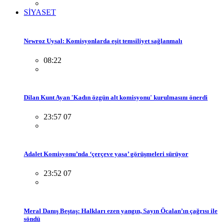
SİYASET
Newroz Uysal: Komisyonlarda eşit temsiliyet sağlanmalı
08:22
Dilan Kunt Ayan 'Kadın özgün alt komisyonu' kurulmasını önerdi
23:57 07
Adalet Komisyonu’nda ‘çerçeve yasa’ görüşmeleri sürüyor
23:52 07
Meral Danış Beştaş: Halkları ezen yangın, Sayın Öcalan’ın çağrısı ile
söndü