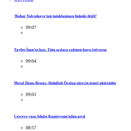
‘Bahar Yalçınkaya’nın tutuklanması hukuki değil’
09:07
Taybet İnan’ın kızı: Tüm acılara rağmen barış istiyoruz
09:04
Meral Danış Beştaş: Abdullah Öcalan sürecin temel aktörüdür
09:01
Çerçeve yasa Adalet Komisyonu’ndan geçti
08:57