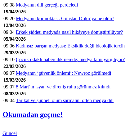
09:08
Medyanın dili gerçeği perdeledi
19/04/2026
09:20
Medyanın kör noktası: Gülistan Doku’ya ne oldu?
12/04/2026
09:04
Erkek şiddeti medyada nasıl hikâyeye dönüştürülüyor?
05/04/2026
09:06
Kadınsız barışın medyası: Eksiklik değil ideolojik tercih
29/03/2026
09:10
Çocuk odaklı habercilik nerede; medya kimi yargılıyor?
22/03/2026
09:07
Medyanın ‘güvenlik önlemi’: Newroz görülmedi
15/03/2026
09:07
8 Mart’ın isyan ve direniş ruhu görünmez kılındı
08/03/2026
09:04
Tarikat ve şüpheli ölüm sarmalını örten medya dili
Okumadan geçme!
Güncel