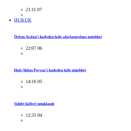
21:11 07
HUKUK
Özlem Arslan’ı katleden faile ağırlaştırılmış müebbet
22:07 06
Hale Akbaş Poyraz’ı katleden faile müebbet
14:16 05
Şiddet failleri tutuklandı
12:31 04