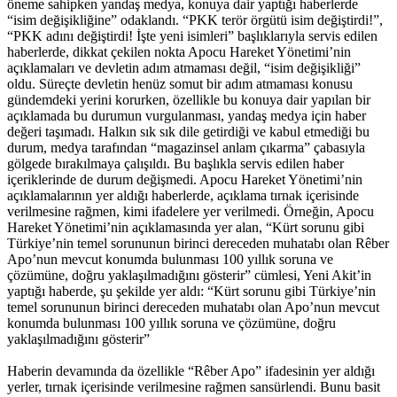
öneme sahipken yandaş medya, konuya dair yaptığı haberlerde
“isim değişikliğine” odaklandı. “PKK terör örgütü isim değiştirdi!”,
“PKK adını değiştirdi! İşte yeni isimleri” başlıklarıyla servis edilen
haberlerde, dikkat çekilen nokta Apocu Hareket Yönetimi’nin
açıklamaları ve devletin adım atmaması değil, “isim değişikliği”
oldu. Süreçte devletin henüz somut bir adım atmaması konusu
gündemdeki yerini korurken, özellikle bu konuya dair yapılan bir
açıklamada bu durumun vurgulanması, yandaş medya için haber
değeri taşımadı. Halkın sık sık dile getirdiği ve kabul etmediği bu
durum, medya tarafından “magazinsel anlam çıkarma” çabasıyla
gölgede bırakılmaya çalışıldı. Bu başlıkla servis edilen haber
içeriklerinde de durum değişmedi. Apocu Hareket Yönetimi’nin
açıklamalarının yer aldığı haberlerde, açıklama tırnak içerisinde
verilmesine rağmen, kimi ifadelere yer verilmedi. Örneğin, Apocu
Hareket Yönetimi’nin açıklamasında yer alan, “Kürt sorunu gibi
Türkiye’nin temel sorununun birinci dereceden muhatabı olan Rêber
Apo’nun mevcut konumda bulunması 100 yıllık soruna ve
çözümüne, doğru yaklaşılmadığını gösterir” cümlesi, Yeni Akit’in
yaptığı haberde, şu şekilde yer aldı: “Kürt sorunu gibi Türkiye’nin
temel sorununun birinci dereceden muhatabı olan Apo’nun mevcut
konumda bulunması 100 yıllık soruna ve çözümüne, doğru
yaklaşılmadığını gösterir”
Haberin devamında da özellikle “Rêber Apo” ifadesinin yer aldığı
yerler, tırnak içerisinde verilmesine rağmen sansürlendi. Bunu basit