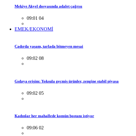
Mekiye Akyel dosyasında adalet çağrısı
09:01 04
EMEK/EKONOMİ
Çadırda yaşam, tarlada bitmeyen mesai
09:02 08
Gıdaya erişim: Yoksula geçmiş ürünler, zengine stabil piyasa
09:02 05
Kadınlar her mahallede komün bostanı istiyor
09:06 02