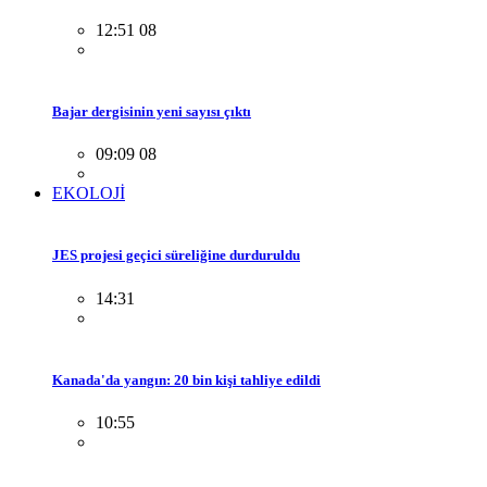
12:51 08
Bajar dergisinin yeni sayısı çıktı
09:09 08
EKOLOJİ
JES projesi geçici süreliğine durduruldu
14:31
Kanada'da yangın: 20 bin kişi tahliye edildi
10:55