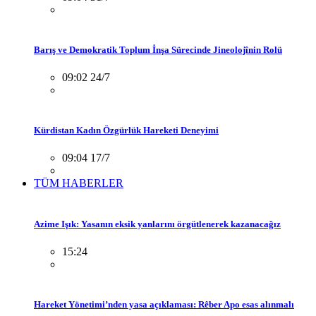
Barış ve Demokratik Toplum İnşa Sürecinde Jineolojînin Rolü
09:02 24/7
Kürdistan Kadın Özgürlük Hareketi Deneyimi
09:04 17/7
TÜM HABERLER
Azime Işık: Yasanın eksik yanlarını örgütlenerek kazanacağız
15:24
Hareket Yönetimi’nden yasa açıklaması: Rêber Apo esas alınmalı