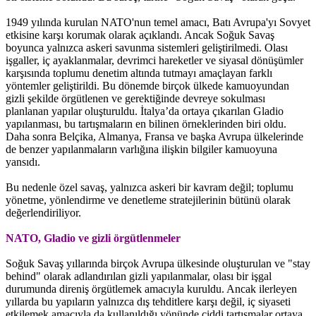
1949 yılında kurulan NATO'nun temel amacı, Batı Avrupa'yı Sovyet
etkisine karşı korumak olarak açıklandı. Ancak Soğuk Savaş
boyunca yalnızca askeri savunma sistemleri geliştirilmedi. Olası
işgaller, iç ayaklanmalar, devrimci hareketler ve siyasal dönüşümler
karşısında toplumu denetim altında tutmayı amaçlayan farklı
yöntemler geliştirildi. Bu dönemde birçok ülkede kamuoyundan
gizli şekilde örgütlenen ve gerektiğinde devreye sokulması
planlanan yapılar oluşturuldu. İtalya’da ortaya çıkarılan Gladio
yapılanması, bu tartışmaların en bilinen örneklerinden biri oldu.
Daha sonra Belçika, Almanya, Fransa ve başka Avrupa ülkelerinde
de benzer yapılanmaların varlığına ilişkin bilgiler kamuoyuna
yansıdı.
Bu nedenle özel savaş, yalnızca askeri bir kavram değil; toplumu
yönetme, yönlendirme ve denetleme stratejilerinin bütünü olarak
değerlendiriliyor.
NATO, Gladio ve gizli örgütlenmeler
Soğuk Savaş yıllarında birçok Avrupa ülkesinde oluşturulan ve "stay
behind" olarak adlandırılan gizli yapılanmalar, olası bir işgal
durumunda direniş örgütlemek amacıyla kuruldu. Ancak ilerleyen
yıllarda bu yapıların yalnızca dış tehditlere karşı değil, iç siyaseti
etkilemek amacıyla da kullanıldığı yönünde ciddi tartışmalar ortaya