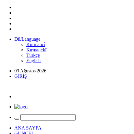
Dil/Language
Kurmancî
Kırmanckî
Türkçe
Englısh
09 Ağustos 2026
GİRİŞ
ANA SAYFA
GÜNCEL