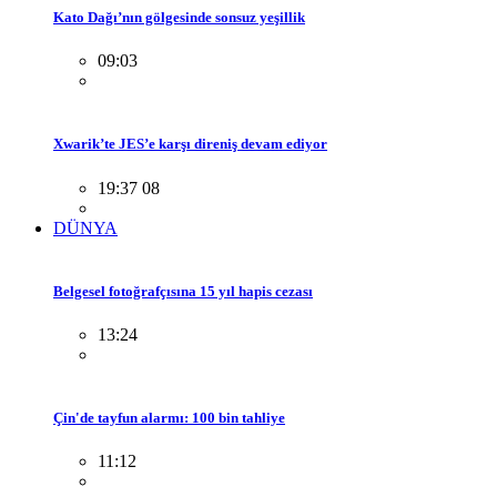
Kato Dağı’nın gölgesinde sonsuz yeşillik
09:03
Xwarik’te JES’e karşı direniş devam ediyor
19:37 08
DÜNYA
Belgesel fotoğrafçısına 15 yıl hapis cezası
13:24
Çin'de tayfun alarmı: 100 bin tahliye
11:12