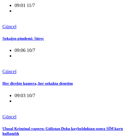
09:01 11/7
Güncel
Sokağın gündemi: Süreç
09:06 10/7
Güncel
Her direkte kamera, her sokakta denetim
09:03 10/7
Güncel
Ulusal Kriminal raporu: Gülistan Doku kaybolduktan sonra SİM kartı
kullanıldı