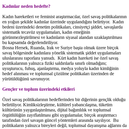
Kadınlar neden hedefte?
Kadın hareketleri ve feminist araştırmacılar, özel savaş politikalarının
en yoğun şekilde kadınlar üzerinde uygulandığını belirtiyor. Kadın
bedeni üzerindeki denetim politikaları, cinsiyetçi şiddet, savaşlarda
sistematik tecavüz uygulamaları, kadın emeğinin
görünmezleştirilmesi ve kadınların siyasal alandan uzaklaştırılması
bu kapsamda değerlendiriliyor.
Bosna Hersek, Ruanda, Irak ve Suriye başta olmak üzere birçok
savaş bölgesinde kadınlara yönelik sistematik şiddet uygulamaları
uluslararası raporlara yansıdı. Kürt kadın hareketi ise özel savaş
politikalarının yalnızca fiziki saldırılarla sınırlı olmadığını;
uyuşturucu, fuhuş, ajanlaştırma, medya yoluyla kadın kimliğinin
hedef alınması ve toplumsal çözülme politikaları üzerinden de
yürütüldüğünü savunuyor.
Gençler ve toplum üzerindeki etkileri
Özel savaş politikalarının hedeflerinden bir diğerinin gençlik olduğu
belirtiliyor. Kimliksizleştirme, kültürel yabancılaşma, tüketim
kültürünün yaygınlaştırılması, dijital bağımlılık ve toplumsal
örgütlülüğün zayıflatılması gibi uygulamalar, birçok araştırmacı
tarafından özel savaşın güncel yöntemleri arasında sayılıyor. Bu
politikaların yalnızca bireyleri değil, toplumsal dayanışma ağlarını da