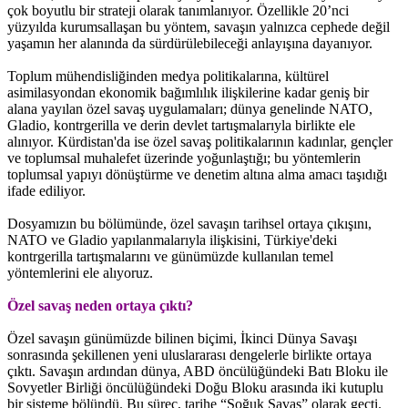
çok boyutlu bir strateji olarak tanımlanıyor. Özellikle 20’nci
yüzyılda kurumsallaşan bu yöntem, savaşın yalnızca cephede değil
yaşamın her alanında da sürdürülebileceği anlayışına dayanıyor.
Toplum mühendisliğinden medya politikalarına, kültürel
asimilasyondan ekonomik bağımlılık ilişkilerine kadar geniş bir
alana yayılan özel savaş uygulamaları; dünya genelinde NATO,
Gladio, kontrgerilla ve derin devlet tartışmalarıyla birlikte ele
alınıyor. Kürdistan'da ise özel savaş politikalarının kadınlar, gençler
ve toplumsal muhalefet üzerinde yoğunlaştığı; bu yöntemlerin
toplumsal yapıyı dönüştürme ve denetim altına alma amacı taşıdığı
ifade ediliyor.
Dosyamızın bu bölümünde, özel savaşın tarihsel ortaya çıkışını,
NATO ve Gladio yapılanmalarıyla ilişkisini, Türkiye'deki
kontrgerilla tartışmalarını ve günümüzde kullanılan temel
yöntemlerini ele alıyoruz.
Özel savaş neden ortaya çıktı?
Özel savaşın günümüzde bilinen biçimi, İkinci Dünya Savaşı
sonrasında şekillenen yeni uluslararası dengelerle birlikte ortaya
çıktı. Savaşın ardından dünya, ABD öncülüğündeki Batı Bloku ile
Sovyetler Birliği öncülüğündeki Doğu Bloku arasında iki kutuplu
bir sisteme bölündü. Bu süreç, tarihe “Soğuk Savaş” olarak geçti.