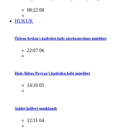
08:22 08
HUKUK
Özlem Arslan’ı katleden faile ağırlaştırılmış müebbet
22:07 06
Hale Akbaş Poyraz’ı katleden faile müebbet
14:16 05
Şiddet failleri tutuklandı
12:31 04