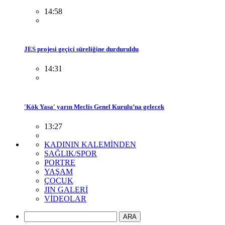
14:58
JES projesi geçici süreliğine durduruldu
14:31
'Kök Yasa' yarın Meclis Genel Kurulu’na gelecek
13:27
KADININ KALEMİNDEN
SAĞLIK/SPOR
PORTRE
YAŞAM
ÇOCUK
JIN GALERİ
VİDEOLAR
ARA