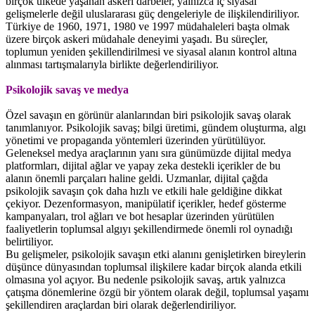
birçok ülkede yaşanan askeri darbeler, yalnızca iç siyasal
gelişmelerle değil uluslararası güç dengeleriyle de ilişkilendiriliyor.
Türkiye de 1960, 1971, 1980 ve 1997 müdahaleleri başta olmak
üzere birçok askeri müdahale deneyimi yaşadı. Bu süreçler,
toplumun yeniden şekillendirilmesi ve siyasal alanın kontrol altına
alınması tartışmalarıyla birlikte değerlendiriliyor.
Psikolojik savaş ve medya
Özel savaşın en görünür alanlarından biri psikolojik savaş olarak
tanımlanıyor. Psikolojik savaş; bilgi üretimi, gündem oluşturma, algı
yönetimi ve propaganda yöntemleri üzerinden yürütülüyor.
Geleneksel medya araçlarının yanı sıra günümüzde dijital medya
platformları, dijital ağlar ve yapay zeka destekli içerikler de bu
alanın önemli parçaları haline geldi. Uzmanlar, dijital çağda
psikolojik savaşın çok daha hızlı ve etkili hale geldiğine dikkat
çekiyor. Dezenformasyon, manipülatif içerikler, hedef gösterme
kampanyaları, trol ağları ve bot hesaplar üzerinden yürütülen
faaliyetlerin toplumsal algıyı şekillendirmede önemli rol oynadığı
belirtiliyor.
Bu gelişmeler, psikolojik savaşın etki alanını genişletirken bireylerin
düşünce dünyasından toplumsal ilişkilere kadar birçok alanda etkili
olmasına yol açıyor. Bu nedenle psikolojik savaş, artık yalnızca
çatışma dönemlerine özgü bir yöntem olarak değil, toplumsal yaşamı
şekillendiren araçlardan biri olarak değerlendiriliyor.