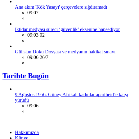
Ana akım 'Kök Yasayı' çerçevelere sığdıramadı
09:07
İktidar medyası süreci ‘güvenlik’ eksenine hapsediyor
09:03 02
Gülistan Doku Dosyası ve medyanın hakikat sınavı
09:06 26/7
Tarihte Bugün
9 Ağustos 1956: Güney Afrikalı kadınlar apartheid’e karşı
yürüdü
09:06
Hakkımızda
Künye