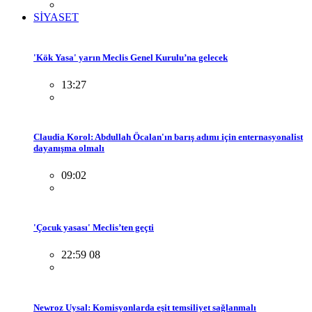
SİYASET
'Kök Yasa' yarın Meclis Genel Kurulu’na gelecek
13:27
Claudia Korol: Abdullah Öcalan'ın barış adımı için enternasyonalist
dayanışma olmalı
09:02
'Çocuk yasası' Meclis’ten geçti
22:59 08
Newroz Uysal: Komisyonlarda eşit temsiliyet sağlanmalı