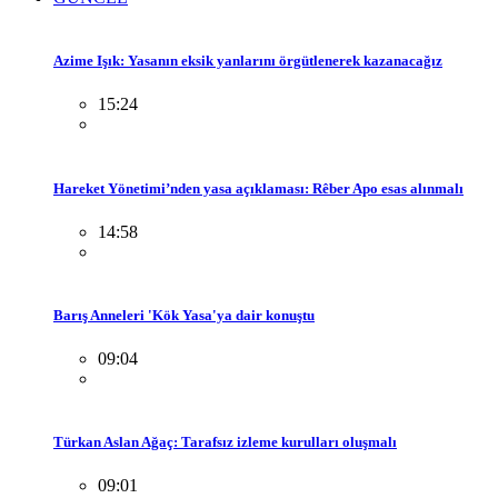
Azime Işık: Yasanın eksik yanlarını örgütlenerek kazanacağız
15:24
Hareket Yönetimi’nden yasa açıklaması: Rêber Apo esas alınmalı
14:58
Barış Anneleri 'Kök Yasa'ya dair konuştu
09:04
Türkan Aslan Ağaç: Tarafsız izleme kurulları oluşmalı
09:01