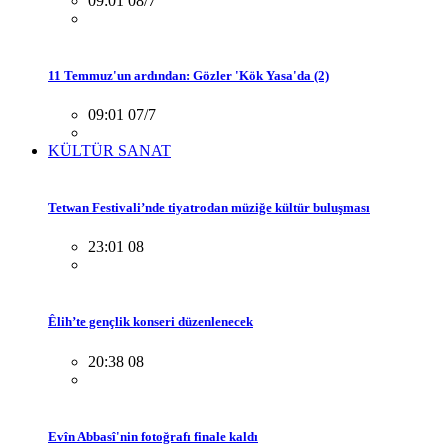
09:01 08/7
11 Temmuz'un ardından: Gözler 'Kök Yasa'da (2)
09:01 07/7
KÜLTÜR SANAT
Tetwan Festivali’nde tiyatrodan müziğe kültür buluşması
23:01 08
Êlih’te gençlik konseri düzenlenecek
20:38 08
Evîn Abbasî'nin fotoğrafı finale kaldı