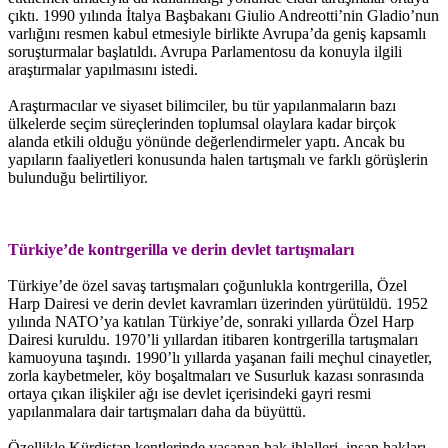
çıktı. 1990 yılında İtalya Başbakanı Giulio Andreotti’nin Gladio’nun
varlığını resmen kabul etmesiyle birlikte Avrupa’da geniş kapsamlı
soruşturmalar başlatıldı. Avrupa Parlamentosu da konuyla ilgili
araştırmalar yapılmasını istedi.
Araştırmacılar ve siyaset bilimciler, bu tür yapılanmaların bazı
ülkelerde seçim süreçlerinden toplumsal olaylara kadar birçok
alanda etkili olduğu yönünde değerlendirmeler yaptı. Ancak bu
yapıların faaliyetleri konusunda halen tartışmalı ve farklı görüşlerin
bulunduğu belirtiliyor.
Türkiye’de kontrgerilla ve derin devlet tartışmaları
Türkiye’de özel savaş tartışmaları çoğunlukla kontrgerilla, Özel
Harp Dairesi ve derin devlet kavramları üzerinden yürütüldü. 1952
yılında NATO’ya katılan Türkiye’de, sonraki yıllarda Özel Harp
Dairesi kuruldu. 1970’li yıllardan itibaren kontrgerilla tartışmaları
kamuoyuna taşındı. 1990’lı yıllarda yaşanan faili meçhul cinayetler,
zorla kaybetmeler, köy boşaltmaları ve Susurluk kazası sonrasında
ortaya çıkan ilişkiler ağı ise devlet içerisindeki gayri resmi
yapılanmalara dair tartışmaları daha da büyüttü.
Özellikle Kürdistan kentlerinde yaşanan hak ihlalleri, insan hakları