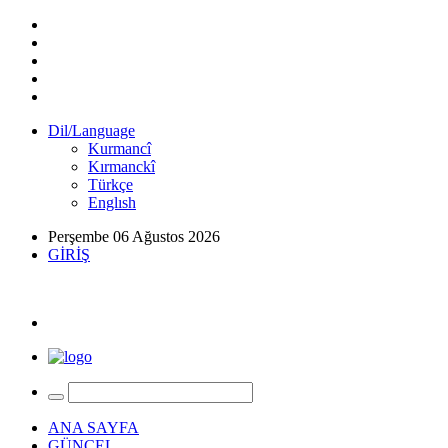
Dil/Language
Kurmancî
Kırmanckî
Türkçe
Englısh
Perşembe 06 Ağustos 2026
GİRİŞ
ANA SAYFA
GÜNCEL