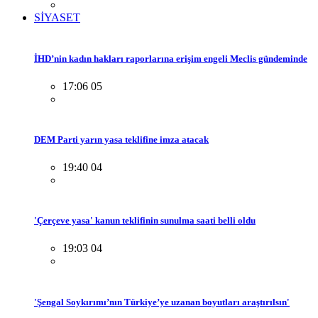
SİYASET
İHD’nin kadın hakları raporlarına erişim engeli Meclis gündeminde
17:06 05
DEM Parti yarın yasa teklifine imza atacak
19:40 04
'Çerçeve yasa' kanun teklifinin sunulma saati belli oldu
19:03 04
'Şengal Soykırımı’nın Türkiye’ye uzanan boyutları araştırılsın'