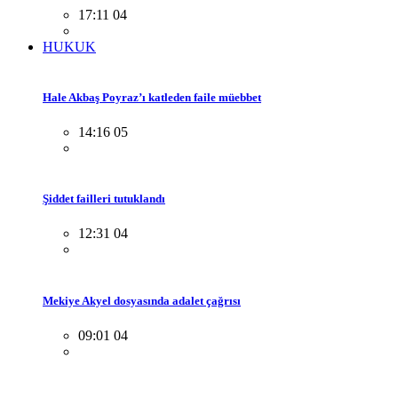
17:11 04
HUKUK
Hale Akbaş Poyraz’ı katleden faile müebbet
14:16 05
Şiddet failleri tutuklandı
12:31 04
Mekiye Akyel dosyasında adalet çağrısı
09:01 04