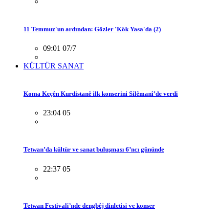
11 Temmuz'un ardından: Gözler 'Kök Yasa'da (2)
09:01 07/7
KÜLTÜR SANAT
Koma Keçên Kurdistanê ilk konserini Silêmanî’de verdi
23:04 05
Tetwan’da kültür ve sanat buluşması 6’ncı gününde
22:37 05
Tetwan Festivali’nde dengbêj dinletisi ve konser