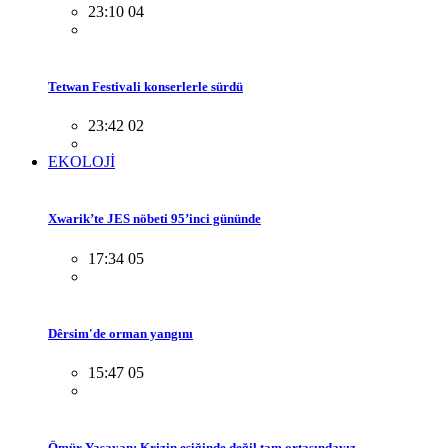
23:10 04
Tetwan Festivali konserlerle sürdü
23:42 02
EKOLOJİ
Xwarik’te JES nöbeti 95’inci gününde
17:34 05
Dêrsim'de orman yangını
15:47 05
Ömür Yaşayan: Krizin eşiğinde değil tam ortasındayız