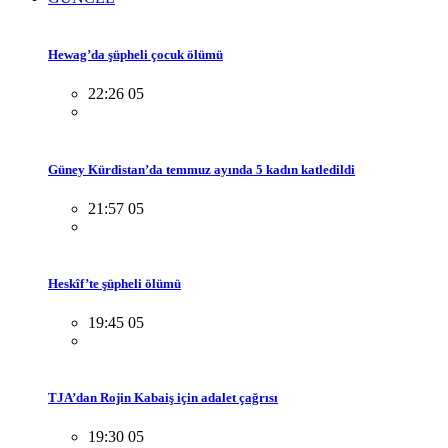
Hewag’da şüpheli çocuk ölümü
22:26 05
Güney Kürdistan’da temmuz ayında 5 kadın katledildi
21:57 05
Heskîf’te şüpheli ölümü
19:45 05
TJA’dan Rojin Kabaiş için adalet çağrısı
19:30 05