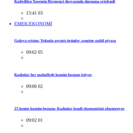
Katledilen Yasemin Dermenci dosyasında duruşma ertelendi
15:41 03
EMEK/EKONOMİ
Gıdaya erişim: Yoksula geçmiş ürünler, zengine stabil piyasa
09:02 05
Kadınlar her mahallede komün bostanı istiyor
09:06 02
25 kentte komün bostanı: Kadınlar kendi ekonomisini oluşturuyor
09:02 01