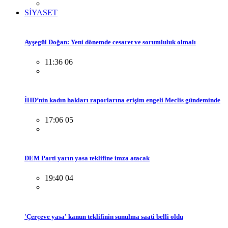
SİYASET
Ayşegül Doğan: Yeni dönemde cesaret ve sorumluluk olmalı
11:36 06
İHD’nin kadın hakları raporlarına erişim engeli Meclis gündeminde
17:06 05
DEM Parti yarın yasa teklifine imza atacak
19:40 04
'Çerçeve yasa' kanun teklifinin sunulma saati belli oldu