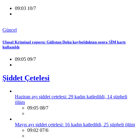
09:03 10/7
Güncel
Ulusal Kriminal raporu: Gülistan Doku kaybolduktan sonra SİM kartı
kullanıldı
09:05 09/7
Şiddet Çetelesi
Haziran ayı şiddet çetelesi: 29 kadın katledildi, 14 şüpheli
ölüm
09:05 08/7
Mayıs ayı şiddet çetelesi: 16 kadın katledildi, 25 şüpheli ölüm
09:02 07/6