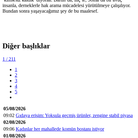
insanla, derneklerle hak arama mücadelesi yürütülmeye çalışılıyor.
Bundan sonra yaşayacağımız şey de bu maalesef.
Diğer başlıklar
1
/ 211
1
2
3
4
5
05/08/2026
09:02
Gıdaya erişim: Yoksula geçmiş ürünler, zengine stabil piyasa
02/08/2026
09:06
Kadınlar her mahallede komün bostanı istiyor
01/08/2026