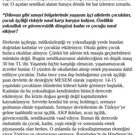
var. O açıdan sendikal alanın buraya dönük bir hat izlemesi zorunlu.
*Dilovası gibi sanayi bölgelerinde yaşayan işçi ailelerin çocukları,
çocuk işçiliği riskiyle nasıl karşı karşıya kalıyor, Özellikle
yoksulluk ve güvencesizlik döngüsü kadın ve çocuğu nasıl
etkiyor?
Herkesin işçileşip, mülksüzleştiği ve yoksullaştığı yerde bundan
doğrudan kadınlar ve çocuklar etkileniyor. Okula giden çocuk
hızlıca okuldan alınıyor. Çünkü bir ailenin tek maaşla geçinebilmesi
mümkün değil. Bugün sendikasızsanız alabileceğiniz en düşük maaş
30 bin TL’dir. Yaşamda hiçbir karşılığı olmayan, yaşanamayacak
ücretler bunlar. O yüzden de okullardan alınıp emek piyasasına dahil
ediliyor çocuklar. Daha önce yasa dışı bulduğumuz çocuk işçiliği
şuan devletin de desteğiyle MESEM olarak yapılıyor. 14-15
yaşındaki çocukların ölümlerini kitlesel halde görmeye başladık.
Kadınlar da bu yoksulluğun kendisinden birincil derecede
etkileniyor. Bu krizin doğası gereği değil kapitalizmden
kaynaklanıyor. Servetin kendisi bir avuç holdingci, sermaye
grubunun elinde toparlandı. Sermaye devletlerinin de Türkiye’ye
gelme taahhüdü ucuz işçilik. AKP iktidarı, ucuz işçilik,
güvencesizlik, sendikasızlık vaad ediyor. Bunun ilk derecede
muhattabı da çocuk, kadın, yaşlı emeği ve sonrasında emek
piyasasında olan herkes. O anlamda da yoksullaştırmanın ekmeğini
yiyor Türkiye ve uluslararası sermaye. Bangladeş’te de Hindistan’da