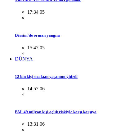
17:34 05
Dêrsim'de orman yangını
15:47 05
DÜNYA
12 bin kişi sıcaktan yaşamını yitirdi
14:57 06
BM: 49 milyon kişi açlık riskiyle karşı karşıya
13:31 06