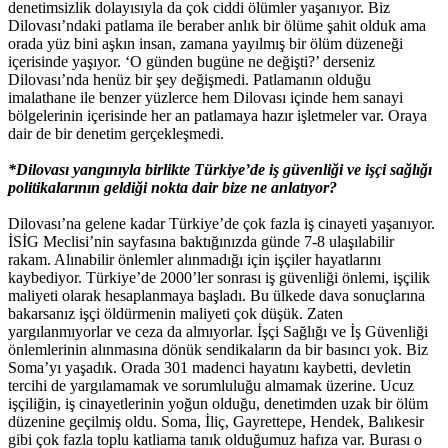
denetimsizlik dolayısıyla da çok ciddi ölümler yaşanıyor. Biz
Dilovası’ndaki patlama ile beraber anlık bir ölüme şahit olduk ama
orada yüz bini aşkın insan, zamana yayılmış bir ölüm düzeneği
içerisinde yaşıyor. ‘O günden bugüne ne değişti?’ derseniz
Dilovası’nda henüz bir şey değişmedi. Patlamanın olduğu
imalathane ile benzer yüzlerce hem Dilovası içinde hem sanayi
bölgelerinin içerisinde her an patlamaya hazır işletmeler var. Oraya
dair de bir denetim gerçekleşmedi.
*Dilovası yangınıyla birlikte Türkiye’de iş güvenliği ve işçi sağlığı
politikalarının geldiği nokta dair bize ne anlatıyor?
Dilovası’na gelene kadar Türkiye’de çok fazla iş cinayeti yaşanıyor.
İSİG Meclisi’nin sayfasına baktığınızda günde 7-8 ulaşılabilir
rakam. Alınabilir önlemler alınmadığı için işçiler hayatlarını
kaybediyor. Türkiye’de 2000’ler sonrası iş güvenliği önlemi, işçilik
maliyeti olarak hesaplanmaya başladı. Bu ülkede dava sonuçlarına
bakarsanız işçi öldürmenin maliyeti çok düşük. Zaten
yargılanmıyorlar ve ceza da almıyorlar. İşçi Sağlığı ve İş Güvenliği
önlemlerinin alınmasına dönük sendikaların da bir basıncı yok. Biz
Soma’yı yaşadık. Orada 301 madenci hayatını kaybetti, devletin
tercihi de yargılamamak ve sorumluluğu almamak üzerine. Ucuz
işçiliğin, iş cinayetlerinin yoğun olduğu, denetimden uzak bir ölüm
düzenine geçilmiş oldu. Soma, İliç, Gayrettepe, Hendek, Balıkesir
gibi çok fazla toplu katliama tanık olduğumuz hafıza var. Burası o