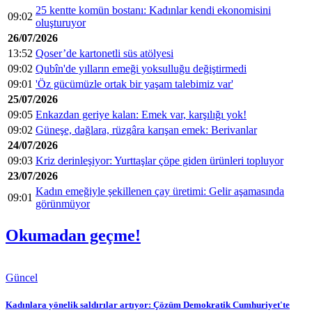
25 kentte komün bostanı: Kadınlar kendi ekonomisini
09:02
oluşturuyor
26/07/2026
13:52
Qoser’de kartonetli süs atölyesi
09:02
Qubîn'de yılların emeği yoksulluğu değiştirmedi
09:01
'Öz gücümüzle ortak bir yaşam talebimiz var'
25/07/2026
09:05
Enkazdan geriye kalan: Emek var, karşılığı yok!
09:02
Güneşe, dağlara, rüzgâra karışan emek: Berivanlar
24/07/2026
09:03
Kriz derinleşiyor: Yurttaşlar çöpe giden ürünleri topluyor
23/07/2026
Kadın emeğiyle şekillenen çay üretimi: Gelir aşamasında
09:01
görünmüyor
Okumadan geçme!
Güncel
Kadınlara yönelik saldırılar artıyor: Çözüm Demokratik Cumhuriyet'te