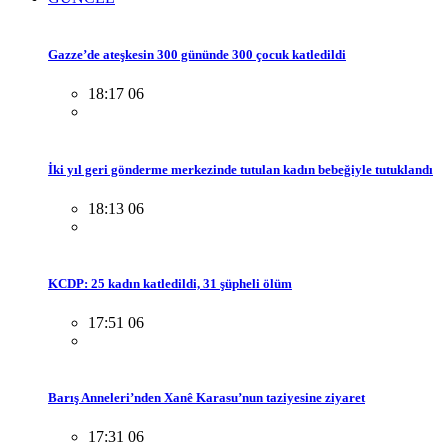
Gazze’de ateşkesin 300 gününde 300 çocuk katledildi
18:17 06
İki yıl geri gönderme merkezinde tutulan kadın bebeğiyle tutuklandı
18:13 06
KCDP: 25 kadın katledildi, 31 şüpheli ölüm
17:51 06
Barış Anneleri’nden Xanê Karasu’nun taziyesine ziyaret
17:31 06