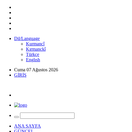
Dil/Language
Kurmancî
Kırmanckî
Türkçe
Englısh
Cuma 07 Ağustos 2026
GİRİŞ
ANA SAYFA
GÜNCEL