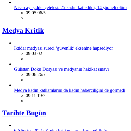
Nisan ayı şiddet çetelesi: 25 kadın katledildi, 14 şüpheli ölüm
09:05 06/5
Medya Kritik
İktidar medyası süreci ‘güvenlik’ eksenine hapsediyor
09:03 02
Gülistan Doku Dosyası ve medyanın hakikat sınavı
09:06 26/7
Medya kadın katliamlarını da kadın haberciliğini de görmedi
09:11 19/7
Tarihte Bugün
6 Ağustos 2021: Kadın katliamlarına karşı yürüyüş