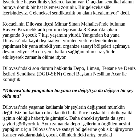
İşyerlerine hapsedilmiş yüzlerce kadın var. O açıdan sendikal alanın
buraya dönük bir hat izlemesi zorunlu. Bir geleceksizlik
içerisindeyiz. Geleneksel sendikacılık bu alanı karşılamıyor” dedi.
Kocaeli'nin Dilovası ilçesi Mimar Sinan Mahallesi’nde bulunan
Ravive Kozmetik adlı parfüm deposunda 8 Kasım'da çıkan
yangında 3 çocuk 7 kişi yaşamını yitirdi. Yangından bu yana
Dilovası’nda kayıt dışı faaliyet yürüten yerlere denetimlerin
yapılması bir yana sürekli yeni organize sanayi bölgeleri açılmaya
devam ediyor. Bu da yerel halkın sağlığını olumsuz yönde
etkileyerek zamanla ölüme itiyor.
Dilovası’ndaki son durum hakkında Depo, Liman, Tersane ve Deniz
İşçileri Sendikası (DGD-SEN) Genel Başkanı Neslihan Acar ile
konuştuk.
*Dilovası’nda yangından bu yana ne değişti ya da değişen bir şey
oldu mu?
Dilovası’nda yaşanan katliamla bir şeylerin değişmesi mümkün
değil. Biz bu katliam olmadan iki hafta önce başka bir fabrikaya iki
işçinin öldüğü haberiyle gitmiştik. Daha önceki aylarda da aynı
şeyleri görüyorduk. Aynı zamanda depo işçilerinin örgütlenmesini
yaptığımız için Dilovası’na ve sanayi bölgelerine çok sık uğruyoruz.
Kanser vakalarındaki, çocuk ölümlerindeki artış, oradaki