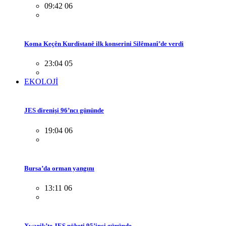
09:42 06
Koma Keçên Kurdistanê ilk konserini Silêmanî’de verdi
23:04 05
EKOLOJİ
JES direnişi 96’ncı gününde
19:04 06
Bursa’da orman yangını
13:11 06
Xwarik’te JES nöbeti 95’inci gününde