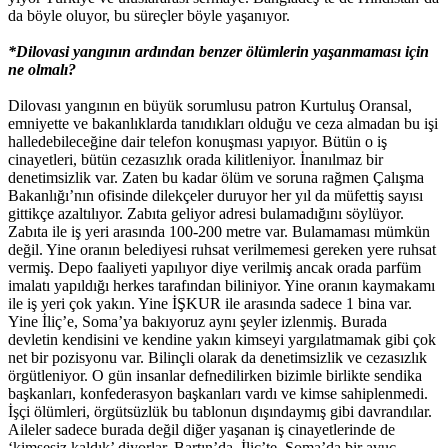
da böyle oluyor, bu süreçler böyle yaşanıyor.
*Dilovasi yangının ardından benzer ölümlerin yaşanmaması için
ne olmalı?
Dilovası yangının en büyük sorumlusu patron Kurtuluş Oransal,
emniyette ve bakanlıklarda tanıdıkları olduğu ve ceza almadan bu işi
halledebileceğine dair telefon konuşması yapıyor. Bütün o iş
cinayetleri, bütün cezasızlık orada kilitleniyor. İnanılmaz bir
denetimsizlik var. Zaten bu kadar ölüm ve soruna rağmen Çalışma
Bakanlığı’nın ofisinde dilekçeler duruyor her yıl da müfettiş sayısı
gittikçe azaltılıyor. Zabıta geliyor adresi bulamadığını söylüyor.
Zabıta ile iş yeri arasında 100-200 metre var. Bulamaması mümkün
değil. Yine oranın belediyesi ruhsat verilmemesi gereken yere ruhsat
vermiş. Depo faaliyeti yapılıyor diye verilmiş ancak orada parfüm
imalatı yapıldığı herkes tarafından biliniyor. Yine oranın kaymakamı
ile iş yeri çok yakın. Yine İŞKUR ile arasında sadece 1 bina var.
Yine İliç’e, Soma’ya bakıyoruz aynı şeyler izlenmiş. Burada
devletin kendisini ve kendine yakın kimseyi yargılatmamak gibi çok
net bir pozisyonu var. Bilinçli olarak da denetimsizlik ve cezasızlık
örgütleniyor. O gün insanlar defnedilirken bizimle birlikte sendika
başkanları, konfederasyon başkanları vardı ve kimse sahiplenmedi.
İşçi ölümleri, örgütsüzlük bu tablonun dışındaymış gibi davrandılar.
Aileler sadece burada değil diğer yaşanan iş cinayetlerinde de
‘kimsesiz kaldık’ diyorlar. Bartın’da, İliç’te, Soma’da bir avuç