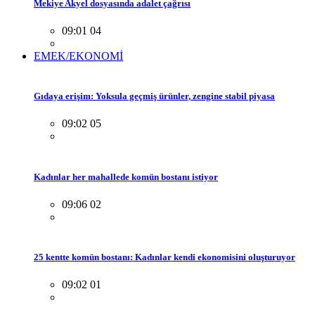
Mekiye Akyel dosyasında adalet çağrısı
09:01 04
EMEK/EKONOMİ
Gıdaya erişim: Yoksula geçmiş ürünler, zengine stabil piyasa
09:02 05
Kadınlar her mahallede komün bostanı istiyor
09:06 02
25 kentte komün bostanı: Kadınlar kendi ekonomisini oluşturuyor
09:02 01