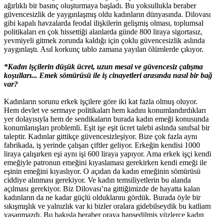
ağırlıklı bir basınç oluşturmaya başladı. Bu yoksullukla beraber
güvencesizlik de yaygınlaşmış oldu kadınların dünyasında. Dilovası
gibi kapalı havzalarda feodal ilişkilerin gelişmiş olması, toplumsal
politikaları en çok hissettiği alanlarda günde 800 liraya sigortasız,
yevmiyeli gitmek zorunda kaldığı için çoklu güvencesizlik aslında
yaygınlaştı. Asıl korkunç tablo zamana yayılan ölümlerde çıkıyor.
*Kadın işçilerin düşük ücret, uzun mesai ve güvencesiz çalışma
koşulları... Emek sömürüsü ile iş cinayetleri arasında nasıl bir bağ
var?
Kadınların sorunu erkek işçilere göre iki kat fazla olmuş oluyor.
Hem devlet ve sermaye politikaları hem kadını konumlandırdıkları
yer dolayısıyla hem de sendikaların burada kadın emeği konusunda
konumlanışları problemli. Eşit işe eşit ücret talebi aslında sınıfsal bir
taleptir. Kadınlar gittikçe güvencesizleşiyor. Bize çok fazla aynı
fabrikada, iş yerinde çalışan çiftler geliyor. Erkeğin kendisi 1000
liraya çalışırken eşi aynı işi 600 liraya yapıyor. Ama erkek işçi kendi
emeğiyle patronun emeğini kıyaslaması gerekirken kendi emeği ile
eşinin emeğini kıyaslıyor. O açıdan da kadın emeğinin sömürüsü
ciddiye alınması gerekiyor. Ve kadın temsiliyetlerin bu alanda
açılması gerekiyor. Biz Dilovası’na gittiğimizde de hayatta kalan
kadınların da ne kadar güçlü olduklarını gördük. Burada öyle bir
sıkışmışlık ve yalnızlık var ki bizler oralara gidebilseydik bu katliam
yaşanmazdı. Bu bakışla beraber oraya hapsedilmiş yüzlerce kadın