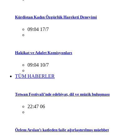
Kürdistan Kadın Özgürlük Hareketi Deneyimi
09:04 17/7
Hakikat ve Adalet Komisyonları
09:04 10/7
TÜM HABERLER
Tetwan Festivali’nde edebiyat, dil ve müzik buluşması
22:47 06
Özlem Arslan’ı katleden faile ağırlaştırılmış müebbet