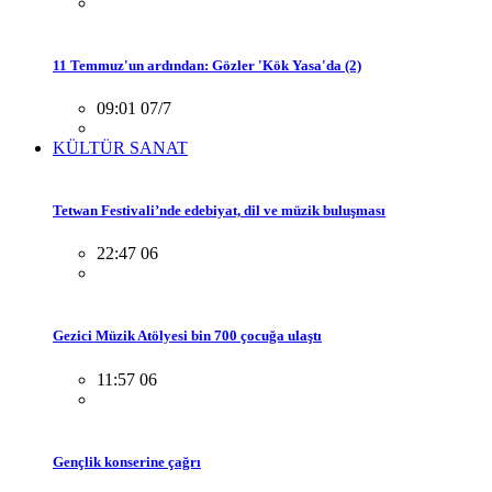
11 Temmuz'un ardından: Gözler 'Kök Yasa'da (2)
09:01 07/7
KÜLTÜR SANAT
Tetwan Festivali’nde edebiyat, dil ve müzik buluşması
22:47 06
Gezici Müzik Atölyesi bin 700 çocuğa ulaştı
11:57 06
Gençlik konserine çağrı