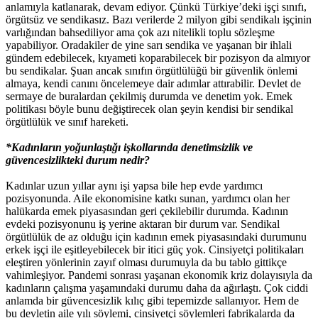
anlamıyla katlanarak, devam ediyor. Çünkü Türkiye’deki işçi sınıfı,
örgütsüz ve sendikasız. Bazı verilerde 2 milyon gibi sendikalı işçinin
varlığından bahsediliyor ama çok azı nitelikli toplu sözleşme
yapabiliyor. Oradakiler de yine sarı sendika ve yaşanan bir ihlali
gündem edebilecek, kıyameti koparabilecek bir pozisyon da almıyor
bu sendikalar. Şuan ancak sınıfın örgütlülüğü bir güvenlik önlemi
almaya, kendi canını öncelemeye dair adımlar attırabilir. Devlet de
sermaye de buralardan çekilmiş durumda ve denetim yok. Emek
politikası böyle bunu değiştirecek olan şeyin kendisi bir sendikal
örgütlülük ve sınıf hareketi.
*Kadınların yoğunlaştığı işkollarında denetimsizlik ve
güvencesizlikteki durum nedir?
Kadınlar uzun yıllar aynı işi yapsa bile hep evde yardımcı
pozisyonunda. Aile ekonomisine katkı sunan, yardımcı olan her
halükarda emek piyasasından geri çekilebilir durumda. Kadının
evdeki pozisyonunu iş yerine aktaran bir durum var. Sendikal
örgütlülük de az olduğu için kadının emek piyasasındaki durumunu
erkek işçi ile eşitleyebilecek bir itici güç yok. Cinsiyetçi politikaları
eleştiren yönlerinin zayıf olması durumuyla da bu tablo gittikçe
vahimleşiyor. Pandemi sonrası yaşanan ekonomik kriz dolayısıyla da
kadınların çalışma yaşamındaki durumu daha da ağırlaştı. Çok ciddi
anlamda bir güvencesizlik kılıç gibi tepemizde sallanıyor. Hem de
bu devletin aile yılı söylemi, cinsiyetçi söylemleri fabrikalarda da