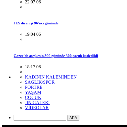
22:07 06
JES direnişi 96’ncı gününde
19:04 06
Gazze’de ateşkesin 300 gününde 300 çocuk katledildi
18:17 06
KADININ KALEMİNDEN
SAĞLIK/SPOR
PORTRE
YAŞAM
ÇOCUK
JIN GALERİ
VİDEOLAR
ARA