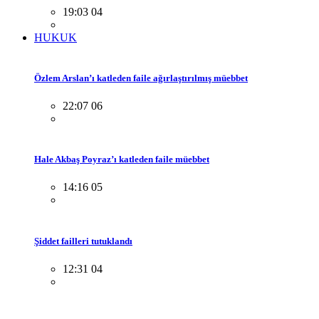
19:03 04
HUKUK
Özlem Arslan’ı katleden faile ağırlaştırılmış müebbet
22:07 06
Hale Akbaş Poyraz’ı katleden faile müebbet
14:16 05
Şiddet failleri tutuklandı
12:31 04