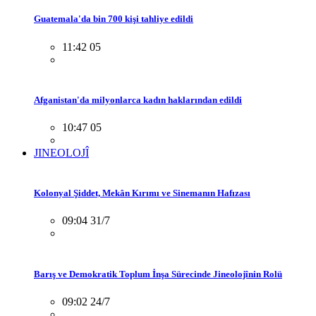
Guatemala'da bin 700 kişi tahliye edildi
11:42 05
Afganistan'da milyonlarca kadın haklarından edildi
10:47 05
JINEOLOJÎ
Kolonyal Şiddet, Mekân Kırımı ve Sinemanın Hafızası
09:04 31/7
Barış ve Demokratik Toplum İnşa Sürecinde Jineolojînin Rolü
09:02 24/7