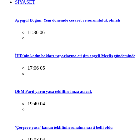
SİYASET
Ayşegül Doğan: Yeni dönemde cesaret ve sorumluluk olmalı
11:36 06
İHD’nin kadın hakları raporlarına erişim engeli Meclis gündeminde
17:06 05
DEM Parti yarın yasa teklifine imza atacak
19:40 04
'Çerçeve yasa' kanun teklifinin sunulma saati belli oldu
19:03 04