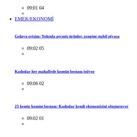
09:01 04
EMEK/EKONOMİ
Gıdaya erişim: Yoksula geçmiş ürünler, zengine stabil piyasa
09:02 05
Kadınlar her mahallede komün bostanı istiyor
09:06 02
25 kentte komün bostanı: Kadınlar kendi ekonomisini oluşturuyor
09:02 01