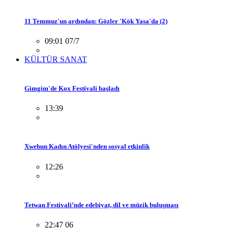
11 Temmuz'un ardından: Gözler 'Kök Yasa'da (2)
09:01 07/7
KÜLTÜR SANAT
Gimgim'de Kox Festivali başladı
13:39
Xwebun Kadın Atölyesi'nden sosyal etkinlik
12:26
Tetwan Festivali’nde edebiyat, dil ve müzik buluşması
22:47 06