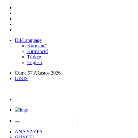
Dil/Language
Kurmancî
Kırmanckî
Türkçe
Englısh
Cuma 07 Ağustos 2026
GİRİŞ
ANA SAYFA
GÜNCEL