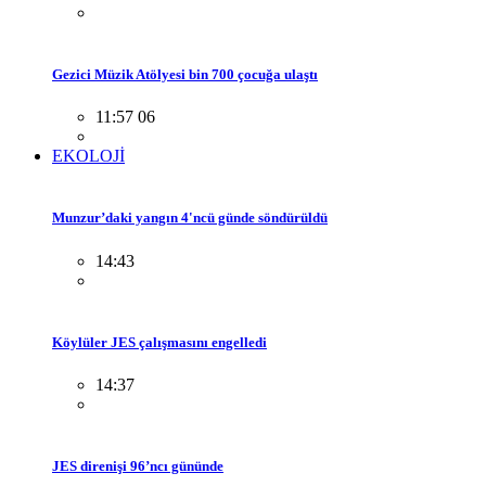
Gezici Müzik Atölyesi bin 700 çocuğa ulaştı
11:57 06
EKOLOJİ
Munzur’daki yangın 4'ncü günde söndürüldü
14:43
Köylüler JES çalışmasını engelledi
14:37
JES direnişi 96’ncı gününde