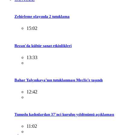
Zehirleme olayında 2 tutuklama
15:02
Rezan'da kültür sanat etkinlikleri
13:33
Bahar Yalçınkaya’nın tutuklanması Meclis’e taşındı
12:42
Tunuslu kadınlardan 37'nci kuruluş yıldönümü açıklaması
11:02