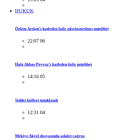
HUKUK
Özlem Arslan’ı katleden faile ağırlaştırılmış müebbet
22:07 06
Hale Akbaş Poyraz’ı katleden faile müebbet
14:16 05
Şiddet failleri tutuklandı
12:31 04
Mekiye Akyel dosyasında adalet çağrısı