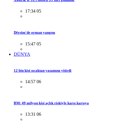
17:34 05
Dêrsim'de orman yangını
15:47 05
DÜNYA
12 bin kişi sıcaktan yaşamını yitirdi
14:57 06
BM: 49 milyon kişi açlık riskiyle karşı karşıya
13:31 06