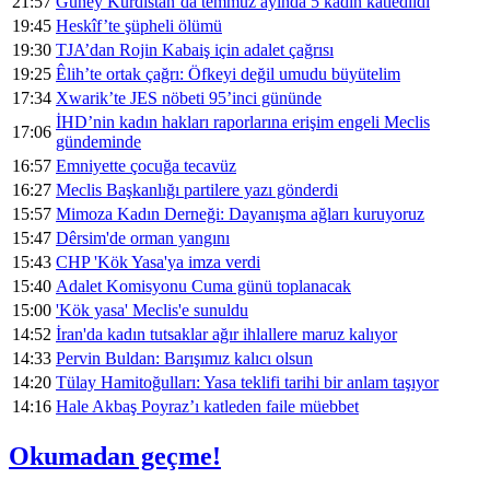
21:57
Güney Kürdistan’da temmuz ayında 5 kadın katledildi
19:45
Heskîf’te şüpheli ölümü
19:30
TJA’dan Rojin Kabaiş için adalet çağrısı
19:25
Êlih’te ortak çağrı: Öfkeyi değil umudu büyütelim
17:34
Xwarik’te JES nöbeti 95’inci gününde
İHD’nin kadın hakları raporlarına erişim engeli Meclis
17:06
gündeminde
16:57
Emniyette çocuğa tecavüz
16:27
Meclis Başkanlığı partilere yazı gönderdi
15:57
Mimoza Kadın Derneği: Dayanışma ağları kuruyoruz
15:47
Dêrsim'de orman yangını
15:43
CHP 'Kök Yasa'ya imza verdi
15:40
Adalet Komisyonu Cuma günü toplanacak
15:00
'Kök yasa' Meclis'e sunuldu
14:52
İran'da kadın tutsaklar ağır ihlallere maruz kalıyor
14:33
Pervin Buldan: Barışımız kalıcı olsun
14:20
Tülay Hamitoğulları: Yasa teklifi tarihi bir anlam taşıyor
14:16
Hale Akbaş Poyraz’ı katleden faile müebbet
Okumadan geçme!