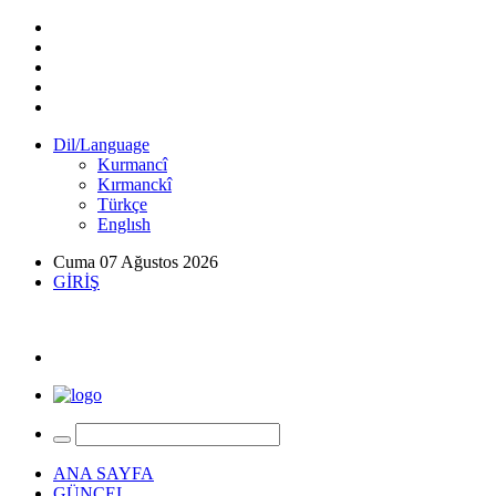
Dil/Language
Kurmancî
Kırmanckî
Türkçe
Englısh
Cuma 07 Ağustos 2026
GİRİŞ
ANA SAYFA
GÜNCEL