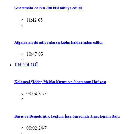
Guatemala'da bin 700 kişi tahliye edildi
11:42 05
Afganistan'da milyonlarca kadın haklarından edildi
10:47 05
JINEOLOJÎ
Kolonyal Şiddet, Mekân Kırımı ve Sinemanın Hafızası
09:04 31/7
Barış ve Demokratik Toplum İnşa Sürecinde Jineolojînin Rolü
09:02 24/7