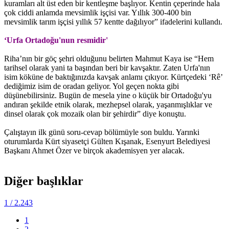
kuramları alt üst eden bir kentleşme başlıyor. Kentin çeperinde hala
çok ciddi anlamda mevsimlik işçisi var. Yıllık 300-400 bin
mevsimlik tarım işçisi yıllık 57 kentte dağılıyor” ifadelerini kullandı.
‘Urfa Ortadoğu'nun resmidir'
Riha’nın bir göç şehri olduğunu belirten Mahmut Kaya ise “Hem
tarihsel olarak yani ta başından beri bir kavşaktır. Zaten Urfa'nın
isim köküne de baktığınızda kavşak anlamı çıkıyor. Kürtçedeki ‘Rê’
dediğimiz isim de oradan geliyor. Yol geçen nokta gibi
düşünebilirsiniz. Bugün de mesela yine o küçük bir Ortadoğu'yu
andıran şekilde etnik olarak, mezhepsel olarak, yaşanmışlıklar ve
dinsel olarak çok mozaik olan bir şehirdir” diye konuştu.
Çalıştayın ilk günü soru-cevap bölümüyle son buldu. Yarınki
oturumlarda Kürt siyasetçi Gülten Kışanak, Esenyurt Belediyesi
Başkanı Ahmet Özer ve birçok akademisyen yer alacak.
Diğer başlıklar
1
/ 2.243
1