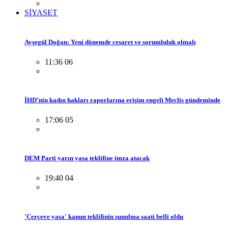
SİYASET
Ayşegül Doğan: Yeni dönemde cesaret ve sorumluluk olmalı
11:36 06
İHD’nin kadın hakları raporlarına erişim engeli Meclis gündeminde
17:06 05
DEM Parti yarın yasa teklifine imza atacak
19:40 04
'Çerçeve yasa' kanun teklifinin sunulma saati belli oldu