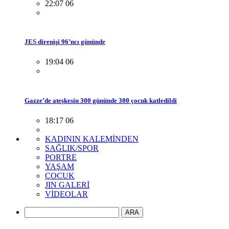
22:07 06
JES direnişi 96’ncı gününde
19:04 06
Gazze’de ateşkesin 300 gününde 300 çocuk katledildi
18:17 06
KADININ KALEMİNDEN
SAĞLIK/SPOR
PORTRE
YAŞAM
ÇOCUK
JIN GALERİ
VİDEOLAR
ARA