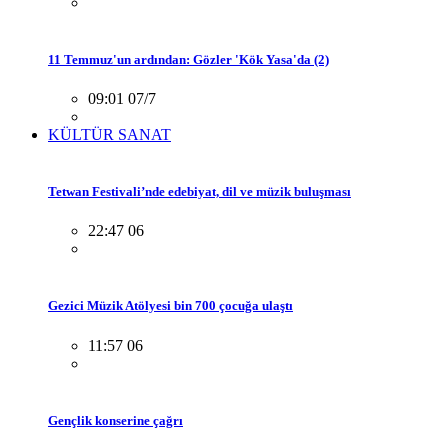
11 Temmuz'un ardından: Gözler 'Kök Yasa'da (2)
09:01 07/7
KÜLTÜR SANAT
Tetwan Festivali’nde edebiyat, dil ve müzik buluşması
22:47 06
Gezici Müzik Atölyesi bin 700 çocuğa ulaştı
11:57 06
Gençlik konserine çağrı