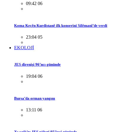
09:42 06
Koma Keçên Kurdistanê ilk konserini Silêmanî’de verdi
23:04 05
EKOLOJİ
JES direnişi 96’ncı gününde
19:04 06
Bursa’da orman yangını
13:11 06
Xwarik’te JES nöbeti 95’inci gününde