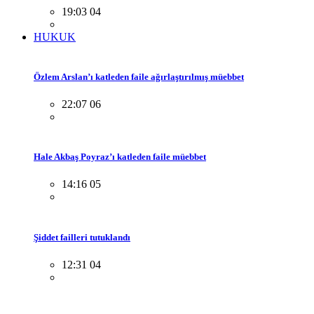
19:03 04
HUKUK
Özlem Arslan’ı katleden faile ağırlaştırılmış müebbet
22:07 06
Hale Akbaş Poyraz’ı katleden faile müebbet
14:16 05
Şiddet failleri tutuklandı
12:31 04