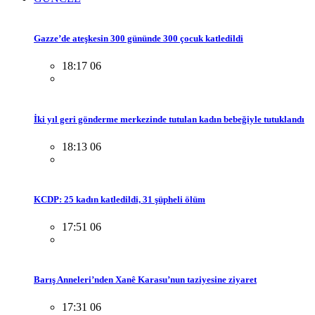
Gazze’de ateşkesin 300 gününde 300 çocuk katledildi
18:17 06
İki yıl geri gönderme merkezinde tutulan kadın bebeğiyle tutuklandı
18:13 06
KCDP: 25 kadın katledildi, 31 şüpheli ölüm
17:51 06
Barış Anneleri’nden Xanê Karasu’nun taziyesine ziyaret
17:31 06