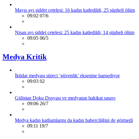
Mayıs ayı şiddet çetelesi: 16 kadın katledildi, 25 şüpheli ölüm
09:02 07/6
Nisan ayı şiddet çetelesi: 25 kadın katledildi, 14 şüpheli ölüm
09:05 06/5
Medya Kritik
İktidar medyası süreci ‘güvenlik’ eksenine hapsediyor
09:03 02
Gülistan Doku Dosyası ve medyanın hakikat sınavı
09:06 26/7
Medya kadın katliamlarını da kadın haberciliğini de görmedi
09:11 19/7