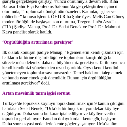
şiarıyla gerçekleşen çalıştay, 4’üncü oturumuyla devam etti. Riha
Barosu Tahir Elçi Konferans Salonun’da gerçekleştirilen üçüncü
oturumda, “Toplumsal dönüşümün özneleri: Kadınlar, işçiler ve
mülteciler” konusu işlendi. ÖHD Riha Şube üyesi Melis Can Güneş
moderatörlüğünde başlayan son oturuma, Tevgera Jinên Azad'lı
(TJA) Şadiye Manap, Prof. Dr. Sedat Benek ve Prof. Dr. Mahmut
Kaya panelist olarak katıldı.
‘Örgütlülüğün arttırılması gerekiyor’
İlk olarak konuşan Şadiye Manap, “Egemenlerin kendi çıkarları için
halkların birbirine düşürüldüğü ve toplumların karıştırıldığı bu
süreçte mücadelemizi daha da büyütmemiz gerekiyor. Tarih boyunca
kendi kendimizi yönetmekten uzaklaştırıldık. Oysa kendi kendini
yönetemeyen toplumlar savunmasızdır. Temel haklarını talep etmek
ve bunda ısrar etmek çok önemlidir. Bunun için örgütlülüğün
artırılması gerekiyor” dedi.
Artan mevsimlik tarım işçisi sorunu
Türkiye’de topraksız köylüyü topraklandırmak için 9 kanun çıktığını
hatırlatan Sedat Benek, “Urfa’da bir buçuk milyon dekar köylüye
dağıtılıyor. Daha sonra bu karar iptal ediliyor ve köylüye verilen
topraklar geri alınıyor. Bundan dolayı kırdan kente göç başlıyor.
Daha sonra siyasi nedenlerle kente göçler yaşanıyor. Urfa’ta tüm