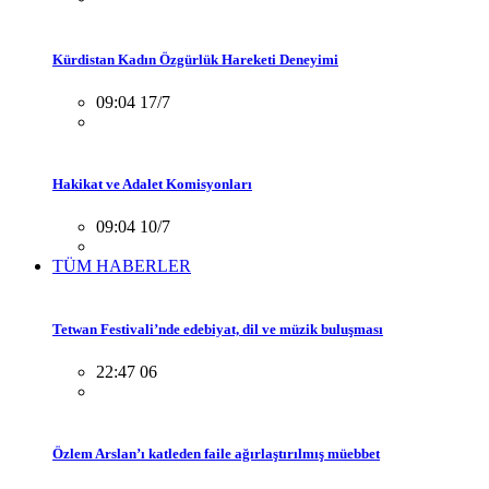
Kürdistan Kadın Özgürlük Hareketi Deneyimi
09:04 17/7
Hakikat ve Adalet Komisyonları
09:04 10/7
TÜM HABERLER
Tetwan Festivali’nde edebiyat, dil ve müzik buluşması
22:47 06
Özlem Arslan’ı katleden faile ağırlaştırılmış müebbet