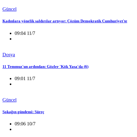
Güncel
Kadınlara yönelik saldırılar artıyor: Çözüm Demokratik Cumhuriyet'te
09:04 11/7
Dosya
11 Temmuz'un ardından: Gözler 'Kök Yasa'da (6)
09:01 11/7
Güncel
Sokağın gündemi: Süreç
09:06 10/7