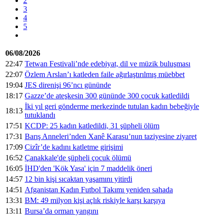
2
3
4
5
06/08/2026
22:47
Tetwan Festivali’nde edebiyat, dil ve müzik buluşması
22:07
Özlem Arslan’ı katleden faile ağırlaştırılmış müebbet
19:04
JES direnişi 96’ncı gününde
18:17
Gazze’de ateşkesin 300 gününde 300 çocuk katledildi
İki yıl geri gönderme merkezinde tutulan kadın bebeğiyle
18:13
tutuklandı
17:51
KCDP: 25 kadın katledildi, 31 şüpheli ölüm
17:31
Barış Anneleri’nden Xanê Karasu’nun taziyesine ziyaret
17:09
Cizîr’de kadını katletme girişimi
16:52
Çanakkale'de şüpheli çocuk ölümü
16:05
İHD'den 'Kök Yasa' için 7 maddelik öneri
14:57
12 bin kişi sıcaktan yaşamını yitirdi
14:51
Afganistan Kadın Futbol Takımı yeniden sahada
13:31
BM: 49 milyon kişi açlık riskiyle karşı karşıya
13:11
Bursa’da orman yangını