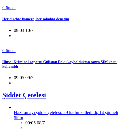
Güncel
Her direkte kamera, her sokakta denetim
09:03 10/7
Güncel
Ulusal Kriminal raporu: Gülistan Doku kaybolduktan sonra SİM kartı
kullanıldı
09:05 09/7
Şiddet Çetelesi
Haziran ayı şiddet çetelesi: 29 kadın katledildi, 14 şüpheli
ölüm
09:05 08/7