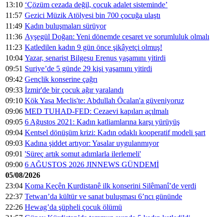
13:10
‘Çözüm cezada değil, çocuk adalet sisteminde’
11:57
Gezici Müzik Atölyesi bin 700 çocuğa ulaştı
11:49
Kadın buluşmaları sürüyor
11:36
Ayşegül Doğan: Yeni dönemde cesaret ve sorumluluk olmalı
11:23
Katledilen kadın 9 gün önce şikâyetçi olmuş!
10:04
Yazar, senarist Bilgesu Erenus yaşamını yitirdi
09:51
Suriye’de 5 günde 29 kişi yaşamını yitirdi
09:42
Gençlik konserine çağrı
09:33
İzmir'de bir çocuk ağır yaralandı
09:10
Kök Yasa Meclis'te: Abdullah Öcalan'a güveniyoruz
09:06
MED TUHAD-FED: Cezaevi kapıları açılmalı
09:05
6 Ağustos 2021: Kadın katliamlarına karşı yürüyüş
09:04
Kentsel dönüşüm krizi: Kadın odaklı kooperatif modeli şart
09:03
Kadına şiddet artıyor: Yasalar uygulanmıyor
09:01
'Süreç artık somut adımlarla ilerlemeli'
09:00
6 AĞUSTOS 2026 JINNEWS GÜNDEMİ
05/08/2026
23:04
Koma Keçên Kurdistanê ilk konserini Silêmanî’de verdi
22:37
Tetwan’da kültür ve sanat buluşması 6’ncı gününde
22:26
Hewag’da şüpheli çocuk ölümü