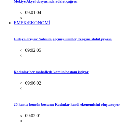
Mekiye Akyel dosyasında adalet çağrısı
09:01 04
EMEK/EKONOMİ
Gıdaya erişim: Yoksula geçmiş ürünler, zengine stabil piyasa
09:02 05
Kadınlar her mahallede komün bostanı istiyor
09:06 02
25 kentte komün bostanı: Kadınlar kendi ekonomisini oluşturuyor
09:02 01