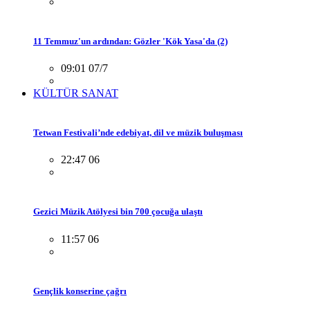
11 Temmuz'un ardından: Gözler 'Kök Yasa'da (2)
09:01 07/7
KÜLTÜR SANAT
Tetwan Festivali’nde edebiyat, dil ve müzik buluşması
22:47 06
Gezici Müzik Atölyesi bin 700 çocuğa ulaştı
11:57 06
Gençlik konserine çağrı