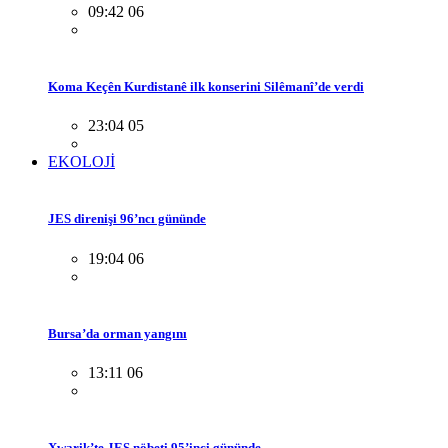
09:42 06
Koma Keçên Kurdistanê ilk konserini Silêmanî’de verdi
23:04 05
EKOLOJİ
JES direnişi 96’ncı gününde
19:04 06
Bursa’da orman yangını
13:11 06
Xwarik’te JES nöbeti 95’inci gününde