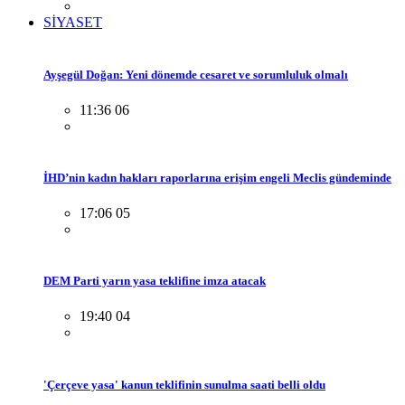
SİYASET
Ayşegül Doğan: Yeni dönemde cesaret ve sorumluluk olmalı
11:36 06
İHD’nin kadın hakları raporlarına erişim engeli Meclis gündeminde
17:06 05
DEM Parti yarın yasa teklifine imza atacak
19:40 04
'Çerçeve yasa' kanun teklifinin sunulma saati belli oldu