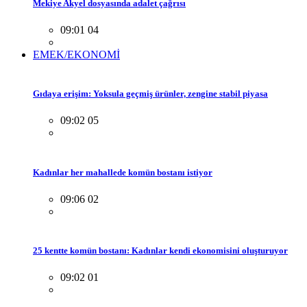
Mekiye Akyel dosyasında adalet çağrısı
09:01 04
EMEK/EKONOMİ
Gıdaya erişim: Yoksula geçmiş ürünler, zengine stabil piyasa
09:02 05
Kadınlar her mahallede komün bostanı istiyor
09:06 02
25 kentte komün bostanı: Kadınlar kendi ekonomisini oluşturuyor
09:02 01