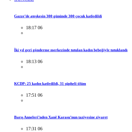
Gazze’de ateşkesin 300 gününde 300 çocuk katledildi
18:17 06
İki yıl geri gönderme merkezinde tutulan kadın bebeğiyle tutuklandı
18:13 06
KCDP: 25 kadın katledildi, 31 şüpheli ölüm
17:51 06
Barış Anneleri’nden Xanê Karasu’nun taziyesine ziyaret
17:31 06