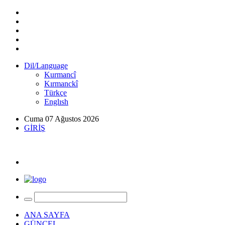
Dil/Language
Kurmancî
Kırmanckî
Türkçe
Englısh
Cuma 07 Ağustos 2026
GİRİŞ
ANA SAYFA
GÜNCEL