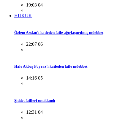
19:03 04
HUKUK
Özlem Arslan’ı katleden faile ağırlaştırılmış müebbet
22:07 06
Hale Akbaş Poyraz’ı katleden faile müebbet
14:16 05
Şiddet failleri tutuklandı
12:31 04