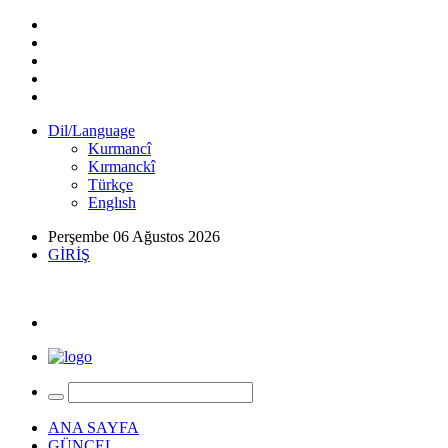
Dil/Language
Kurmancî
Kırmanckî
Türkçe
Englısh
Perşembe 06 Ağustos 2026
GİRİŞ
ANA SAYFA
GÜNCEL