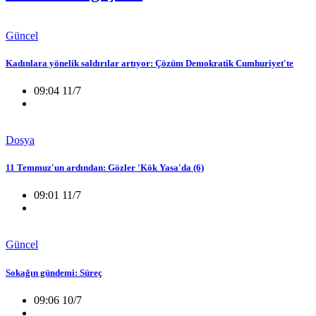
Güncel
Kadınlara yönelik saldırılar artıyor: Çözüm Demokratik Cumhuriyet'te
09:04 11/7
Dosya
11 Temmuz'un ardından: Gözler 'Kök Yasa'da (6)
09:01 11/7
Güncel
Sokağın gündemi: Süreç
09:06 10/7