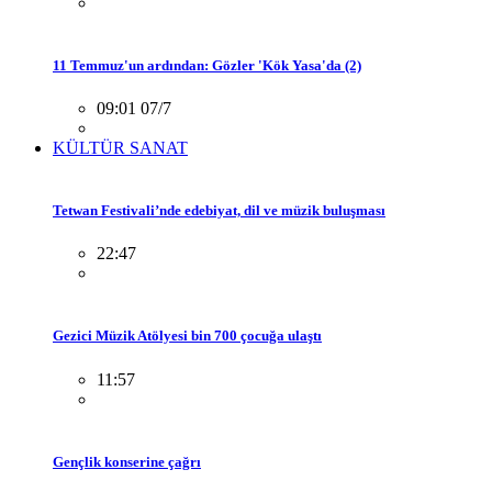
11 Temmuz'un ardından: Gözler 'Kök Yasa'da (2)
09:01 07/7
KÜLTÜR SANAT
Tetwan Festivali’nde edebiyat, dil ve müzik buluşması
22:47
Gezici Müzik Atölyesi bin 700 çocuğa ulaştı
11:57
Gençlik konserine çağrı