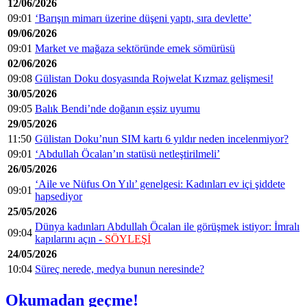
12/06/2026
09:01
‘Barışın mimarı üzerine düşeni yaptı, sıra devlette’
09/06/2026
09:01
Market ve mağaza sektöründe emek sömürüsü
02/06/2026
09:08
Gülistan Doku dosyasında Rojwelat Kızmaz gelişmesi!
30/05/2026
09:05
Balık Bendi’nde doğanın eşsiz uyumu
29/05/2026
11:50
Gülistan Doku’nun SIM kartı 6 yıldır neden incelenmiyor?
09:01
‘Abdullah Öcalan’ın statüsü netleştirilmeli’
26/05/2026
‘Aile ve Nüfus On Yılı’ genelgesi: Kadınları ev içi şiddete
09:01
hapsediyor
25/05/2026
Dünya kadınları Abdullah Öcalan ile görüşmek istiyor: İmralı
09:04
kapılarını açın -
SÖYLEŞİ
24/05/2026
10:04
Süreç nerede, medya bunun neresinde?
Okumadan geçme!