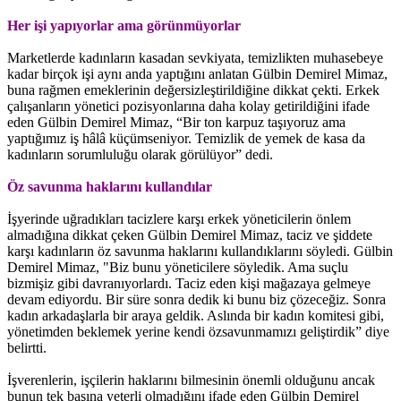
Her işi yapıyorlar ama görünmüyorlar
Marketlerde kadınların kasadan sevkiyata, temizlikten muhasebeye
kadar birçok işi aynı anda yaptığını anlatan Gülbin Demirel Mimaz,
buna rağmen emeklerinin değersizleştirildiğine dikkat çekti. Erkek
çalışanların yönetici pozisyonlarına daha kolay getirildiğini ifade
eden Gülbin Demirel Mimaz, “Bir ton karpuz taşıyoruz ama
yaptığımız iş hâlâ küçümseniyor. Temizlik de yemek de kasa da
kadınların sorumluluğu olarak görülüyor” dedi.
Öz savunma haklarını kullandılar
İşyerinde uğradıkları tacizlere karşı erkek yöneticilerin önlem
almadığına dikkat çeken Gülbin Demirel Mimaz, taciz ve şiddete
karşı kadınların öz savunma haklarını kullandıklarını söyledi. Gülbin
Demirel Mimaz, "Biz bunu yöneticilere söyledik. Ama suçlu
bizmişiz gibi davranıyorlardı. Taciz eden kişi mağazaya gelmeye
devam ediyordu. Bir süre sonra dedik ki bunu biz çözeceğiz. Sonra
kadın arkadaşlarla bir araya geldik. Aslında bir kadın komitesi gibi,
yönetimden beklemek yerine kendi özsavunmamızı geliştirdik” diye
belirtti.
İşverenlerin, işçilerin haklarını bilmesinin önemli olduğunu ancak
bunun tek başına yeterli olmadığını ifade eden Gülbin Demirel