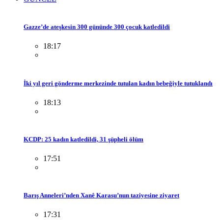
Gazze’de ateşkesin 300 gününde 300 çocuk katledildi
18:17
İki yıl geri gönderme merkezinde tutulan kadın bebeğiyle tutuklandı
18:13
KCDP: 25 kadın katledildi, 31 şüpheli ölüm
17:51
Barış Anneleri’nden Xanê Karasu’nun taziyesine ziyaret
17:31