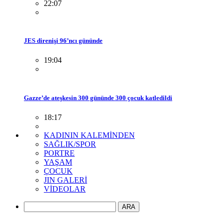
22:07
JES direnişi 96’ncı gününde
19:04
Gazze’de ateşkesin 300 gününde 300 çocuk katledildi
18:17
KADININ KALEMİNDEN
SAĞLIK/SPOR
PORTRE
YAŞAM
ÇOCUK
JIN GALERİ
VİDEOLAR
ARA