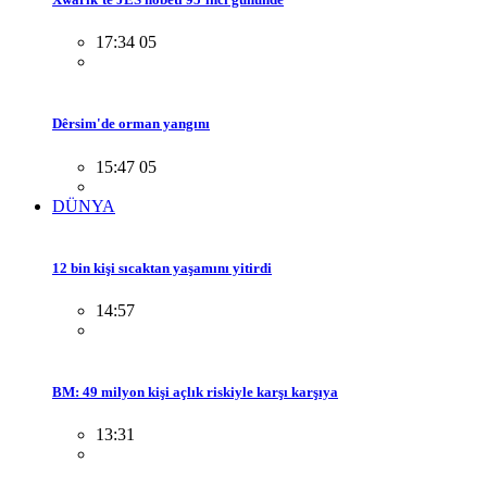
17:34 05
Dêrsim'de orman yangını
15:47 05
DÜNYA
12 bin kişi sıcaktan yaşamını yitirdi
14:57
BM: 49 milyon kişi açlık riskiyle karşı karşıya
13:31