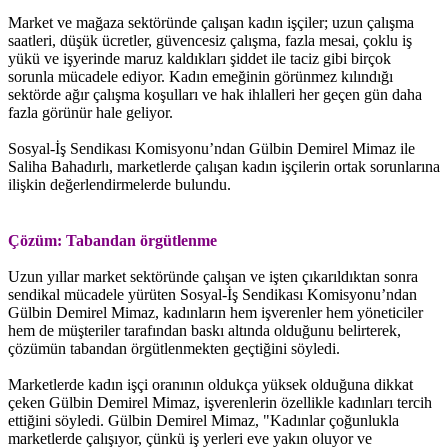
Market ve mağaza sektöründe çalışan kadın işçiler; uzun çalışma
saatleri, düşük ücretler, güvencesiz çalışma, fazla mesai, çoklu iş
yükü ve işyerinde maruz kaldıkları şiddet ile taciz gibi birçok
sorunla mücadele ediyor. Kadın emeğinin görünmez kılındığı
sektörde ağır çalışma koşulları ve hak ihlalleri her geçen gün daha
fazla görünür hale geliyor.
Sosyal-İş Sendikası Komisyonu’ndan Gülbin Demirel Mimaz ile
Saliha Bahadırlı, marketlerde çalışan kadın işçilerin ortak sorunlarına
ilişkin değerlendirmelerde bulundu.
Çözüm: Tabandan örgütlenme
Uzun yıllar market sektöründe çalışan ve işten çıkarıldıktan sonra
sendikal mücadele yürüten Sosyal-İş Sendikası Komisyonu’ndan
Gülbin Demirel Mimaz, kadınların hem işverenler hem yöneticiler
hem de müşteriler tarafından baskı altında olduğunu belirterek,
çözümün tabandan örgütlenmekten geçtiğini söyledi.
Marketlerde kadın işçi oranının oldukça yüksek olduğuna dikkat
çeken Gülbin Demirel Mimaz, işverenlerin özellikle kadınları tercih
ettiğini söyledi. Gülbin Demirel Mimaz, "Kadınlar çoğunlukla
marketlerde çalışıyor, çünkü iş yerleri eve yakın oluyor ve