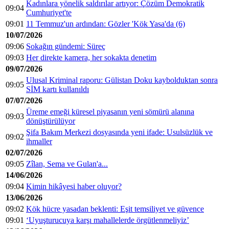
Kadınlara yönelik saldırılar artıyor: Çözüm Demokratik
09:04
Cumhuriyet'te
09:01
11 Temmuz'un ardından: Gözler 'Kök Yasa'da (6)
10/07/2026
09:06
Sokağın gündemi: Süreç
09:03
Her direkte kamera, her sokakta denetim
09/07/2026
Ulusal Kriminal raporu: Gülistan Doku kaybolduktan sonra
09:05
SİM kartı kullanıldı
07/07/2026
Üreme emeği küresel piyasanın yeni sömürü alanına
09:03
dönüştürülüyor
Şifa Bakım Merkezi dosyasında yeni ifade: Usulsüzlük ve
09:02
ihmaller
02/07/2026
09:05
Zîlan, Sema ve Gulan'a...
14/06/2026
09:04
Kimin hikâyesi haber oluyor?
13/06/2026
09:02
Kök hücre yasadan beklenti: Eşit temsiliyet ve güvence
09:01
‘Uyuşturucuya karşı mahallelerde örgütlenmeliyiz’