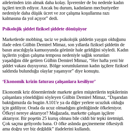
ailelerinden izin almak daha kolay. İşverenler de bu nedenle kadın
işçileri tercih ediyor. Ancak bu durum, kadınların mecburiyetler
nedeniyle daha düşük ücret ve zor çalışma koşullarına razı
kalmasına da yol açıyor” dedi.
Psikolojik şiddet fiziksel şiddete dönüşüyor
Marketlerde mobbing, taciz ve psikolojik şiddetin yaygın olduğunu
ifade eden Gülbin Demirel Mimaz, son yıllarda fiziksel şiddetin de
basın aracılığıyla kamuoyunda görünür hale geldiğini söyledi. Kadın
işçilerin yoğun çalışma temposu nedeniyle sağlık sorunları
yaşadığını dile getiren Gülbin Demirel Mimaz, “Her hafta yeni bir
şiddet vakası duyuyoruz. Bölge sorumlularının kadın işçilere fiziksel
saldırıda bulunduğu olaylar yaşanıyor” diye konuştu.
‘Ekonomik krizin faturası çalışanlara kesiliyor’
Ekonomik kriz dönemlerinde markete gelen müşterilerin tepkilerinin
çalışanlara yöneldiğini söyleyen Gülbin Demirel Mimaz, “Dışarıdan
baktığımızda da bugün A101'e ya da diğer yerlere ucuzluk olduğu
için gidiliyor. Orada da ucuz olmadığını gördüğünde öfkeleniyor.
Öfkeyi nereye aktarıyor? Mağazada, markette çalışan işçilere
aktarıyor. Bir poşetin 25 kuruş olması bile ciddi bir tepki üretmişti.
Çok saçma geliyordu bana. O öfke aslında geçinememe öfkesiydi
ama doğru yer biz değildik” ifadelerini kullandı.