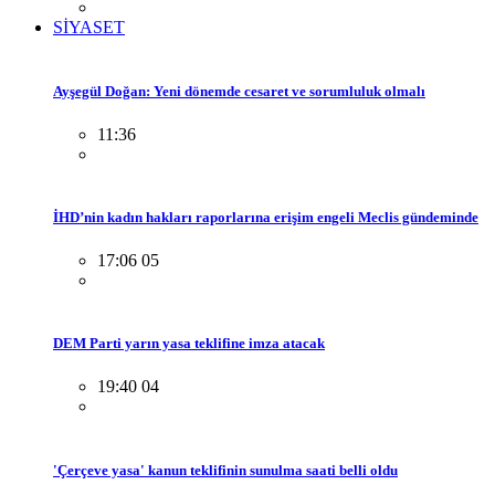
SİYASET
Ayşegül Doğan: Yeni dönemde cesaret ve sorumluluk olmalı
11:36
İHD’nin kadın hakları raporlarına erişim engeli Meclis gündeminde
17:06 05
DEM Parti yarın yasa teklifine imza atacak
19:40 04
'Çerçeve yasa' kanun teklifinin sunulma saati belli oldu