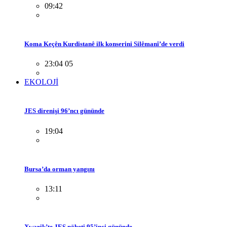
09:42
Koma Keçên Kurdistanê ilk konserini Silêmanî’de verdi
23:04 05
EKOLOJİ
JES direnişi 96’ncı gününde
19:04
Bursa’da orman yangını
13:11
Xwarik’te JES nöbeti 95’inci gününde