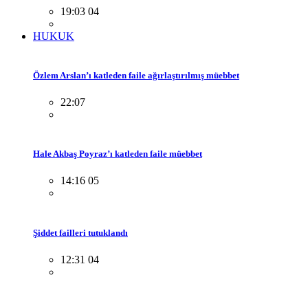
19:03 04
HUKUK
Özlem Arslan’ı katleden faile ağırlaştırılmış müebbet
22:07
Hale Akbaş Poyraz’ı katleden faile müebbet
14:16 05
Şiddet failleri tutuklandı
12:31 04