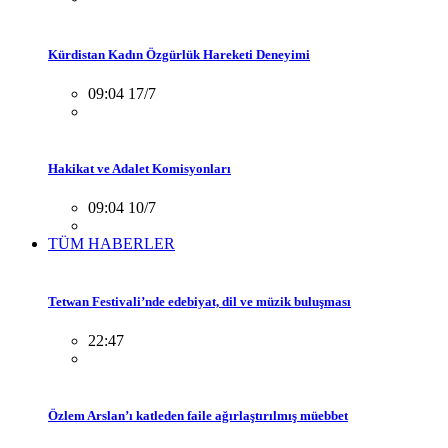
Kürdistan Kadın Özgürlük Hareketi Deneyimi
09:04 17/7
Hakikat ve Adalet Komisyonları
09:04 10/7
TÜM HABERLER
Tetwan Festivali’nde edebiyat, dil ve müzik buluşması
22:47
Özlem Arslan’ı katleden faile ağırlaştırılmış müebbet