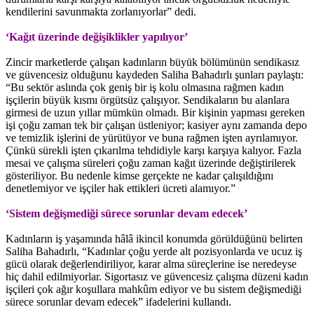
kendilerini savunmakta zorlanıyorlar” dedi.
‘Kağıt üzerinde değişiklikler yapılıyor’
Zincir marketlerde çalışan kadınların büyük bölümünün sendikasız
ve güvencesiz olduğunu kaydeden Saliha Bahadırlı şunları paylaştı:
“Bu sektör aslında çok geniş bir iş kolu olmasına rağmen kadın
işçilerin büyük kısmı örgütsüz çalışıyor. Sendikaların bu alanlara
girmesi de uzun yıllar mümkün olmadı. Bir kişinin yapması gereken
işi çoğu zaman tek bir çalışan üstleniyor; kasiyer aynı zamanda depo
ve temizlik işlerini de yürütüyor ve buna rağmen işten ayrılamıyor.
Çünkü sürekli işten çıkarılma tehdidiyle karşı karşıya kalıyor. Fazla
mesai ve çalışma süreleri çoğu zaman kağıt üzerinde değiştirilerek
gösteriliyor. Bu nedenle kimse gerçekte ne kadar çalışıldığını
denetlemiyor ve işçiler hak ettikleri ücreti alamıyor.”
‘Sistem değişmediği sürece sorunlar devam edecek’
Kadınların iş yaşamında hâlâ ikincil konumda görüldüğünü belirten
Saliha Bahadırlı, “Kadınlar çoğu yerde alt pozisyonlarda ve ucuz iş
gücü olarak değerlendiriliyor, karar alma süreçlerine ise neredeyse
hiç dahil edilmiyorlar. Sigortasız ve güvencesiz çalışma düzeni kadın
işçileri çok ağır koşullara mahkûm ediyor ve bu sistem değişmediği
sürece sorunlar devam edecek” ifadelerini kullandı.