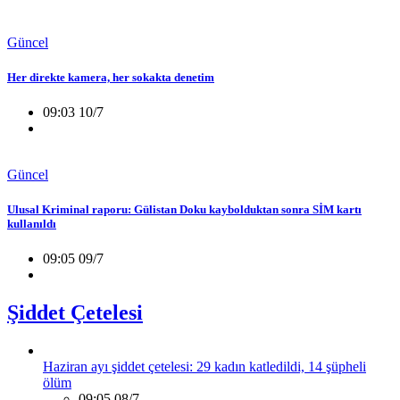
Güncel
Her direkte kamera, her sokakta denetim
09:03 10/7
Güncel
Ulusal Kriminal raporu: Gülistan Doku kaybolduktan sonra SİM kartı
kullanıldı
09:05 09/7
Şiddet Çetelesi
Haziran ayı şiddet çetelesi: 29 kadın katledildi, 14 şüpheli
ölüm
09:05 08/7