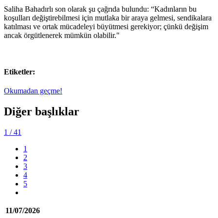
Saliha Bahadırlı son olarak şu çağrıda bulundu: “Kadınların bu
koşulları değiştirebilmesi için mutlaka bir araya gelmesi, sendikalara
katılması ve ortak mücadeleyi büyütmesi gerekiyor; çünkü değişim
ancak örgütlenerek mümkün olabilir."
Etiketler:
Okumadan geçme!
Diğer başlıklar
1
/ 41
1
2
3
4
5
11/07/2026