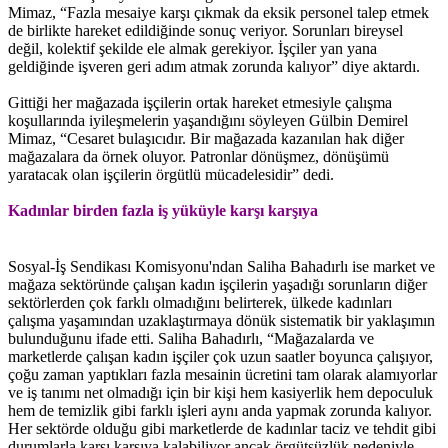
Mimaz, “Fazla mesaiye karşı çıkmak da eksik personel talep etmek
de birlikte hareket edildiğinde sonuç veriyor. Sorunları bireysel
değil, kolektif şekilde ele almak gerekiyor. İşçiler yan yana
geldiğinde işveren geri adım atmak zorunda kalıyor” diye aktardı.
Gittiği her mağazada işçilerin ortak hareket etmesiyle çalışma
koşullarında iyileşmelerin yaşandığını söyleyen Gülbin Demirel
Mimaz, “Cesaret bulaşıcıdır. Bir mağazada kazanılan hak diğer
mağazalara da örnek oluyor. Patronlar dönüşmez, dönüşümü
yaratacak olan işçilerin örgütlü mücadelesidir” dedi.
Kadınlar birden fazla iş yüküyle karşı karşıya
Sosyal-İş Sendikası Komisyonu'ndan Saliha Bahadırlı ise market ve
mağaza sektöründe çalışan kadın işçilerin yaşadığı sorunların diğer
sektörlerden çok farklı olmadığını belirterek, ülkede kadınları
çalışma yaşamından uzaklaştırmaya dönük sistematik bir yaklaşımın
bulunduğunu ifade etti. Saliha Bahadırlı, “Mağazalarda ve
marketlerde çalışan kadın işçiler çok uzun saatler boyunca çalışıyor,
çoğu zaman yaptıkları fazla mesainin ücretini tam olarak alamıyorlar
ve iş tanımı net olmadığı için bir kişi hem kasiyerlik hem depoculuk
hem de temizlik gibi farklı işleri aynı anda yapmak zorunda kalıyor.
Her sektörde olduğu gibi marketlerde de kadınlar taciz ve tehdit gibi
durumlarla karşı karşıya kalabiliyor ancak örgütsüzlük nedeniyle