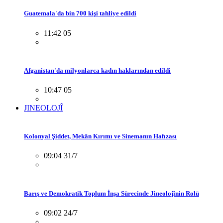
Guatemala'da bin 700 kişi tahliye edildi
11:42 05
Afganistan'da milyonlarca kadın haklarından edildi
10:47 05
JINEOLOJÎ
Kolonyal Şiddet, Mekân Kırımı ve Sinemanın Hafızası
09:04 31/7
Barış ve Demokratik Toplum İnşa Sürecinde Jineolojînin Rolü
09:02 24/7