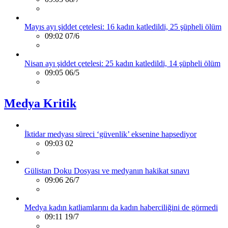
Mayıs ayı şiddet çetelesi: 16 kadın katledildi, 25 şüpheli ölüm
09:02 07/6
Nisan ayı şiddet çetelesi: 25 kadın katledildi, 14 şüpheli ölüm
09:05 06/5
Medya Kritik
İktidar medyası süreci ‘güvenlik’ eksenine hapsediyor
09:03 02
Gülistan Doku Dosyası ve medyanın hakikat sınavı
09:06 26/7
Medya kadın katliamlarını da kadın haberciliğini de görmedi
09:11 19/7