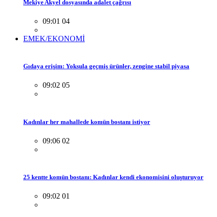
Mekiye Akyel dosyasında adalet çağrısı
09:01 04
EMEK/EKONOMİ
Gıdaya erişim: Yoksula geçmiş ürünler, zengine stabil piyasa
09:02 05
Kadınlar her mahallede komün bostanı istiyor
09:06 02
25 kentte komün bostanı: Kadınlar kendi ekonomisini oluşturuyor
09:02 01