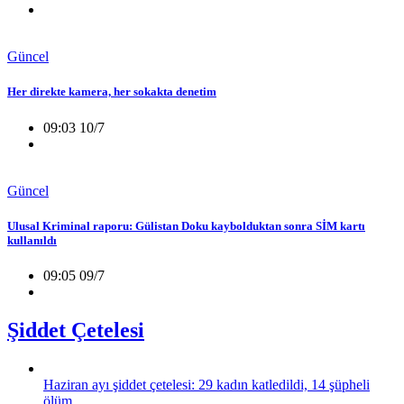
Güncel
Her direkte kamera, her sokakta denetim
09:03 10/7
Güncel
Ulusal Kriminal raporu: Gülistan Doku kaybolduktan sonra SİM kartı
kullanıldı
09:05 09/7
Şiddet Çetelesi
Haziran ayı şiddet çetelesi: 29 kadın katledildi, 14 şüpheli
ölüm