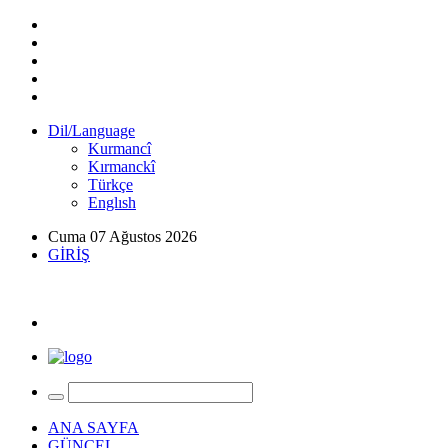
Dil/Language
Kurmancî
Kırmanckî
Türkçe
Englısh
Cuma 07 Ağustos 2026
GİRİŞ
ANA SAYFA
GÜNCEL