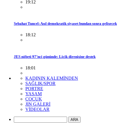
19:12
Sebahat Tuncel: Asıl demokratik siyaset bundan sonra gelişecek
18:12
JES nöbeti 97’nci gününde: Licik direnişine destek
18:01
KADININ KALEMİNDEN
SAĞLIK/SPOR
PORTRE
YAŞAM
ÇOCUK
JIN GALERİ
VİDEOLAR
ARA