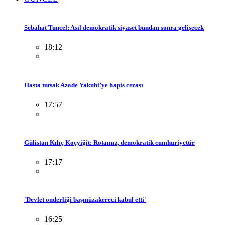
Sebahat Tuncel: Asıl demokratik siyaset bundan sonra gelişecek
18:12
Hasta tutsak Azade Yakubi’ye hapis cezası
17:57
Gülistan Kılıç Koçyiğit: Rotamız, demokratik cumhuriyettir
17:17
'Devlet önderliği başmüzakereci kabul etti'
16:25