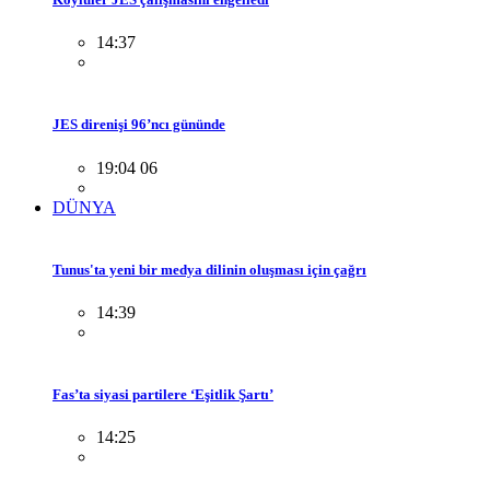
14:37
JES direnişi 96’ncı gününde
19:04 06
DÜNYA
Tunus'ta yeni bir medya dilinin oluşması için çağrı
14:39
Fas’ta siyasi partilere ‘Eşitlik Şartı’
14:25