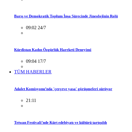
Barış ve Demokratik Toplum İnşa Sürecinde Jineolojînin Rolü
09:02 24/7
Kürdistan Kadın Özgürlük Hareketi Deneyimi
09:04 17/7
TÜM HABERLER
Adalet Komisyonu’nda 'çerçeve yasa' görüşmeleri sürüyor
21:11
Tetwan Festivali’nde Kürt edebiyatı ve kültürü tartışıldı