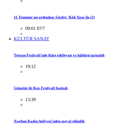
11 Temmuz'un ardından: Gözler 'Kök Yasa'da (2)
09:01 07/7
KÜLTÜR SANAT
Tetwan Festivali’nde Kürt edebiyatı ve kültürü tartışıldı
19:12
Gimgim'de Kox Festivali başladı
13:39
Xwebun Kadın Atölyesi'nden sosyal etkinlik