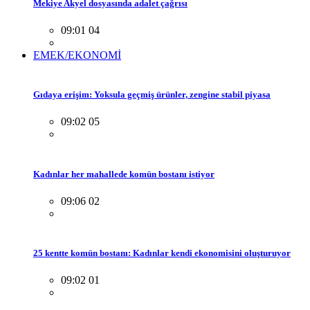
Mekiye Akyel dosyasında adalet çağrısı
09:01 04
EMEK/EKONOMİ
Gıdaya erişim: Yoksula geçmiş ürünler, zengine stabil piyasa
09:02 05
Kadınlar her mahallede komün bostanı istiyor
09:06 02
25 kentte komün bostanı: Kadınlar kendi ekonomisini oluşturuyor
09:02 01