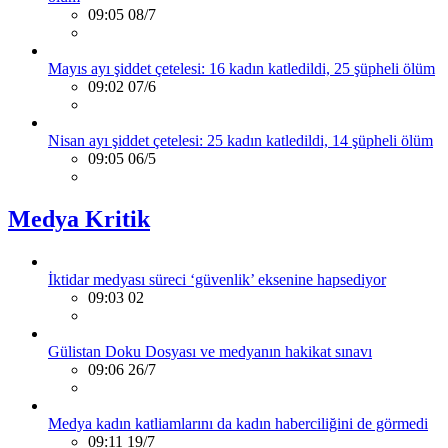
09:05 08/7
Mayıs ayı şiddet çetelesi: 16 kadın katledildi, 25 şüpheli ölüm
09:02 07/6
Nisan ayı şiddet çetelesi: 25 kadın katledildi, 14 şüpheli ölüm
09:05 06/5
Medya Kritik
İktidar medyası süreci ‘güvenlik’ eksenine hapsediyor
09:03 02
Gülistan Doku Dosyası ve medyanın hakikat sınavı
09:06 26/7
Medya kadın katliamlarını da kadın haberciliğini de görmedi
09:11 19/7