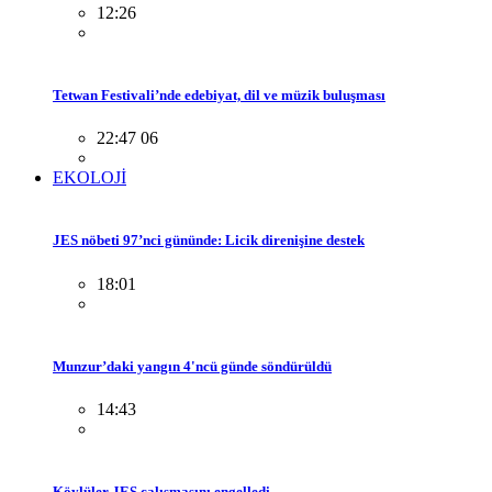
12:26
Tetwan Festivali’nde edebiyat, dil ve müzik buluşması
22:47 06
EKOLOJİ
JES nöbeti 97’nci gününde: Licik direnişine destek
18:01
Munzur’daki yangın 4'ncü günde söndürüldü
14:43
Köylüler JES çalışmasını engelledi