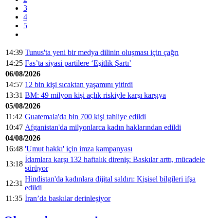
3
4
5
14:39
Tunus'ta yeni bir medya dilinin oluşması için çağrı
14:25
Fas’ta siyasi partilere ‘Eşitlik Şartı’
06/08/2026
14:57
12 bin kişi sıcaktan yaşamını yitirdi
13:31
BM: 49 milyon kişi açlık riskiyle karşı karşıya
05/08/2026
11:42
Guatemala'da bin 700 kişi tahliye edildi
10:47
Afganistan'da milyonlarca kadın haklarından edildi
04/08/2026
16:48
'Umut hakkı' için imza kampanyası
İdamlara karşı 132 haftalık direniş: Baskılar arttı, mücadele
13:18
sürüyor
Hindistan'da kadınlara dijital saldırı: Kişisel bilgileri ifşa
12:31
edildi
11:35
İran’da baskılar derinleşiyor