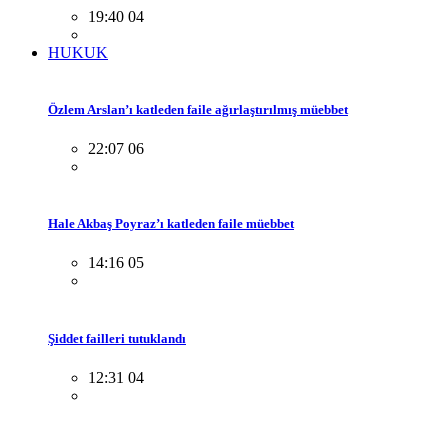
19:40 04
HUKUK
Özlem Arslan’ı katleden faile ağırlaştırılmış müebbet
22:07 06
Hale Akbaş Poyraz’ı katleden faile müebbet
14:16 05
Şiddet failleri tutuklandı
12:31 04