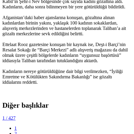
Kabil’in Şehr-i Nev bölgesinde çok sayıda kadını gözaltına aldı.
Kadınların, daha sonra bilinmeyen bir yere götürüldüğü bildirildi.
Afganistan’daki haber ajanslarına konuşan, gözaltına alınan
kadınlardan birinin yakını, yaklaşık 100 kadının sokaklardan,
alışveriş merkezlerinden ve hastanelerden toplanarak Taliban’a ait
gözaltı merkezlerine sevk edildiğini belirtti.
Ettelaat Rooz gazetesine konuşan bir kaynak ise, Deşt-i Barçi’nin
Resalat Sokağı ile “Barçi Merkezi” adlı alışveriş mağazası da dahil
olmak üzere çeşitli bölgelerde kadınların “uygunsuz başörtüsü”
iddiasıyla Taliban tarafından tutuklandığını aktardı.
Kadınların nereye götürüldüğüne dair bilgi verilmezken, “İyiliği
Emretme ve Kötülükten Sakındırma Bakanlığı” ise gözaltı
iddialarını reddetti.
Diğer başlıklar
1
/ 427
1
2