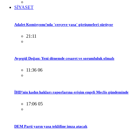
SİYASET
Adalet Komisyonu’nda 'çerçeve yasa' görüşmeleri sürüyor
21:11
Ayşegül Doğan: Yeni dönemde cesaret ve sorumluluk olmalı
11:36 06
İHD’nin kadın hakları raporlarına erişim engeli Meclis gündeminde
17:06 05
DEM Parti yarın yasa teklifine imza atacak