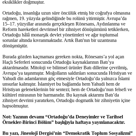
eksiklikler doğmuştur.
Ortadoğu, insanlığa uzun süre öncülük etmiş bir coğrafya olmasına
rağmen, 19. yüzyıla gelindiğinde bu rolünü yitirmiştir. Avrupa’da
15–17. yüzyıllar arasında gerçekleşen Rönesans, Aydınlanma ve
Reform hareketleri devrimsel bir zihniyet dönüşümünü tetiklerken,
Ortadoğu hâlâ monarşik devlet yönetimleri ve ağır toplumsal
sorunlar altında kıvranmaktadır. Artık Batı'nın bir uzantısına
dönüşmüştür.
Burada gözden kaçmaması gereken nokta, Rönesans’a yol açan
Haçlı Seferleri sonucunda Ortadoğu kaynaklarının Batı’ya
aktarılmasıdır. Mitoloji ve bilimsel ürünler Batı dillerine çevrilmiş,
Avrupa’ya taşınmıştır. Moğolların saldırıları sonucunda Hristiyan ve
Yahudi din adamlarının göç etmesiyle Ortadoğu’da yalnızca İslami
unsurlar kalmıştır. İslamiyet bu bağlamda hem Yahudi hem de
Hristiyan geleneklerinin bir sentezi; hem de Ortadoğu’nun felsefi ve
kültürel mirasının bir harmanıdır. Bu kaynak aktarımı Batı’da
zihniyet devrimi yaratırken, Ortadoğu dogmatik bir zihniyetin içine
hapsolmuştur.
Not: Yazının devamı “Ortadoğu’da Deneyimler ve Tarihsel
Örnekler-Birinci Bölüm” başlığıyla haftaya yayınlanacaktır.
Bu yazı, Jineolojî Dergisi’nin “Demokratik Toplum Sosyalizmi”