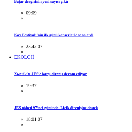
Bajar dergisinin yeni sayısı çıktı
09:09
Kox Festivali’nin ilk günü konserlerle sona erdi
23:42 07
EKOLOJİ
Xwarik’te JES’e karşı direniş devam ediyor
19:37
JES nöbeti 97’nci gününde: Licik direnişine destek
18:01 07