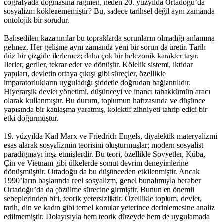
coğrafyada doğmasına rağmen, neden 20. yüzyılda Ortadoğu’da
sosyalizm köklenememiştir? Bu, sadece tarihsel değil aynı zamanda
ontolojik bir sorudur.
Bahsedilen kazanımlar bu topraklarda sorunların olmadığı anlamına
gelmez. Her gelişme aynı zamanda yeni bir sorun da üretir. Tarih
düz bir çizgide ilerlemez; daha çok bir helezonik karakter taşır.
İlerler, geriler, tekrar eder ve dönüşür. Kölelik sistemi, iktidar
yapıları, devletin ortaya çıkışı gibi süreçler, özellikle
imparatorlukların uyguladığı şiddetle doğrudan bağlantılıdır.
Hiyerarşik devlet yönetimi, düşünceyi ve inancı tahakkümün aracı
olarak kullanmıştır. Bu durum, toplumun hafızasında ve düşünce
yapısında bir katılaşma yaratmış, kolektif zihniyeti tahrip edici bir
etki doğurmuştur.
19. yüzyılda Karl Marx ve Friedrich Engels, diyalektik materyalizmi
esas alarak sosyalizmin teorisini oluşturmuşlar; modern sosyalist
paradigmayı inşa etmişlerdir. Bu teori, özellikle Sovyetler, Küba,
Çin ve Vietnam gibi ülkelerde somut devrim deneyimlerine
dönüşmüştür. Ortadoğu da bu düşünceden etkilenmiştir. Ancak
1990’ların başlarında reel sosyalizm, genel bunalımıyla beraber
Ortadoğu’da da çözülme sürecine girmiştir. Bunun en önemli
sebeplerinden biri, teorik yetersizliktir. Özellikle toplum, devlet,
tarih, din ve kadın gibi temel konular yeterince derinlemesine analiz
edilmemiştir. Dolayısıyla hem teorik düzeyde hem de uygulamada