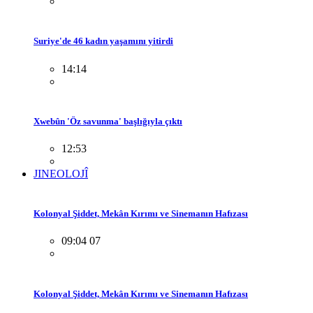
Suriye'de 46 kadın yaşamını yitirdi
14:14
Xwebûn 'Öz savunma' başlığıyla çıktı
12:53
JINEOLOJÎ
Kolonyal Şiddet, Mekân Kırımı ve Sinemanın Hafızası
09:04 07
Kolonyal Şiddet, Mekân Kırımı ve Sinemanın Hafızası