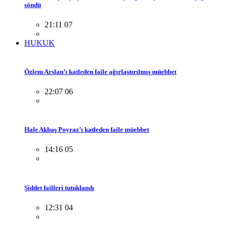
söndü
21:11 07
HUKUK
Özlem Arslan’ı katleden faile ağırlaştırılmış müebbet
22:07 06
Hale Akbaş Poyraz’ı katleden faile müebbet
14:16 05
Şiddet failleri tutuklandı
12:31 04