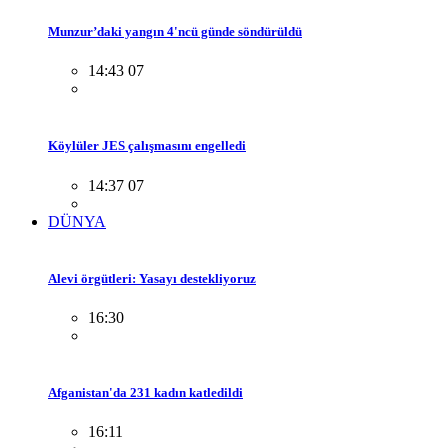
Munzur’daki yangın 4'ncü günde söndürüldü
14:43 07
Köylüler JES çalışmasını engelledi
14:37 07
DÜNYA
Alevi örgütleri: Yasayı destekliyoruz
16:30
Afganistan'da 231 kadın katledildi
16:11