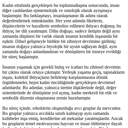
Kadın etrafında gerçekleşen bu toplumsallaşma sonucunda, insan
diğer canlılardan epistemolojik ve ontolojik olarak ayrışmaya
başlamıştır. Bu farklaşmayı, insanlaşmanın ilk adımı olarak
değerlendirmek mümkündür. Her yeni adımda fikirlerin,
düşüncelerin ve hayallerin sembolize edilmesi ihtiyacı doğmuş; bu
ihtiyaç ise dili yaratmıştır. Dilin doğuşu, sadece iletişim değil aynı
zamanda düşünen bir varlık olarak insanın kendilik inşasında bir
eşiktir. Dilsel gelişmeyle birlikte bir zihniyet devrimine girilmiş;
insanın doğaya yalnızca biyolojik bir uyum sağlayan değil, aynı
zamanda doğayı anlamlandıran ve dönüştüren bir özneye evrildiği
bir süreç başlamıştır.
İnsanın yaşamak için gerekli buluş ve icatları bu zihinsel devrimin
bir çıktısı olarak ortaya çıkmıştır. Yerleşik yaşama geçiş, tapınakların
inşası, kolektif ihtiyaçların belirlenip karşılanmasına dönük
örgütlenmeler, hepsi kadın öncülüğünde gerçekleşen devrimsel
adımlardır. Bu adımlar, yalnızca üretim ilişkilerinde değil, değer
sistemlerinde de dönüşüme yol açmış, kadın merkezli bir etik ve
sembolik düzenin oluşmasına zemin hazırlamıştır.
Bu süreç içinde, erkeklerin oluşturduğu avcı gruplar da mevcuttur.
Bu gruplar yalnızca avcılıkla sınırlı kalmayıp aynı zamanda
kulübeler inşa etmiş, kendilerine ait mekanlar yaratmışlardır. Ancak
bu grupların temel motivasyonu hayvan ve insan öldürmeye dayalı