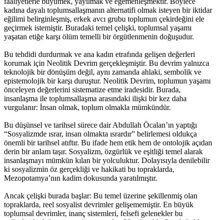
faaliyetlerle büyümek, yayılmak ve egemenleşmektir. Böylece
kadına dayalı toplumsallaşmanın alternatifi olmak isteyen bir iktidar
eğilimi belirginleşmiş, erkek avcı grubu toplumun çekirdeğini ele
geçirmek istemiştir. Buradaki temel çelişki, toplumsal yaşamı
yaşatan etiğe karşı ölüm temelli bir örgütlenmenin doğuşudur.
Bu tehdidi durdurmak ve ana kadın etrafında gelişen değerleri
korumak için Neolitik Devrim gerçekleşmiştir. Bu devrim yalnızca
teknolojik bir dönüşüm değil, aynı zamanda ahlaki, sembolik ve
epistemolojik bir karşı duruştur. Neolitik Devrim, toplumun yaşamı
önceleyen değerlerini sistematize etme iradesidir. Burada,
insanlaşma ile toplumsallaşma arasındaki ilişki bir kez daha
vurgulanır: İnsan olmak, toplum olmakla mümkündür.
Bu düşünsel ve tarihsel sürece dair Abdullah Öcalan’ın yaptığı
“Sosyalizmde ısrar, insan olmakta ısrardır” belirlemesi oldukça
önemli bir tarihsel atıftır. Bu ifade hem etik hem de ontolojik açıdan
derin bir anlam taşır. Sosyalizm, özgürlük ve eşitliği temel alarak
insanlaşmayı mümkün kılan bir yolculuktur. Dolayısıyla denilebilir
ki sosyalizmin öz gerçekliği ve hakikati bu topraklarda,
Mezopotamya’nın kadim dokusunda yaratılmıştır.
Ancak çelişki burada başlar: Bu temel üzerine şekillenmiş olan
topraklarda, reel sosyalist devrimler gelişememiştir. En büyük
toplumsal devrimler, inanç sistemleri, felsefi gelenekler bu