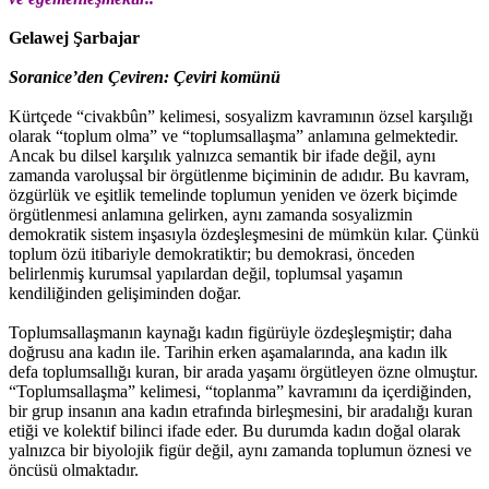
Gelawej Şarbajar
Soranice’den Çeviren: Çeviri komünü
Kürtçede “civakbûn” kelimesi, sosyalizm kavramının özsel karşılığı
olarak “toplum olma” ve “toplumsallaşma” anlamına gelmektedir.
Ancak bu dilsel karşılık yalnızca semantik bir ifade değil, aynı
zamanda varoluşsal bir örgütlenme biçiminin de adıdır. Bu kavram,
özgürlük ve eşitlik temelinde toplumun yeniden ve özerk biçimde
örgütlenmesi anlamına gelirken, aynı zamanda sosyalizmin
demokratik sistem inşasıyla özdeşleşmesini de mümkün kılar. Çünkü
toplum özü itibariyle demokratiktir; bu demokrasi, önceden
belirlenmiş kurumsal yapılardan değil, toplumsal yaşamın
kendiliğinden gelişiminden doğar.
Toplumsallaşmanın kaynağı kadın figürüyle özdeşleşmiştir; daha
doğrusu ana kadın ile. Tarihin erken aşamalarında, ana kadın ilk
defa toplumsallığı kuran, bir arada yaşamı örgütleyen özne olmuştur.
“Toplumsallaşma” kelimesi, “toplanma” kavramını da içerdiğinden,
bir grup insanın ana kadın etrafında birleşmesini, bir aradalığı kuran
etiği ve kolektif bilinci ifade eder. Bu durumda kadın doğal olarak
yalnızca bir biyolojik figür değil, aynı zamanda toplumun öznesi ve
öncüsü olmaktadır.