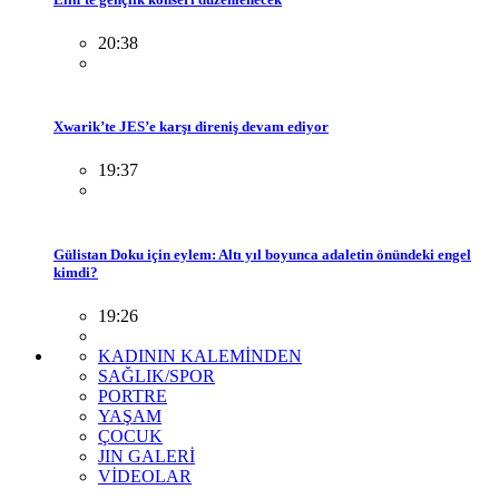
20:38
Xwarik’te JES’e karşı direniş devam ediyor
19:37
Gülistan Doku için eylem: Altı yıl boyunca adaletin önündeki engel
kimdi?
19:26
KADININ KALEMİNDEN
SAĞLIK/SPOR
PORTRE
YAŞAM
ÇOCUK
JIN GALERİ
VİDEOLAR