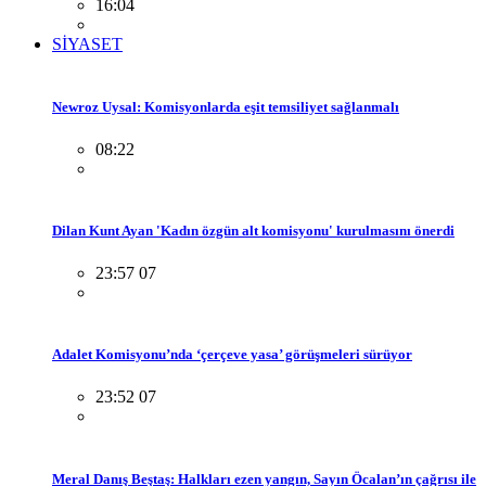
16:04
SİYASET
Newroz Uysal: Komisyonlarda eşit temsiliyet sağlanmalı
08:22
Dilan Kunt Ayan 'Kadın özgün alt komisyonu' kurulmasını önerdi
23:57 07
Adalet Komisyonu’nda ‘çerçeve yasa’ görüşmeleri sürüyor
23:52 07
Meral Danış Beştaş: Halkları ezen yangın, Sayın Öcalan’ın çağrısı ile