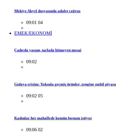
Mekiye Akyel dosyasında adalet çağrısı
09:01 04
EMEK/EKONOMİ
Çadırda yaşam, tarlada bitmeyen mesai
09:02
Gıdaya erişim: Yoksula geçmiş ürünler, zengine stabil piyasa
09:02 05
Kadınlar her mahallede komün bostanı istiyor
09:06 02