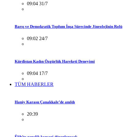
09:04 31/7
Barış ve Demokratik Toplum İnşa Sürecinde Jineolojînin Rolü
09:02 24/7
Kürdistan Kadın Özgürlük Hareketi Deneyimi
09:04 17/7
TÜM HABERLER
Haniy Karasu Çanakkale’de anıldı
20:39
Êlih’te gençlik konseri düzenlenecek