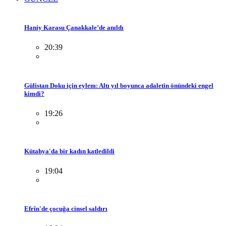
Haniy Karasu Çanakkale’de anıldı
20:39
Gülistan Doku için eylem: Altı yıl boyunca adaletin önündeki engel
kimdi?
19:26
Kütahya'da bir kadın katledildi
19:04
Efrîn'de çocuğa cinsel saldırı