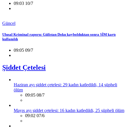
09:03 10/7
Güncel
Ulusal Kriminal raporu: Gülistan Doku kaybolduktan sonra SİM kartı
kullanıldı
09:05 09/7
Şiddet Çetelesi
Haziran ayı şiddet çetelesi: 29 kadın katledildi, 14 şüpheli
ölüm
09:05 08/7
Mayıs ayı şiddet çetelesi: 16 kadın katledildi, 25 şüpheli ölüm
09:02 07/6