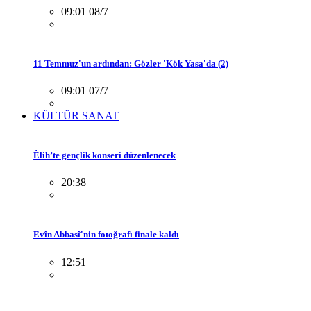
09:01 08/7
11 Temmuz'un ardından: Gözler 'Kök Yasa'da (2)
09:01 07/7
KÜLTÜR SANAT
Êlih’te gençlik konseri düzenlenecek
20:38
Evîn Abbasî'nin fotoğrafı finale kaldı
12:51