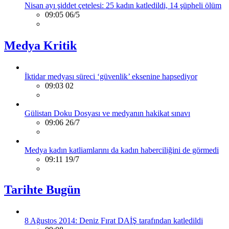
Nisan ayı şiddet çetelesi: 25 kadın katledildi, 14 şüpheli ölüm
09:05 06/5
Medya Kritik
İktidar medyası süreci ‘güvenlik’ eksenine hapsediyor
09:03 02
Gülistan Doku Dosyası ve medyanın hakikat sınavı
09:06 26/7
Medya kadın katliamlarını da kadın haberciliğini de görmedi
09:11 19/7
Tarihte Bugün
8 Ağustos 2014: Deniz Fırat DAİŞ tarafından katledildi